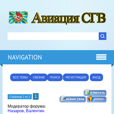
NAVIGATION
ВСЕ ТЕМЫ
СВЕЖИЕ
ПОИСК
РЕГИСТРАЦИЯ
ВХОД
1
Страница
1
из
1
Модератор форума:
Назаров
,
Валентин