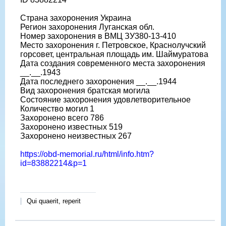
Страна захоронения Украина
Регион захоронения Луганская обл.
Номер захоронения в ВМЦ ЗУ380-13-410
Место захоронения г. Петровское, Краснолучский
горсовет, центральная площадь им. Шаймуратова
Дата создания современного места захоронения
__.__.1943
Дата последнего захоронения __.__.1944
Вид захоронения братская могила
Состояние захоронения удовлетворительное
Количество могил 1
Захоронено всего 786
Захоронено известных 519
Захоронено неизвестных 267
https://obd-memorial.ru/html/info.htm?
id=83882214&p=1
Qui quaerit, reperit