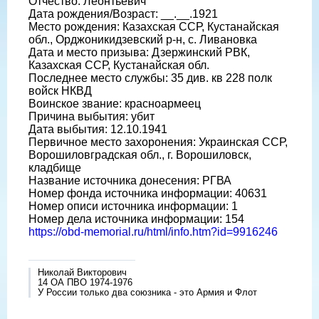
Отчество: Леонтьевич
Дата рождения/Возраст: __.__.1921
Место рождения: Казахская ССР, Кустанайская
обл., Орджоникидзевский р-н, с. Ливановка
Дата и место призыва: Дзержинский РВК,
Казахская ССР, Кустанайская обл.
Последнее место службы: 35 див. кв 228 полк
войск НКВД
Воинское звание: красноармеец
Причина выбытия: убит
Дата выбытия: 12.10.1941
Первичное место захоронения: Украинская ССР,
Ворошиловградская обл., г. Ворошиловск,
кладбище
Название источника донесения: РГВА
Номер фонда источника информации: 40631
Номер описи источника информации: 1
Номер дела источника информации: 154
https://obd-memorial.ru/html/info.htm?id=9916246
Николай Викторович
14 ОА ПВО 1974-1976
У России только два союзника - это Армия и Флот