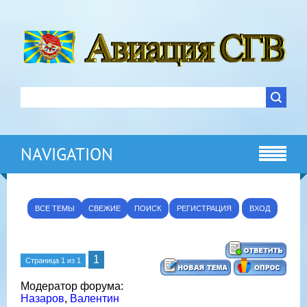
NAVIGATION
ВСЕ ТЕМЫ
СВЕЖИЕ
ПОИСК
РЕГИСТРАЦИЯ
ВХОД
1
Страница
1
из
1
Модератор форума:
Назаров
,
Валентин