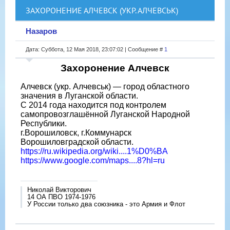
ЗАХОРОНЕНИЕ АЛЧЕВСК (УКР. АЛЧЕВСЬК)
Назаров
Дата: Суббота, 12 Мая 2018, 23:07:02 | Сообщение #
1
Захоронение Алчевск
Алчевск (укр. Алчевськ) — город областного
значения в Луганской области.
С 2014 года находится под контролем
самопровозглашённой Луганской Народной
Республики.
г.Ворошиловск, г.Коммунарск
Ворошиловградской области.
https://ru.wikipedia.org/wiki....1%D0%BA
https://www.google.com/maps....8?hl=ru
Николай Викторович
14 ОА ПВО 1974-1976
У России только два союзника - это Армия и Флот