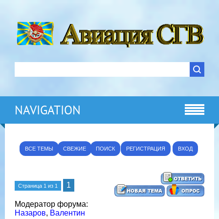
NAVIGATION
ВСЕ ТЕМЫ
СВЕЖИЕ
ПОИСК
РЕГИСТРАЦИЯ
ВХОД
1
Страница
1
из
1
Модератор форума:
Назаров
,
Валентин