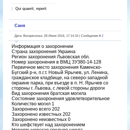
Qui quaerit, reperit
Саня
Дата: Воскресенье, 05 Июня 2016, 17:14:33 | Сообщение #
2
Информация о захоронении
Страна захоронения Украина
Регион захоронения Львовская обл.
Номер захоронения в ВМЦ ЗУ380-14-128
Первичное место захоронения Каменско-
Бугский р-н, п.г.т. Новый Ярычев, ул. Ленина,
гражданское кладбище, на северо-западной
окраине парка, при въезде в п. Н. Ярычев со
стороны г. Львова, с левой стороны дороги
Вид захоронения братская могила
Состояние захоронения удовлетворительное
Количество могил 1
Захоронено всего 202
Захоронено известных 202
Захоронено неизвестных 0
Кто шефствует над захоронением
Новоярычевская средняя школа