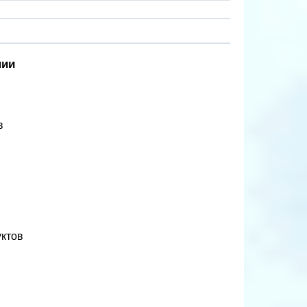
нии
в
уктов