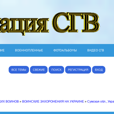
ШИЕ
ВОЕННОПЛЕННЫЕ
ФОТОАЛЬБОМЫ
ВИДЕО СГВ
ВСЕ ТЕМЫ
СВЕЖИЕ
ПОИСК
РЕГИСТРАЦИЯ
ВХОД
КИХ ВОИНОВ
»
ВОИНСКИЕ ЗАХОРОНЕНИЯ НА УКРАИНЕ
»
Сумская обл., Укр