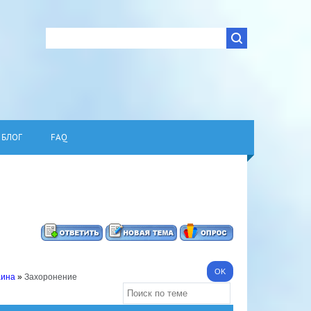
БЛОГ
FAQ
аина
»
Захоронение