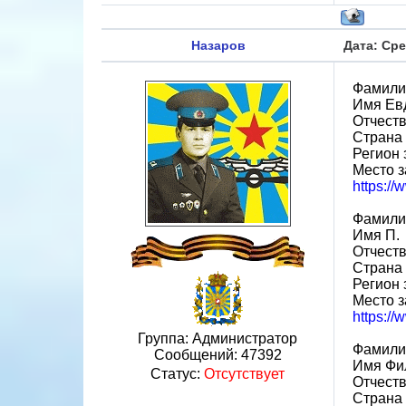
Назаров
Дата: Сре
Фамили
Имя Ев
Отчест
Страна
Регион 
Место з
https:/
Фамили
Имя П.
Отчеств
Страна
Регион 
Место з
https:/
Группа: Администратор
Фамили
Сообщений:
47392
Имя Фи
Статус:
Отсутствует
Отчест
Страна