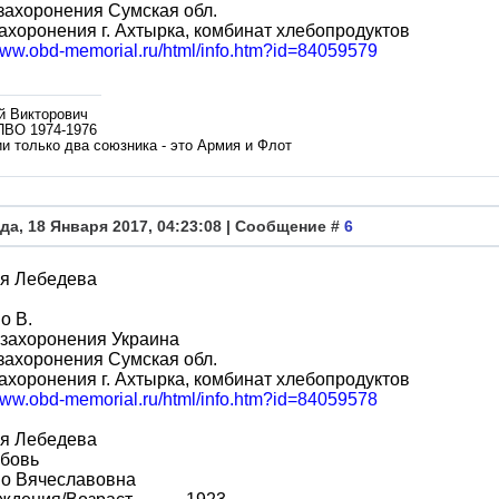
захоронения Сумская обл.
ахоронения г. Ахтырка, комбинат хлебопродуктов
/www.obd-memorial.ru/html/info.htm?id=84059579
й Викторович
ПВО 1974-1976
и только два союзника - это Армия и Флот
да, 18 Января 2017, 04:23:08 | Сообщение #
6
я Лебедева
о В.
 захоронения Украина
захоронения Сумская обл.
ахоронения г. Ахтырка, комбинат хлебопродуктов
/www.obd-memorial.ru/html/info.htm?id=84059578
я Лебедева
бовь
во Вячеславовна