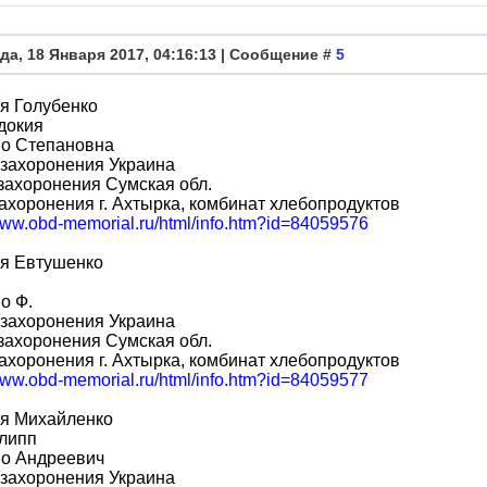
да, 18 Января 2017, 04:16:13 | Сообщение #
5
я Голубенко
докия
во Степановна
 захоронения Украина
захоронения Сумская обл.
ахоронения г. Ахтырка, комбинат хлебопродуктов
/www.obd-memorial.ru/html/info.htm?id=84059576
я Евтушенко
о Ф.
 захоронения Украина
захоронения Сумская обл.
ахоронения г. Ахтырка, комбинат хлебопродуктов
/www.obd-memorial.ru/html/info.htm?id=84059577
я Михайленко
липп
во Андреевич
 захоронения Украина