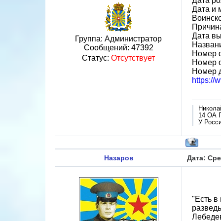
Дата ро
Дата и 
Воинск
Причина
Дата вы
Группа: Администратор
Назван
Сообщений:
47392
Номер 
Статус:
Отсутствует
Номер 
Номер 
https:/
Никола
14 ОА 
У Росси
Назаров
Дата: Сре
"Есть в
развед
Лебедев