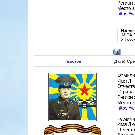
Регион 
Место з
https:/
Никола
14 ОА 
У Росси
Назаров
Дата: Сре
Фамили
Имя Л.
Отчеств
Страна
Регион 
Место з
https:/
Фамили
Имя Лю
Отчест