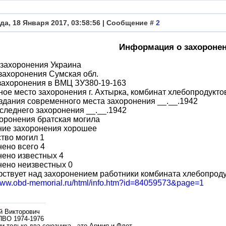
да, 18 Января 2017, 03:58:56 | Сообщение #
2
Информация о захороне
 захоронения Украина
захоронения Сумская обл.
захоронения в ВМЦ ЗУ380-19-163
ое место захоронения г. Ахтырка, комбинат хлебопродукто
здания современного места захоронения __.__.1942
следнего захоронения __.__.1942
оронения братская могила
ние захоронения хорошее
тво могил 1
ено всего 4
ено известных 4
нено неизвестных 0
ствует над захоронением работники комбината хлебопрод
/www.obd-memorial.ru/html/info.htm?id=84059573&page=1
й Викторович
ПВО 1974-1976
и только два союзника - это Армия и Флот