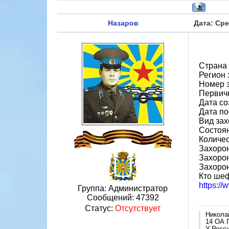
Назаров
Дата: Сре
Страна
Регион 
Номер 
Первичн
Дата со
Дата по
Вид зах
Состоя
Количес
Захорон
Захорон
Захоро
Кто шеф
https:/
Группа: Администратор
Сообщений:
47392
Статус:
Отсутствует
Никола
14 ОА 
У Росси