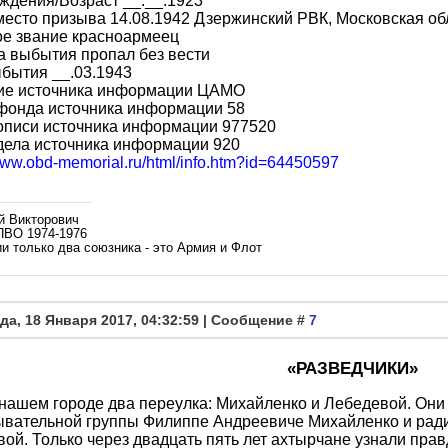
ждения/Возраст __.__.1923
место призыва 14.08.1942 Дзержинский РВК, Московская обл.
ое звание красноармеец
 выбытия пропал без вести
бытия __.03.1943
ие источника информации ЦАМО
фонда источника информации 58
описи источника информации 977520
дела источника информации 920
/www.obd-memorial.ru/html/info.htm?id=64450597
й Викторович
ПВО 1974-1976
и только два союзника - это Армия и Флот
да, 18 Января 2017, 04:32:59 | Сообщение #
7
«РАЗВЕДЧИКИ»
 нашем городе два переулка: Михайленко и Лебедевой. Они
ывательной группы Филиппе Андреевиче Михайленко и рад
ой. Только через двадцать пять лет ахтырчане узнали прав