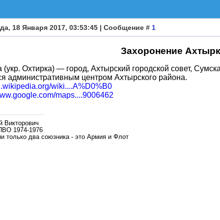
да, 18 Января 2017, 03:53:45 | Сообщение #
1
Захоронение Ахтыр
 (укр. Охтирка) — город, Ахтырский городской совет, Сумска
ся административным центром Ахтырского района.
ru.wikipedia.org/wiki....A%D0%B0
/www.google.com/maps....9006462
й Викторович
ПВО 1974-1976
и только два союзника - это Армия и Флот