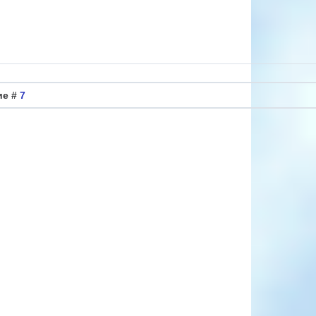
ие #
7