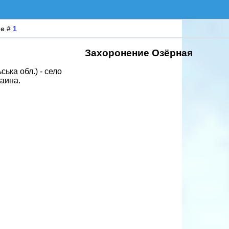
ие #
1
Захоронение Озёрная
ська обл.) - село
аина.