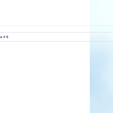
ие #
6