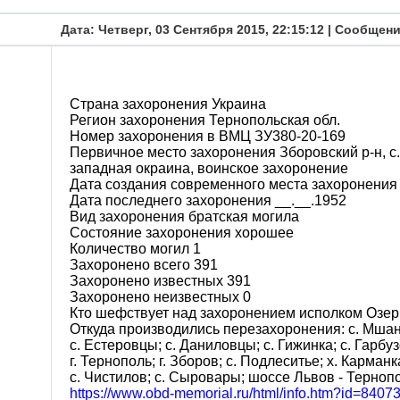
Дата: Четверг, 03 Сентября 2015, 22:15:12 | Сообщен
Страна захоронения Украина
Регион захоронения Тернопольская обл.
Номер захоронения в ВМЦ ЗУ380-20-169
Первичное место захоронения Зборовский р-н, с.
западная окраина, воинское захоронение
Дата создания современного места захоронения 
Дата последнего захоронения __.__.1952
Вид захоронения братская могила
Состояние захоронения хорошее
Количество могил 1
Захоронено всего 391
Захоронено известных 391
Захоронено неизвестных 0
Кто шефствует над захоронением исполком Озерня
Откуда производились перезахоронения: с. Мшана
с. Естеровцы; с. Даниловцы; с. Гижинка; с. Гарбуз
г. Тернополь; г. Зборов; с. Подлеситье; х. Карманка
с. Чистилов; с. Сыровары; шоссе Львов - Терноп
https://www.obd-memorial.ru/html/info.htm?id=84