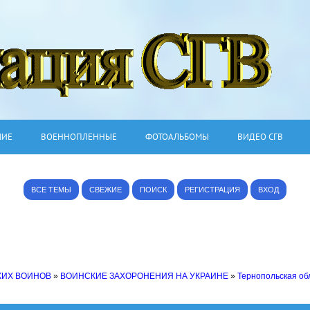
ШИЕ
ВОЕННОПЛЕННЫЕ
ФОТОАЛЬБОМЫ
ВИДЕО СГВ
ВСЕ ТЕМЫ
СВЕЖИЕ
ПОИСК
РЕГИСТРАЦИЯ
ВХОД
КИХ ВОИНОВ
»
ВОИНСКИЕ ЗАХОРОНЕНИЯ НА УКРАИНЕ
»
Тернопольская об