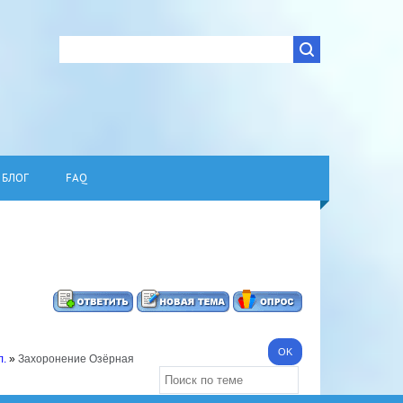
БЛОГ
FAQ
л.
»
Захоронение Озёрная