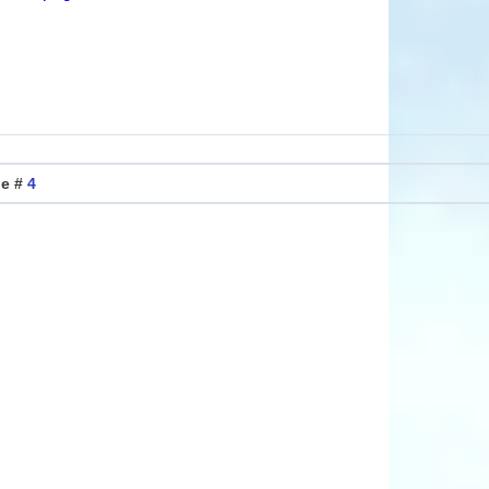
ие #
4