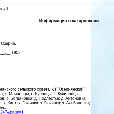
ие #
3
Информация о захоронении
 Озерна,
__.__.1952
нского сельского совета, к/з "Озернянский"
; с. Млиновцы; с. Куровцы; с. Кудиновцы;
ов; с. Богдановка; д. Подлестье; д. Антоновка;
; х. Кант; х. Гожинка; х. Гижинка; х. Альбановка;
оль.
073247&page=1