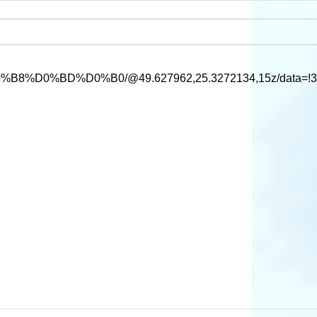
D%D0%B0/@49.627962,25.3272134,15z/data=!3m1!4b1