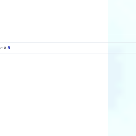
ие #
5