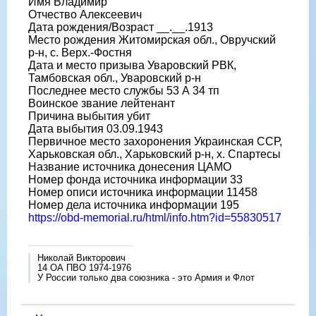
Имя Владимир
Отчество Алексеевич
Дата рождения/Возраст __.__.1913
Место рождения Житомирская обл., Овручский
р-н, с. Верх.-Фостня
Дата и место призыва Уваровский РВК,
Тамбовская обл., Уваровский р-н
Последнее место службы 53 А 34 тп
Воинское звание лейтенант
Причина выбытия убит
Дата выбытия 03.09.1943
Первичное место захоронения Украинская ССР,
Харьковская обл., Харьковский р-н, х. Спартесы
Название источника донесения ЦАМО
Номер фонда источника информации 33
Номер описи источника информации 11458
Номер дела источника информации 195
https://obd-memorial.ru/html/info.htm?id=55830517
Николай Викторович
14 ОА ПВО 1974-1976
У России только два союзника - это Армия и Флот