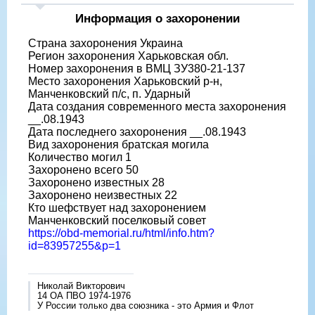
Информация о захоронении
Страна захоронения Украина
Регион захоронения Харьковская обл.
Номер захоронения в ВМЦ ЗУ380-21-137
Место захоронения Харьковский р-н,
Манченковский п/с, п. Ударный
Дата создания современного места захоронения
__.08.1943
Дата последнего захоронения __.08.1943
Вид захоронения братская могила
Количество могил 1
Захоронено всего 50
Захоронено известных 28
Захоронено неизвестных 22
Кто шефствует над захоронением
Манченковский поселковый совет
https://obd-memorial.ru/html/info.htm?
id=83957255&p=1
Николай Викторович
14 ОА ПВО 1974-1976
У России только два союзника - это Армия и Флот