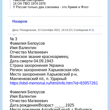
Николай Викторович
14 ОА ПВО 1974-1976
У России только два союзника - это Армия и Флот
Назаров
Дата: Понедельник, 13 Сентября 2021, 19:14:23 | Сообщение #
11
№ 3
Фамилия Белоусов
Имя Валентин
Отчество Матвеевич
Воинское звание красноармеец
Дата смерти 04.09.1943
Страна захоронения Украина
Регион захоронения Харьковская обл.
Место захоронения Харьковский р-н,
Манченковский п/с, п. Ударный
https://obd-memorial.ru/html/info.htm?id=83957261
Фамилия Белоусов
Имя Валентин
Отчество Матвеевич
Дата рождения/Возраст __.__.1925
Место рождения Алтайский край, г. Рубцовск,