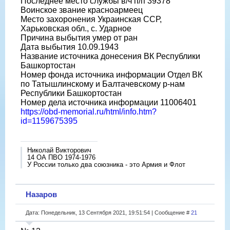
Последнее место службы в/ч п/п 39378
Воинское звание красноармеец
Место захоронения Украинская ССР,
Харьковская обл., с. Ударное
Причина выбытия умер от ран
Дата выбытия 10.09.1943
Название источника донесения ВК Республики
Башкортостан
Номер фонда источника информации Отдел ВК
по Татышлинскому и Балтачевскому р-нам
Республики Башкортостан
Номер дела источника информации 11006401
https://obd-memorial.ru/html/info.htm?
id=1159675395
Николай Викторович
14 ОА ПВО 1974-1976
У России только два союзника - это Армия и Флот
Назаров
Дата: Понедельник, 13 Сентября 2021, 19:51:54 | Сообщение #
21