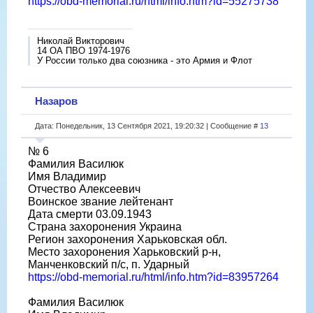
https://obd-memorial.ru/html/info.htm?id=55275738
Николай Викторович
14 ОА ПВО 1974-1976
У России только два союзника - это Армия и Флот
Назаров
Дата: Понедельник, 13 Сентября 2021, 19:20:32 | Сообщение #
13
№ 6
Фамилия Василюк
Имя Владимир
Отчество Алексеевич
Воинское звание лейтенант
Дата смерти 03.09.1943
Страна захоронения Украина
Регион захоронения Харьковская обл.
Место захоронения Харьковский р-н,
Манченковский п/с, п. Ударный
https://obd-memorial.ru/html/info.htm?id=83957264
Фамилия Василюк