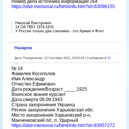
Номер дела источника информации 264
https://obd-memorial.ru/html/info.htm?id=63096155
Николай Викторович
14 ОА ПВО 1974-1976
У России только два союзника - это Армия и Флот
Назаров
Дата: Понедельник, 13 Сентября 2021, 19:53:44 | Сообщение #
22
№ 14
Фамилия Косополов
Имя Александр
Отчество Ефимович
Дата рождения/Возраст __.__.1925
Воинское звание курсант
Дата смерти 06.09.1943
Страна захоронения Украина
Регион захоронения Харьковская обл.
Место захоронения Харьковский р-н,
Манченковский п/с, п. Ударный
https://obd-memorial.ru/html/info.htm?id=83957272