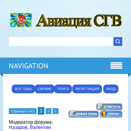
NAVIGATION
ВСЕ ТЕМЫ
СВЕЖИЕ
ПОИСК
РЕГИСТРАЦИЯ
ВХОД
1
Страница
1
из
2
2
»
Модератор форума:
Назаров
,
Валентин