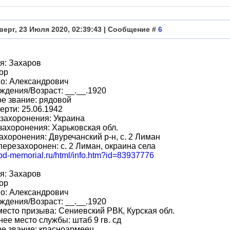
верг, 23 Июля 2020, 02:39:43 | Сообщение #
6
я: Захаров
ор
о: Александрович
ждения/Возраст: __.__.1920
е звание: рядовой
ерти: 25.06.1942
захоронения: Украина
захоронения: Харьковская обл.
ахоронения: Двуречанский р-н, с. 2 Лиман
перезахоронен: с. 2 Лиман, окраина села
obd-memorial.ru/html/info.htm?id=83937776
я: Захаров
ор
о: Александрович
ждения/Возраст: __.__.1920
место призыва: Сениевский РВК, Курская обл.
ее место службы: штаб 9 гв. сд
е звание: красноармеец