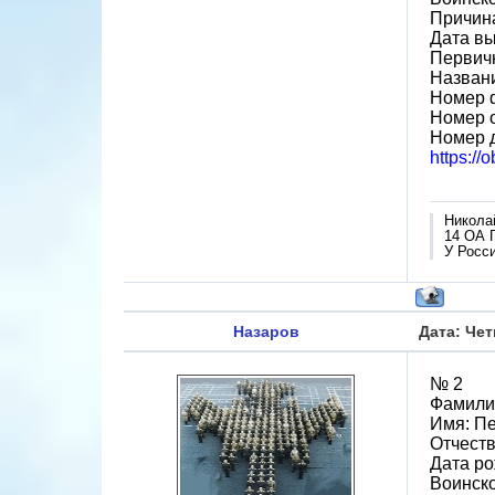
Причина
Дата вы
Первичн
Назван
Номер 
Номер 
Номер д
https://
Никола
14 ОА 
У Росси
Назаров
Дата: Чет
№ 2
Фамили
Имя: П
Отчест
Дата ро
Воинско