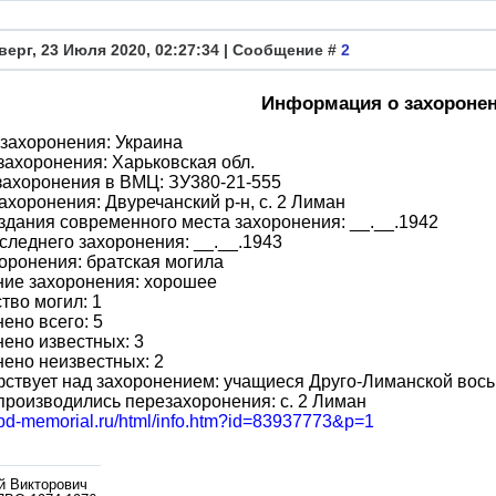
верг, 23 Июля 2020, 02:27:34 | Сообщение #
2
Информация о захороне
захоронения: Украина
захоронения: Харьковская обл.
захоронения в ВМЦ: ЗУ380-21-555
ахоронения: Двуречанский р-н, с. 2 Лиман
здания современного места захоронения: __.__.1942
следнего захоронения: __.__.1943
оронения: братская могила
ние захоронения: хорошее
тво могил: 1
ено всего: 5
ено известных: 3
ено неизвестных: 2
ствует над захоронением: учащиеся Друго-Лиманской вос
производились перезахоронения: с. 2 Лиман
/obd-memorial.ru/html/info.htm?id=83937773&p=1
й Викторович