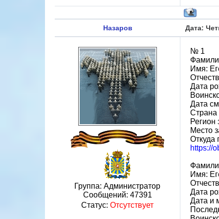
Назаров
Дата: Чет
№ 1
Фамили
Имя: Ег
Отчеств
Дата ро
Воинско
Дата см
Страна 
Регион 
Место з
Откуда 
https://
Фамили
Имя: Ег
Отчеств
Группа: Администратор
Дата ро
Сообщений:
47391
Дата и 
Статус:
Отсутствует
Последн
Воинско