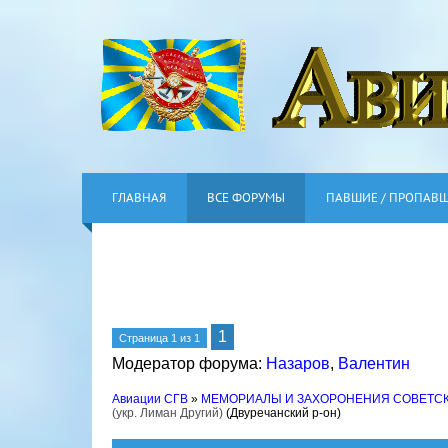
ГЛАВНАЯ
ВСЕ ФОРУМЫ
ПАВШИЕ / ПРОПАВ
1
Страница
1
из
1
Модератор форума:
Назаров
,
Валентин
Авиации СГВ
»
МЕМОРИАЛЫ И ЗАХОРОНЕНИЯ СОВЕТС
(укр. Лиман Другий)
(Двуречанский р-он)