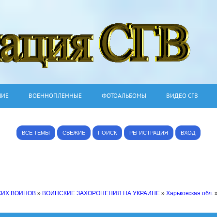
ШИЕ
ВОЕННОПЛЕННЫЕ
ФОТОАЛЬБОМЫ
ВИДЕО СГВ
ВСЕ ТЕМЫ
СВЕЖИЕ
ПОИСК
РЕГИСТРАЦИЯ
ВХОД
КИХ ВОИНОВ
»
ВОИНСКИЕ ЗАХОРОНЕНИЯ НА УКРАИНЕ
»
Харьковская обл.