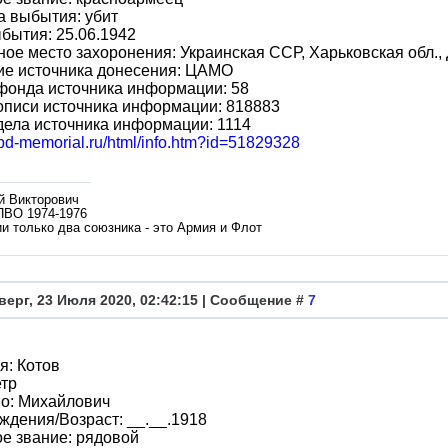
 выбытия: убит
бытия: 25.06.1942
ое место захоронения: Украинская ССР, Харьковская обл., 
ие источника донесения: ЦАМО
фонда источника информации: 58
описи источника информации: 818883
ела источника информации: 1114
obd-memorial.ru/html/info.htm?id=51829328
й Викторович
ПВО 1974-1976
и только два союзника - это Армия и Флот
верг, 23 Июля 2020, 02:42:15 | Сообщение #
7
я: Котов
етр
во: Михайлович
ждения/Возраст: __.__.1918
е звание: рядовой