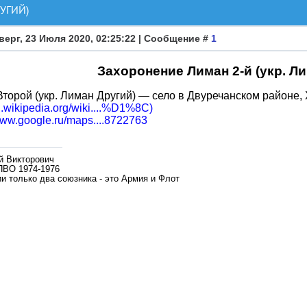
УГИЙ)
верг, 23 Июля 2020, 02:25:22 | Сообщение #
1
Захоронение Лиман 2-й (укр. Л
торой (укр. Лиман Другий) — село в Двуречанском районе, 
ru.wikipedia.org/wiki....%D1%8C)
/www.google.ru/maps....8722763
й Викторович
ПВО 1974-1976
и только два союзника - это Армия и Флот