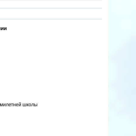
нии
ьмилетней школы