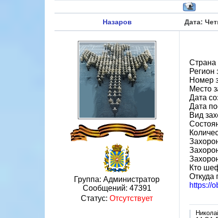
Назаров
Дата: Чет
Страна 
Регион 
Номер 
Место з
Дата со
Дата по
Вид зах
Состоя
Количес
Захорон
Захорон
Захорон
Кто шеф
Откуда 
Группа: Администратор
https:/
Сообщений:
47391
Статус:
Отсутствует
Никола