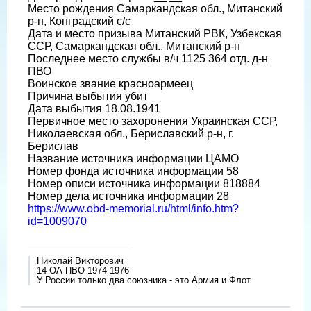
Место рождения Самаркандская обл., Митанский
р-н, Конградский с/с
Дата и место призыва Митанский РВК, Узбекская
ССР, Самаркандская обл., Митанский р-н
Последнее место службы в/ч 1125 364 отд. д-н
ПВО
Воинское звание красноармеец
Причина выбытия убит
Дата выбытия 18.08.1941
Первичное место захоронения Украинская ССР,
Николаевская обл., Бериславский р-н, г.
Берислав
Название источника информации ЦАМО
Номер фонда источника информации 58
Номер описи источника информации 818884
Номер дела источника информации 28
https://www.obd-memorial.ru/html/info.htm?
id=1009070
Николай Викторович
14 ОА ПВО 1974-1976
У России только два союзника - это Армия и Флот