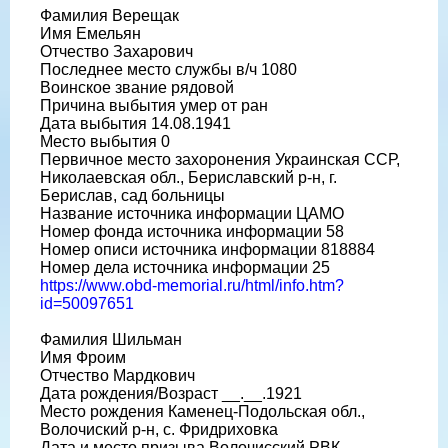
Фамилия Верещак
Имя Емельян
Отчество Захарович
Последнее место службы в/ч 1080
Воинское звание рядовой
Причина выбытия умер от ран
Дата выбытия 14.08.1941
Место выбытия 0
Первичное место захоронения Украинская ССР,
Николаевская обл., Бериславский р-н, г.
Берислав, сад больницы
Название источника информации ЦАМО
Номер фонда источника информации 58
Номер описи источника информации 818884
Номер дела источника информации 25
https://www.obd-memorial.ru/html/info.htm?
id=50097651
Фамилия Шильман
Имя Фроим
Отчество Мардкович
Дата рождения/Возраст __.__.1921
Место рождения Каменец-Подольская обл.,
Волочиский р-н, с. Фридриховка
Дата и место призыва Волочисский РВК,