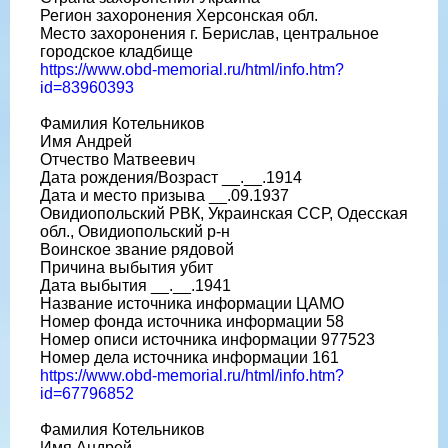
Регион захоронения Херсонская обл.
Место захоронения г. Берислав, центральное
городское кладбище
https://www.obd-memorial.ru/html/info.htm?
id=83960393
Фамилия Котельников
Имя Андрей
Отчество Матвеевич
Дата рождения/Возраст __.__.1914
Дата и место призыва __.09.1937
Овидиопольский РВК, Украинская ССР, Одесская
обл., Овидиопольский р-н
Воинское звание рядовой
Причина выбытия убит
Дата выбытия __.__.1941
Название источника информации ЦАМО
Номер фонда источника информации 58
Номер описи источника информации 977523
Номер дела источника информации 161
https://www.obd-memorial.ru/html/info.htm?
id=67796852
Фамилия Котельников
Имя Андрей