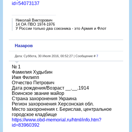
id=54073137
Николай Викторович
14 ОА ПВО 1974-1976
У России только два союзника - это Армия и Флот
Назаров
Дата: Суббота, 30 Июля 2016, 00:52:27 | Сообщение #
7
№ 1
Фамилия Худыбин
Имя Филипп
Отчество Петрович
Дата рождения/Возраст __.__.1914
Воинское звание майор
Страна захоронения Украина
Регион захоронения Херсонская обл.
Место захоронения г. Берислав, центральное
городское кладбище
https://www.obd-memorial.ru/html/info.htm?
id=83960392