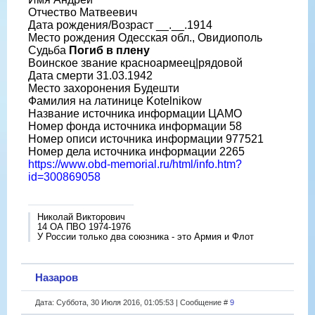
Отчество Матвеевич
Дата рождения/Возраст __.__.1914
Место рождения Одесская обл., Овидиополь
Судьба
Погиб в плену
Воинское звание красноармеец|рядовой
Дата смерти 31.03.1942
Место захоронения Будешти
Фамилия на латинице Kotelnikow
Название источника информации ЦАМО
Номер фонда источника информации 58
Номер описи источника информации 977521
Номер дела источника информации 2265
https://www.obd-memorial.ru/html/info.htm?
id=300869058
Николай Викторович
14 ОА ПВО 1974-1976
У России только два союзника - это Армия и Флот
Назаров
Дата: Суббота, 30 Июля 2016, 01:05:53 | Сообщение #
9