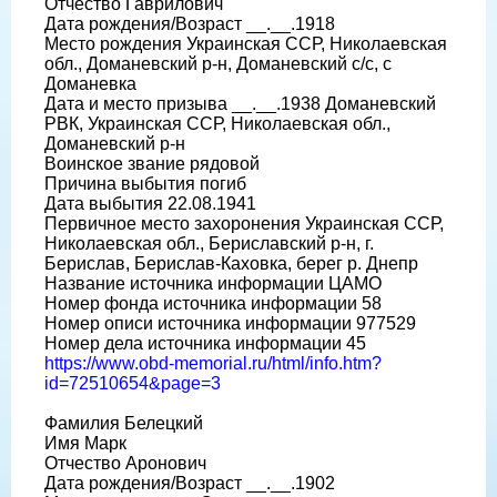
Отчество Гаврилович
Дата рождения/Возраст __.__.1918
Место рождения Украинская ССР, Николаевская
обл., Доманевский р-н, Доманевский с/с, с
Доманевка
Дата и место призыва __.__.1938 Доманевский
РВК, Украинская ССР, Николаевская обл.,
Доманевский р-н
Воинское звание рядовой
Причина выбытия погиб
Дата выбытия 22.08.1941
Первичное место захоронения Украинская ССР,
Николаевская обл., Бериславский р-н, г.
Берислав, Берислав-Каховка, берег р. Днепр
Название источника информации ЦАМО
Номер фонда источника информации 58
Номер описи источника информации 977529
Номер дела источника информации 45
https://www.obd-memorial.ru/html/info.htm?
id=72510654&page=3
Фамилия Белецкий
Имя Марк
Отчество Аронович
Дата рождения/Возраст __.__.1902