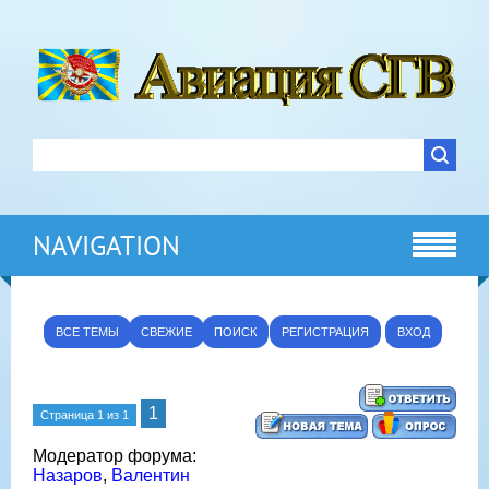
NAVIGATION
ВСЕ ТЕМЫ
СВЕЖИЕ
ПОИСК
РЕГИСТРАЦИЯ
ВХОД
1
Страница
1
из
1
Модератор форума:
Назаров
,
Валентин