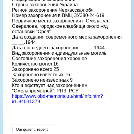
Страна захоронения Украина
Регион захоронения Черкасская обл.
Номер захоронения в ВМЦ ЗУ380-24-619
Первичное место захоронения г. Смела, ул.
Свердлова, городское кладбище около ж/д
остановки "Орел"
Дата создания современного места захоронения
__.__.1944
Дата последнего захоронения __.__.1944
Вид захоронения индивидуальные могилы
Состояние захоронения хорошее
Количество могил 16
Захоронено всего 25
Захоронено известных 16
Захоронено неизвестных 9
Кто шефствует над захоронением
"Смелапромстрой", РПЗ, РСУ
https://www.obd-memorial.ru/html/info.htm?
id=84031379
Qui quaerit, reperit