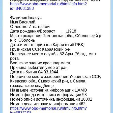
https://www.obd-memorial.ru/html/info.htm?
id=84031383
Фамилия Белоус
Имя Василий
Отчество Игнатьевич
Дата рождения/Возраст __.__.1918
Место рождения Полтавская обл., Оболонский р-
н, с. Оболонь
Дата и место призыва Караязский РВК,
Грузинская ССР, Караязский р-н
Последнее место службы 52 Арм. 76 отд. мин.
рота
Воинское звание красноармеец
Причина выбытия умер от ран
Дата выбытия 04.03.1944
Первичное место захоронения Украинская ССР,
Киевская обл., Смелянский р-н, г. Смела,
гражданское кладбище
Название источника информации ЦАМО
Номер фонда источника информации 58
Номер описи источника информации 18002
Номер дела источника информации 462
https://www.obd-memorial.ru/html/info.htm?
id=3837108