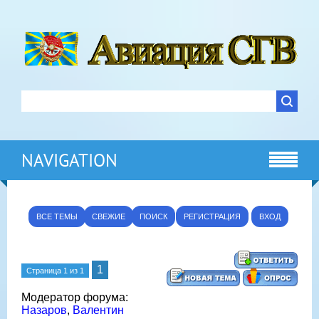
NAVIGATION
ВСЕ ТЕМЫ
СВЕЖИЕ
ПОИСК
РЕГИСТРАЦИЯ
ВХОД
1
Страница
1
из
1
Модератор форума:
Назаров
,
Валентин