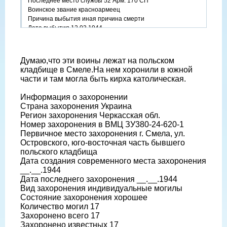
Последнее место службы 52 Арм. 170 СП
Воинское звание красноармеец
Причина выбытия иная причина смерти
Дата выбытия 12.03.1944
Думаю,что эти воины лежат на польском
кладбище в Смеле.На нем хоронили в южной
части и там могла быть кирха католическая.
Информация о захоронении
Страна захоронения Украина
Регион захоронения Черкасская обл.
Номер захоронения в ВМЦ ЗУ380-24-620-1
Первичное место захоронения г. Смела, ул.
Островского, юго-восточная часть бывшего
польского кладбища
Дата создания современного места захоронения
__.__.1944
Дата последнего захоронения __.__.1944
Вид захоронения индивидуальные могилы
Состояние захоронения хорошее
Количество могил 17
Захоронено всего 17
Захоронено известных 17