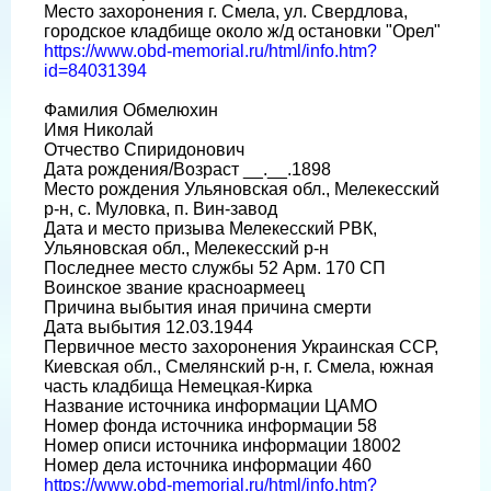
Место захоронения г. Смела, ул. Свердлова,
городское кладбище около ж/д остановки "Орел"
https://www.obd-memorial.ru/html/info.htm?
id=84031394
Фамилия Обмелюхин
Имя Николай
Отчество Спиридонович
Дата рождения/Возраст __.__.1898
Место рождения Ульяновская обл., Мелекесский
р-н, с. Муловка, п. Вин-завод
Дата и место призыва Мелекесский РВК,
Ульяновская обл., Мелекесский р-н
Последнее место службы 52 Арм. 170 СП
Воинское звание красноармеец
Причина выбытия иная причина смерти
Дата выбытия 12.03.1944
Первичное место захоронения Украинская ССР,
Киевская обл., Смелянский р-н, г. Смела, южная
часть кладбища Немецкая-Кирка
Название источника информации ЦАМО
Номер фонда источника информации 58
Номер описи источника информации 18002
Номер дела источника информации 460
https://www.obd-memorial.ru/html/info.htm?