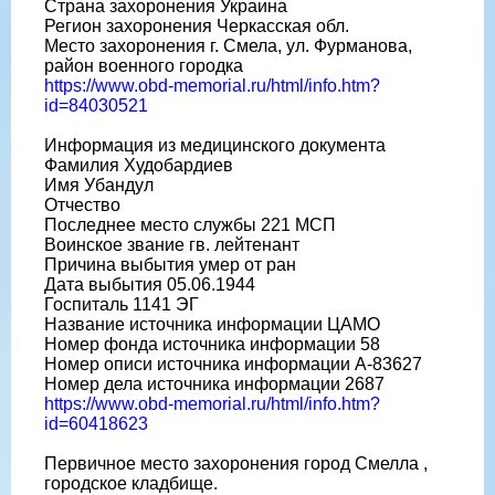
Страна захоронения Украина
Регион захоронения Черкасская обл.
Место захоронения г. Смела, ул. Фурманова,
район военного городка
https://www.obd-memorial.ru/html/info.htm?
id=84030521
Информация из медицинского документа
Фамилия Худобардиев
Имя Убандул
Отчество
Последнее место службы 221 МСП
Воинское звание гв. лейтенант
Причина выбытия умер от ран
Дата выбытия 05.06.1944
Госпиталь 1141 ЭГ
Название источника информации ЦАМО
Номер фонда источника информации 58
Номер описи источника информации А-83627
Номер дела источника информации 2687
https://www.obd-memorial.ru/html/info.htm?
id=60418623
Первичное место захоронения город Смелла ,
городское кладбище.