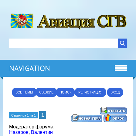
NAVIGATION
ВСЕ ТЕМЫ
СВЕЖИЕ
ПОИСК
РЕГИСТРАЦИЯ
ВХОД
1
Страница
1
из
1
Модератор форума:
Назаров
,
Валентин