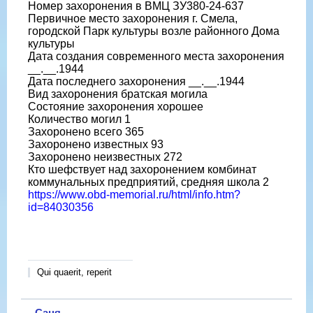
Номер захоронения в ВМЦ ЗУ380-24-637
Первичное место захоронения г. Смела,
городской Парк культуры возле районного Дома
культуры
Дата создания современного места захоронения
__.__.1944
Дата последнего захоронения __.__.1944
Вид захоронения братская могила
Состояние захоронения хорошее
Количество могил 1
Захоронено всего 365
Захоронено известных 93
Захоронено неизвестных 272
Кто шефствует над захоронением комбинат
коммунальных предприятий, средняя школа 2
https://www.obd-memorial.ru/html/info.htm?
id=84030356
Qui quaerit, reperit
Саня