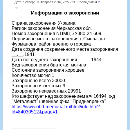
Дата: Четверг, 11 Февраля 2016, 23:55:23 | Сообщение #
2
Информация о захоронении
Страна захоронения Украина
Регион захоронения Черкасская обл.
Номер захоронения в ВМЦ ЗУ380-24-609
Первичное место захоронения г. Смела, ул.
Фурманова, район военного городка
Дата создания современного места захоронения
__.__.1941
Дата последнего захоронения __.__.1944
Вид захоронения братская могила
Состояние захоронения хорошее
Количество могил 1
Захоронено всего 30000
Захоронено известных 9
Захоронено неизвестных 29991
Кто шефствует над захоронением в/ч 16494, з-д
"Металлист" швейная ф-ка "Приднепрянка"
https://www.obd-memorial.ru/html/info.htm?
id=84030512&page=1