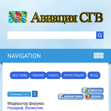
NAVIGATION
ВСЕ ТЕМЫ
СВЕЖИЕ
ПОИСК
РЕГИСТРАЦИЯ
ВХОД
1
Страница
1
из
1
Модератор форума:
Назаров
,
Валентин