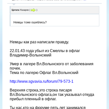
Цитата
Назаров
(
)
Немцы тоже ошиблись?
Немцы как раз написали правду.
22.01.43 года убыл из Смеллы в офлаг
Владимир-Волынсккий
Умер в лагере Вл.Волынского от заболевания
почек.
Тема по лагерю Офлаг Вл.Волынский
http://www.sgvavia.ru/forum/79-573-1
Верхняя строка,это строка писаря
Вл.Волынского офлага,он так указывал откуда
прибыл пленный в офлаг.
Ты нас,кто на форуме пять лет занимался