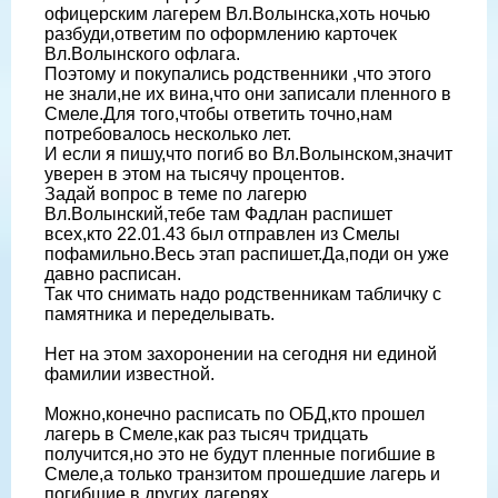
офицерским лагерем Вл.Волынска,хоть ночью
разбуди,ответим по оформлению карточек
Вл.Волынского офлага.
Поэтому и покупались родственники ,что этого
не знали,не их вина,что они записали пленного в
Смеле.Для того,чтобы ответить точно,нам
потребовалось несколько лет.
И если я пишу,что погиб во Вл.Волынском,значит
уверен в этом на тысячу процентов.
Задай вопрос в теме по лагерю
Вл.Волынский,тебе там Фадлан распишет
всех,кто 22.01.43 был отправлен из Смелы
пофамильно.Весь этап распишет.Да,поди он уже
давно расписан.
Так что снимать надо родственникам табличку с
памятника и переделывать.
Нет на этом захоронении на сегодня ни единой
фамилии известной.
Можно,конечно расписать по ОБД,кто прошел
лагерь в Смеле,как раз тысяч тридцать
получится,но это не будут пленные погибшие в
Смеле,а только транзитом прошедшие лагерь и
погибшие в других лагерях.