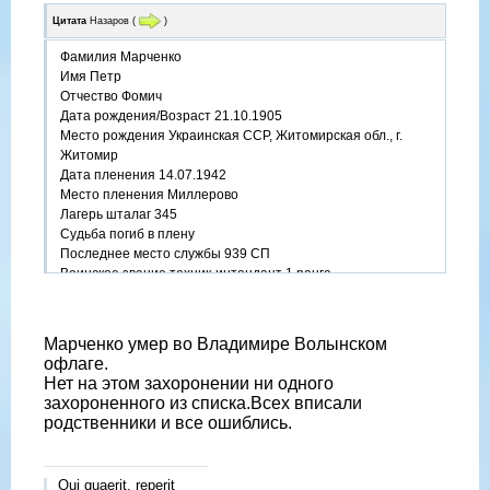
Цитата
Назаров
(
)
Фамилия Марченко
Имя Петр
Отчество Фомич
Дата рождения/Возраст 21.10.1905
Место рождения Украинская ССР, Житомирская обл., г.
Житомир
Дата пленения 14.07.1942
Место пленения Миллерово
Лагерь шталаг 345
Судьба погиб в плену
Последнее место службы 939 СП
Воинское звание техник-интендант 1 ранга
Дата смерти 27.02.1943
Место захоронения Украинская ССР, Черкасская обл., г.
Смела
Марченко умер во Владимире Волынском
Название источника информации ЦАМО
офлаге.
Номер фонда источника информации Картотека
Нет на этом захоронении ни одного
военнопленных офицеров
захороненного из списка.Всех вписали
https://www.obd-memorial.ru/html/info.htm?id=272016941
родственники и все ошиблись.
Qui quaerit, reperit