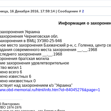
ница, 16 Декабря 2016, 17:59:14 | Сообщение #
2
Информация о захороне
 захоронения Украина
захоронения Черниговская обл.
захоронения в ВМЦ ЗУ380-25-946
ое место захоронения Бахмачский р-н, с. Голенка, центр с
здания современного места захоронения __.__.1968
следнего захоронения __.__.1968
оронения братская могила
ние захоронения удовлетворительное
тво могил 1
ено всего 6
ено известных 6
нено неизвестных 0
ствует над захоронением к/з "Украина"
/www.obd-memorial.ru/html/info.htm?id=84045276&page=1
й Викторович
ПВО 1974-1976
и только два союзника - это Армия и Флот