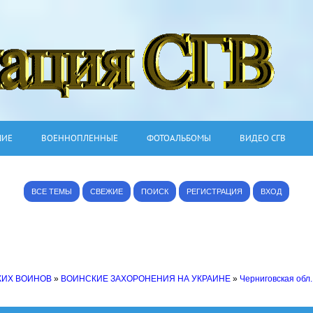
ШИЕ
ВОЕННОПЛЕННЫЕ
ФОТОАЛЬБОМЫ
ВИДЕО СГВ
ВСЕ ТЕМЫ
СВЕЖИЕ
ПОИСК
РЕГИСТРАЦИЯ
ВХОД
КИХ ВОИНОВ
»
ВОИНСКИЕ ЗАХОРОНЕНИЯ НА УКРАИНЕ
»
Черниговская обл.