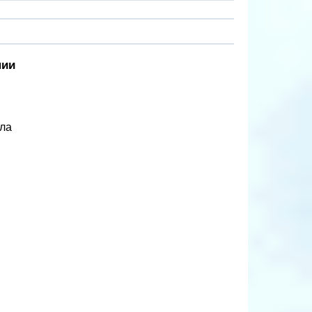
нии
ела