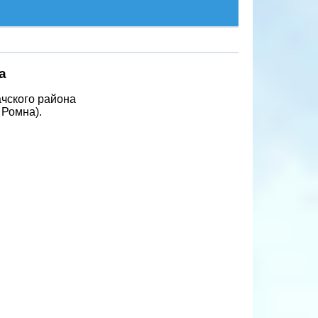
а
ачского района
 Ромна).