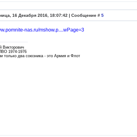
ница, 16 Декабря 2016, 18:07:42 | Сообщение #
5
www.pomnite-nas.ru/mshow.p....wPage=3
й Викторович
ПВО 1974-1976
и только два союзника - это Армия и Флот