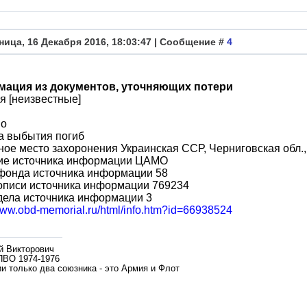
ница, 16 Декабря 2016, 18:03:47 | Сообщение #
4
ация из документов, уточняющих потери
 [неизвестные]
во
а выбытия погиб
ое место захоронения Украинская ССР, Черниговская обл., 
ие источника информации ЦАМО
фонда источника информации 58
описи источника информации 769234
дела источника информации 3
/www.obd-memorial.ru/html/info.htm?id=66938524
й Викторович
ПВО 1974-1976
и только два союзника - это Армия и Флот