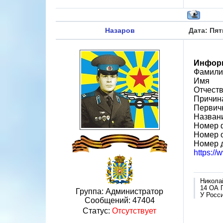
Назаров
Дата: Пят
Информ
Фамилия
Имя
Отчест
Причин
Первичн
Назван
Номер 
Номер 
Номер 
https:/
Никола
14 ОА 
Группа: Администратор
У Росси
Сообщений:
47404
Статус:
Отсутствует