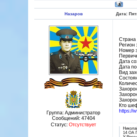
Назаров
Дата: Пят
Страна
Регион 
Номер 
Первичн
Дата со
Дата по
Вид зах
Состоя
Количес
Захорон
Захорон
Захоро
Кто шеф
https:/
Группа: Администратор
Сообщений:
47404
Статус:
Отсутствует
Никола
14 ОА 
У Росси