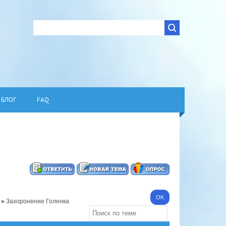
БЛОГ
FAQ
»
Захоронение Голенка