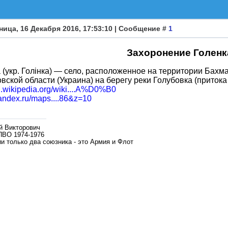
ница, 16 Декабря 2016, 17:53:10 | Сообщение #
1
Захоронение Голенк
а (укр. Голінка) — село, расположенное на территории Бахм
вской области (Украина) на берегу реки Голубовка (притока
ru.wikipedia.org/wiki....A%D0%B0
yandex.ru/maps....86&z=10
й Викторович
ПВО 1974-1976
и только два союзника - это Армия и Флот