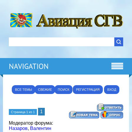
NAVIGATION
ВСЕ ТЕМЫ
СВЕЖИЕ
ПОИСК
РЕГИСТРАЦИЯ
ВХОД
1
Страница
1
из
1
Модератор форума:
Назаров
,
Валентин