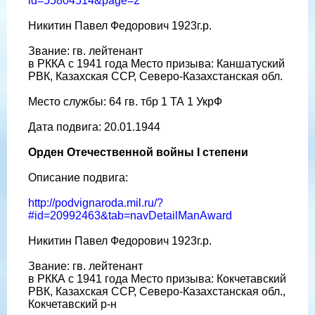
id=55804514&page=2
Никитин Павел Федорович 1923г.р.
Звание: гв. лейтенант
в РККА с 1941 года Место призыва: Каншатуский
РВК, Казахская ССР, Северо-Казахстанская обл.
Место службы: 64 гв. тбр 1 ТА 1 УкрФ
Дата подвига: 20.01.1944
Орден Отечественной войны I степени
Описание подвига:
http://podvignaroda.mil.ru/?
#id=20992463&tab=navDetailManAward
Никитин Павел Федорович 1923г.р.
Звание: гв. лейтенант
в РККА с 1941 года Место призыва: Кокчетавский
РВК, Казахская ССР, Северо-Казахстанская обл.,
Кокчетавский р-н