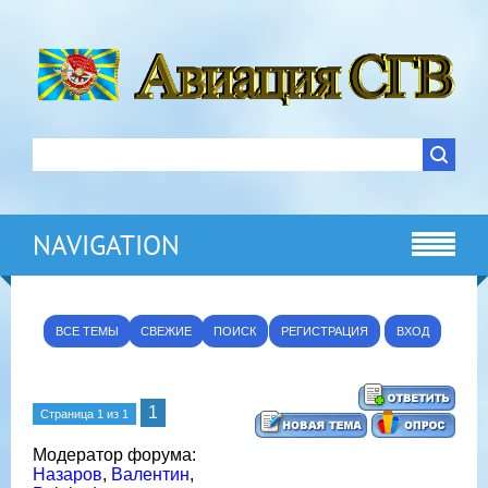
NAVIGATION
ВСЕ ТЕМЫ
СВЕЖИЕ
ПОИСК
РЕГИСТРАЦИЯ
ВХОД
1
Страница
1
из
1
Модератор форума:
Назаров
,
Валентин
,