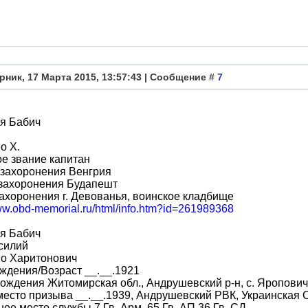
рник, 17 Марта 2015, 13:57:43 | Сообщение #
7
я Бабич
о Х.
е звание капитан
 захоронения Венгрия
 захоронения Будапешт
ахоронения г. Девованья, воинское кладбище
www.obd-memorial.ru/html/info.htm?id=261989368
я Бабич
силий
во Харитонович
ждения/Возраст __.__.1921
ождения Житомирская обл., Андрушевский р-н, с. Яропови
место призыва __.__.1939, Андрушевский РВК, Украинская 
ее место службы 7 Гв. Арм. 65 Гв. АП 36 Гв. СД