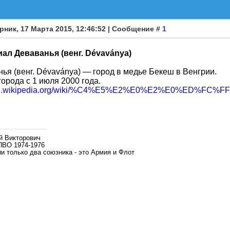
рник, 17 Марта 2015, 12:46:52 | Сообщение #
1
ал Деваванья (венг. Dévaványa)
ья (венг. Dévaványa) — город в медье Бекеш в Венгрии.
города с 1 июля 2000 года.
//ru.wikipedia.org/wiki/%C4%E5%E2%E0%E2%E0%ED%FC%FF
й Викторович
ПВО 1974-1976
и только два союзника - это Армия и Флот