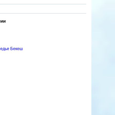
нии
медье Бекеш