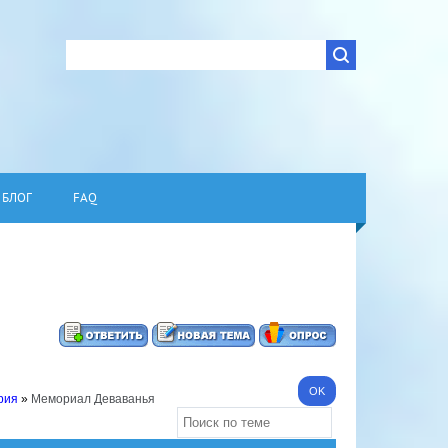
БЛОГ
FAQ
рия
»
Мемориал Деваванья