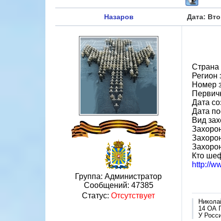
Назаров
Дата: Вто
Страна
Регион
Номер 
Первичн
Дата со
Дата по
Вид зах
Захорон
Захоро
Захоро
Кто шеф
http://
Группа: Администратор
Сообщений:
47385
Статус:
Отсутствует
Никола
14 ОА 
У Росси