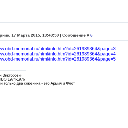
рник, 17 Марта 2015, 13:43:50 | Сообщение #
6
www.obd-memorial.ru/html/info.htm?id=261989364&page=3
www.obd-memorial.ru/html/info.htm?id=261989364&page=4
www.obd-memorial.ru/html/info.htm?id=261989364&page=5
й Викторович
ПВО 1974-1976
и только два союзника - это Армия и Флот