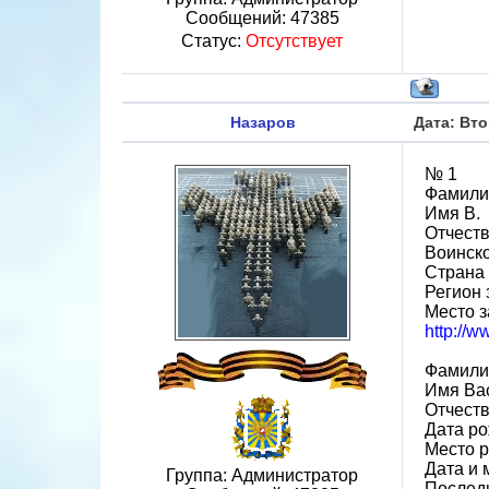
Сообщений:
47385
Статус:
Отсутствует
Назаров
Дата: Вто
№ 1
Фамили
Имя В.
Отчеств
Воинско
Страна
Регион
Место з
http://
Фамили
Имя Ва
Отчест
Дата ро
Место р
Дата и 
Группа: Администратор
Последн