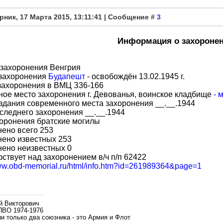
рник, 17 Марта 2015, 13:11:41 | Сообщение #
3
Информация о захороне
 захоронения Венгрия
 захоронения
Будапешт
- освобождён 13.02.1945 г.
захоронения в ВМЦ З36-166
ое место захоронения г. Девованья, воинское кладбище
- 
здания современного места захоронения __.__.1944
следнего захоронения __.__.1944
оронения братские могилы
ено всего 253
нено известных 253
нено неизвестных 0
ствует над захоронением в/ч п/п 62422
www.obd-memorial.ru/html/info.htm?id=261989364&page=1
й Викторович
ПВО 1974-1976
и только два союзника - это Армия и Флот