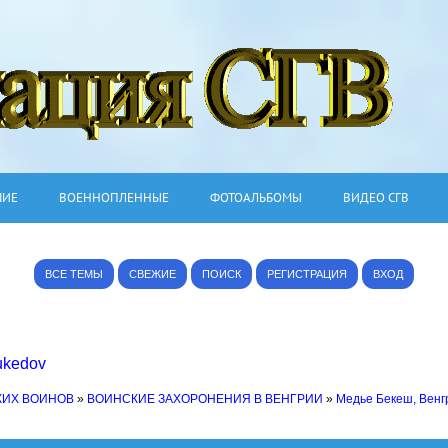
ШИЕ
ВОЕННОПЛЕННЫЕ
ФОТОАЛЬБОМЫ
ВИДЕО СГВ
ВСЕ ТЕМЫ
СВЕЖИЕ
ПОИСК
РЕГИСТРАЦИЯ
ВХОД
ukedov
КИХ ВОИНОВ
»
ВОИНСКИЕ ЗАХОРОНЕНИЯ В ВЕНГРИИ
»
Медье Бекеш, Венг