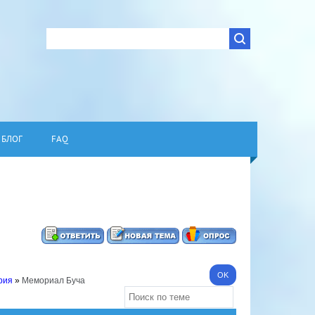
БЛОГ
FAQ
рия
»
Мемориал Буча