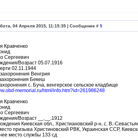
бота, 04 Апреля 2015, 11:15:35 | Сообщение #
5
я Кравченко
онид
во Сергеевич
ждения/Возраст 05.07.1916
ерти 02.11.1944
 захоронения Венгрия
 захоронения Бекеш
ахоронения с. Буча, венгерское сельское кладбище
www.obd-memorial.ru/html/info.htm?id=261986248
я Кравченко
онид
во Сергеевич
ждения/Возраст __.__.1912
ождения Киевская обл., Христиановский р-н, с. В.-Севастья
место призыва Христиновский РВК, Украинская ССР, Киевска
ее место службы 133 сд