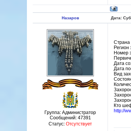
Назаров
Дата: Суб
Страна
Регион
Номер 
Первичн
Дата со
Дата по
Вид зах
Состоя
Количес
Захорон
Захорон
Захоро
Кто шеф
http://
Группа: Администратор
Сообщений:
47391
Статус:
Отсутствует