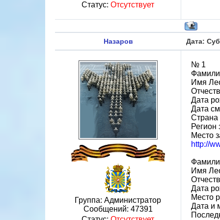
Статус:
Отсутствует
Назаров
Дата: Суб
№ 1
Фамили
Имя Ле
Отчест
Дата ро
Дата см
Страна
Регион
Место з
http://
Фамили
Имя Ле
Отчест
Дата ро
Место р
Группа: Администратор
Дата и 
Сообщений:
47391
Последн
Статус:
Отсутствует