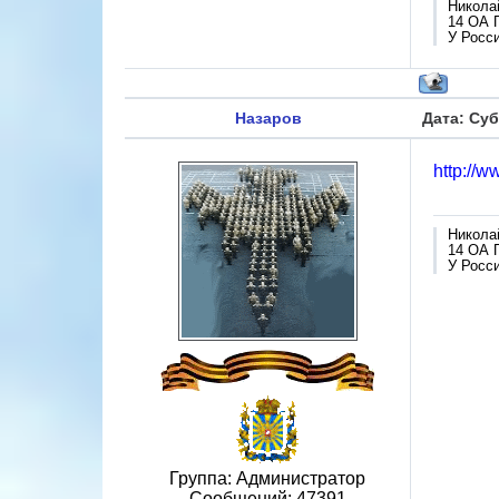
Никола
14 ОА 
У Росси
Назаров
Дата: Суб
http://
Никола
14 ОА 
У Росси
Группа: Администратор
Сообщений:
47391