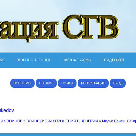
ШИЕ
ВОЕННОПЛЕННЫЕ
ФОТОАЛЬБОМЫ
ВИДЕО СГВ
ВСЕ ТЕМЫ
СВЕЖИЕ
ПОИСК
РЕГИСТРАЦИЯ
ВХОД
ukedov
КИХ ВОИНОВ
»
ВОИНСКИЕ ЗАХОРОНЕНИЯ В ВЕНГРИИ
»
Медье Бекеш, Венг