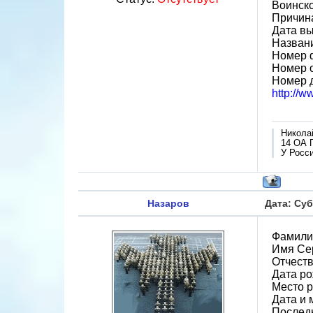
Воинск
Причин
Дата вы
Назван
Номер 
Номер 
Номер 
http://
Никола
14 ОА 
У Росси
Назаров
Дата: Суб
Фамили
Имя Се
Отчест
Дата ро
Место р
Дата и 
Последн