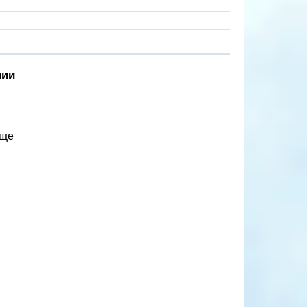
нии
ище