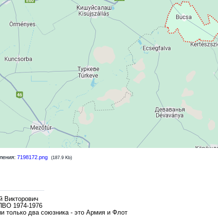
ления:
7198172.png
(187.9 Kb)
й Викторович
ПВО 1974-1976
и только два союзника - это Армия и Флот