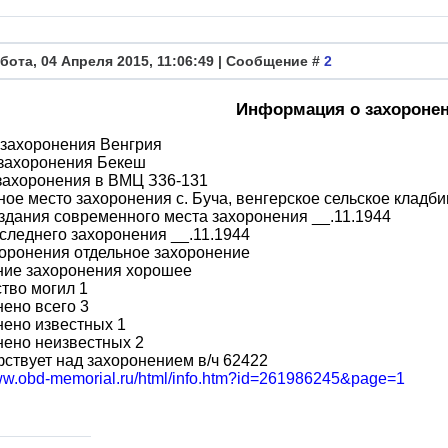
бота, 04 Апреля 2015, 11:06:49 | Сообщение #
2
Информация о захороне
 захоронения Венгрия
 захоронения Бекеш
захоронения в ВМЦ З36-131
ое место захоронения с. Буча, венгерское сельское кладб
здания современного места захоронения __.11.1944
следнего захоронения __.11.1944
оронения отдельное захоронение
ние захоронения хорошее
тво могил 1
ено всего 3
ено известных 1
нено неизвестных 2
ствует над захоронением в/ч 62422
www.obd-memorial.ru/html/info.htm?id=261986245&page=1