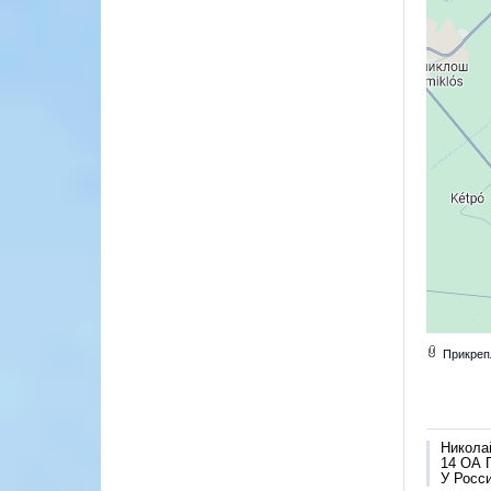
Прикреп
Никола
14 ОА 
У Росси