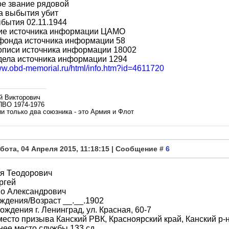
ое звание рядовой
а выбытия убит
бытия 02.11.1944
ие источника информации ЦАМО
фонда источника информации 58
описи источника информации 18002
дела источника информации 1294
www.obd-memorial.ru/html/info.htm?id=4611720
й Викторович
ПВО 1974-1976
и только два союзника - это Армия и Флот
бота, 04 Апреля 2015, 11:18:15 | Сообщение #
6
я Теодорович
ргей
во Александрович
ждения/Возраст __.__.1902
ождения г. Ленинград, ул. Красная, 60-7
место призыва Канский РВК, Красноярский край, Канский р-
ее место службы 133 сд