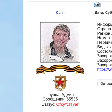
Саня
Дата: Суб
Информ
Страна
Регион 
Номер 
Первичн
Вид зах
Состоя
Захорон
Захорон
Захоро
https:/
Qui quae
Группа: Админ
Сообщений:
65535
Статус:
Отсутствует