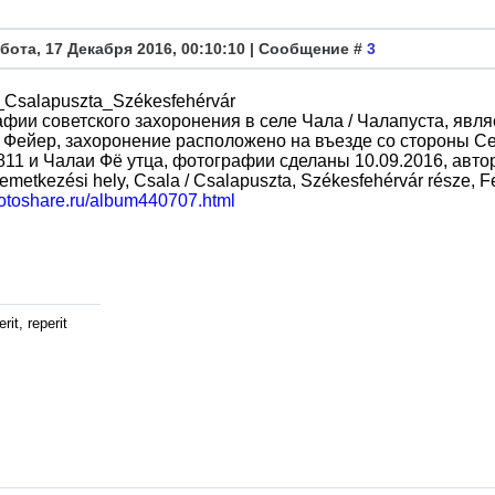
бота, 17 Декабря 2016, 00:10:10 | Сообщение #
3
Csalapuszta_Székesfehérvár
фии советского захоронения в селе Чала / Чалапуста, явл
 Фейер, захоронение расположено на въезде со стороны Се
811 и Чалаи Фё утца, фотографии сделаны 10.09.2016, авт
temetkezési hely, Csala / Csalapuszta, Székesfehérvár része, 
hotoshare.ru/album440707.html
rit, reperit