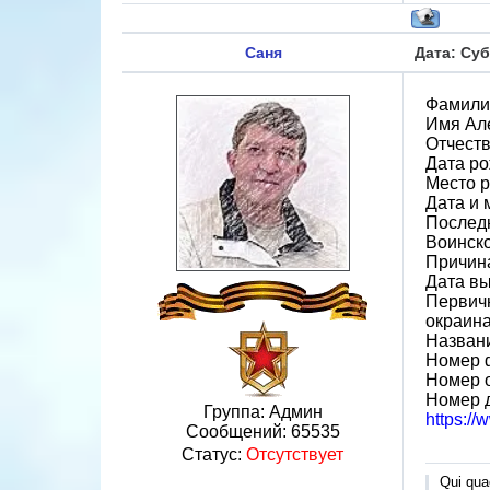
Саня
Дата: Суб
Фамили
Имя Ал
Отчест
Дата ро
Место р
Дата и 
Последн
Воинско
Причин
Дата вы
Первичн
окраин
Назван
Номер 
Номер 
Номер 
Группа: Админ
https:/
Сообщений:
65535
Статус:
Отсутствует
Qui quae