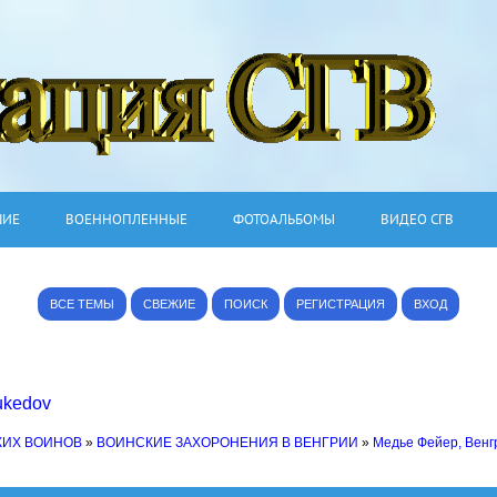
ШИЕ
ВОЕННОПЛЕННЫЕ
ФОТОАЛЬБОМЫ
ВИДЕО СГВ
ВСЕ ТЕМЫ
СВЕЖИЕ
ПОИСК
РЕГИСТРАЦИЯ
ВХОД
ukedov
КИХ ВОИНОВ
»
ВОИНСКИЕ ЗАХОРОНЕНИЯ В ВЕНГРИИ
»
Медье Фейер, Венг