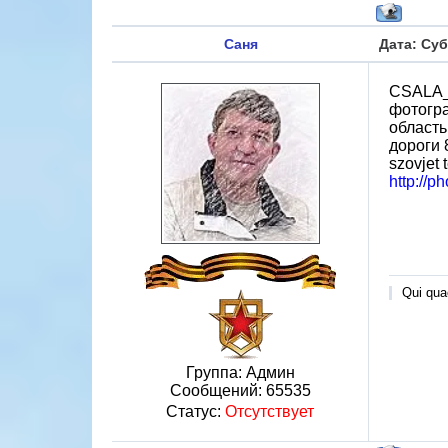
Саня
Дата: Суб
CSALA_
фотогра
область
дороги 
szovjet 
http://p
Qui quae
Группа: Админ
Сообщений:
65535
Статус:
Отсутствует