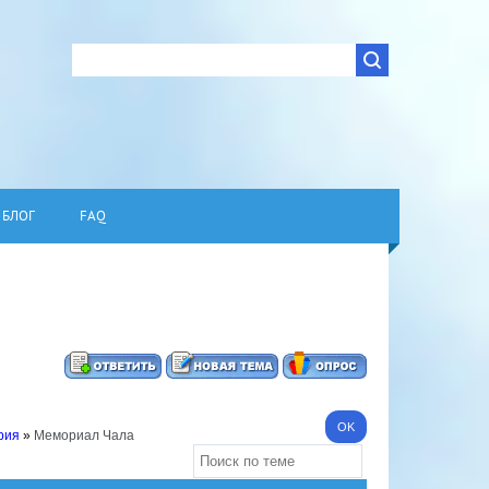
БЛОГ
FAQ
рия
»
Мемориал Чала