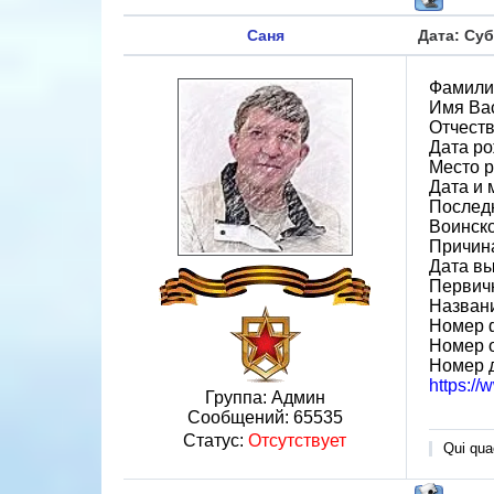
Саня
Дата: Суб
Фамили
Имя Ва
Отчест
Дата ро
Место р
Дата и 
Послед
Воинск
Причин
Дата вы
Первичн
Назван
Номер 
Номер 
Номер 
https:/
Группа: Админ
Сообщений:
65535
Статус:
Отсутствует
Qui quae