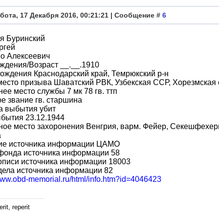
бота, 17 Декабря 2016, 00:21:21 | Сообщение #
6
я Буринский
ргей
во Алексеевич
ждения/Возраст __.__.1910
ождения Краснодарский край, Темрюкский р-н
место призыва Шаватский РВК, Узбекская ССР, Хорезмская 
ее место службы 7 мк 78 гв. ттп
е звание гв. старшина
а выбытия убит
бытия 23.12.1944
ое место захоронения Венгрия, варм. Фейер, Секешфехерва
а
ие источника информации ЦАМО
фонда источника информации 58
описи источника информации 18003
дела источника информации 82
/www.obd-memorial.ru/html/info.htm?id=4046423
rit, reperit