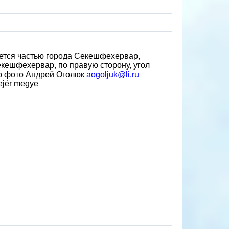
яется частью города Секешфехервар,
кешфехервар, по правую сторону, угол
ор фото Андрей Оголюк
aogoljuk@li.ru
Fejér megye