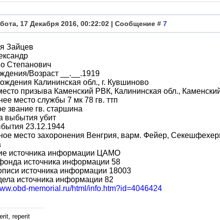
бота, 17 Декабря 2016, 00:22:02 | Сообщение #
7
я Зайцев
ександр
во Степанович
ждения/Возраст __.__.1919
ождения Калининская обл., г. Кувшиново
место призыва Каменский РВК, Калининская обл., Каменский
ее место службы 7 мк 78 гв. ттп
е звание гв. старшина
а выбытия убит
бытия 23.12.1944
ое место захоронения Венгрия, варм. Фейер, Секешфехерва
а
ие источника информации ЦАМО
фонда источника информации 58
описи источника информации 18003
дела источника информации 82
/www.obd-memorial.ru/html/info.htm?id=4046424
rit, reperit