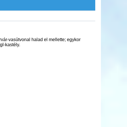
ár-vasútvonal halad el mellette; egykor
gl-kastély.