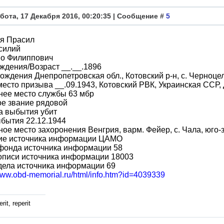
бота, 17 Декабря 2016, 00:20:35 | Сообщение #
5
я Прасил
силий
во Филиппович
ждения/Возраст __.__.1896
ождения Днепропетровская обл., Котовский р-н, с. Черноце
место призыва __.09.1943, Котовский РВК, Украинская ССР, 
нее место службы 63 мбр
ое звание рядовой
а выбытия убит
бытия 22.12.1944
ое место захоронения Венгрия, варм. Фейер, с. Чала, юго-
ие источника информации ЦАМО
фонда источника информации 58
описи источника информации 18003
дела источника информации 69
/www.obd-memorial.ru/html/info.htm?id=4039339
rit, reperit