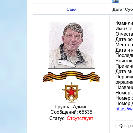
Саня
Дата: Суб
Фамили
Имя Се
Отчест
Дата ро
Место р
Дата и 
Последн
Воинско
Причин
Дата вы
Первичн
окраин
Назван
Номер 
Номер 
Номер 
Группа: Админ
https:/
Сообщений:
65535
Статус:
Отсутствует
Qui quae