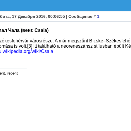
бота, 17 Декабря 2016, 00:06:55 | Сообщение #
1
л Чала (венг. Csala)
zékesfehérvár városrésze. A már megszűnt Bicske–Székesfehérv
omása is volt.[3] Itt található a neoreneszánsz stílusban épült Ké
hu.wikipedia.org/wiki/Csala
rit, reperit