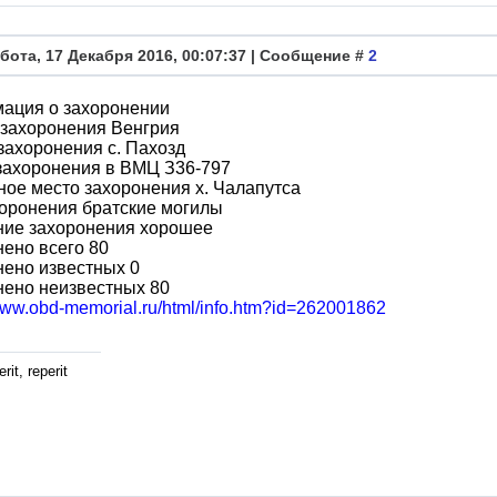
бота, 17 Декабря 2016, 00:07:37 | Сообщение #
2
ация о захоронении
 захоронения Венгрия
захоронения с. Пахозд
захоронения в ВМЦ З36-797
ое место захоронения х. Чалапутса
оронения братские могилы
ние захоронения хорошее
ено всего 80
ено известных 0
нено неизвестных 80
/www.obd-memorial.ru/html/info.htm?id=262001862
rit, reperit