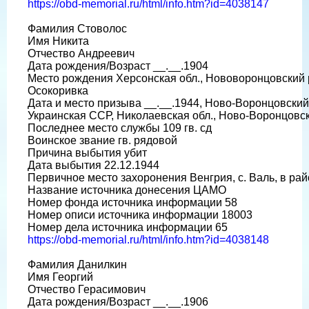
https://obd-memorial.ru/html/info.htm?id=4038147
Фамилия Стоволос
Имя Никита
Отчество Андреевич
Дата рождения/Возраст __.__.1904
Место рождения Херсонская обл., Нововоронцовский р
Осокоривка
Дата и место призыва __.__.1944, Ново-Воронцовский
Украинская ССР, Николаевская обл., Ново-Воронцовск
Последнее место службы 109 гв. сд
Воинское звание гв. рядовой
Причина выбытия убит
Дата выбытия 22.12.1944
Первичное место захоронения Венгрия, с. Валь, в ра
Название источника донесения ЦАМО
Номер фонда источника информации 58
Номер описи источника информации 18003
Номер дела источника информации 65
https://obd-memorial.ru/html/info.htm?id=4038148
Фамилия Данилкин
Имя Георгий
Отчество Герасимович
Дата рождения/Возраст __.__.1906