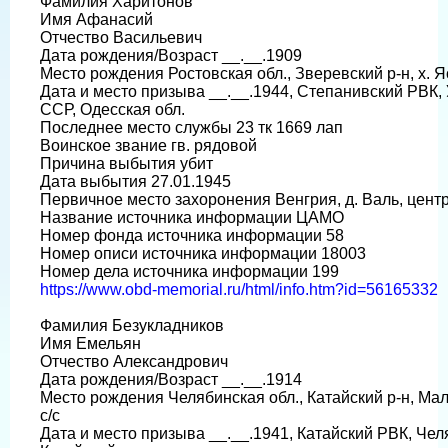
Фамилия Харитонов
Имя Афанасий
Отчество Васильевич
Дата рождения/Возраст __.__.1909
Место рождения Ростовская обл., Зверевский р-н, х. 
Дата и место призыва __.__.1944, Степанивский РВК,
ССР, Одесская обл.
Последнее место службы 23 тк 1669 лап
Воинское звание гв. рядовой
Причина выбытия убит
Дата выбытия 27.01.1945
Первичное место захоронения Венгрия, д. Валь, цент
Название источника информации ЦАМО
Номер фонда источника информации 58
Номер описи источника информации 18003
Номер дела источника информации 199
https://www.obd-memorial.ru/html/info.htm?id=56165332
Фамилия Безукладников
Имя Емельян
Отчество Александрович
Дата рождения/Возраст __.__.1914
Место рождения Челябинская обл., Катайский р-н, Ма
с/с
Дата и место призыва __.__.1941, Катайский РВК, Чел