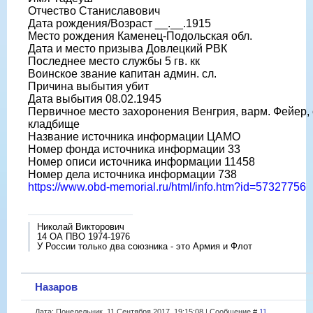
Отчество Станиславович
Дата рождения/Возраст __.__.1915
Место рождения Каменец-Подольская обл.
Дата и место призыва Довлецкий РВК
Последнее место службы 5 гв. кк
Воинское звание капитан админ. сл.
Причина выбытия убит
Дата выбытия 08.02.1945
Первичное место захоронения Венгрия, варм. Фейер, с
кладбище
Название источника информации ЦАМО
Номер фонда источника информации 33
Номер описи источника информации 11458
Номер дела источника информации 738
https://www.obd-memorial.ru/html/info.htm?id=57327756
Николай Викторович
14 ОА ПВО 1974-1976
У России только два союзника - это Армия и Флот
Назаров
Дата: Понедельник, 11 Сентября 2017, 19:15:08 | Сообщение #
11