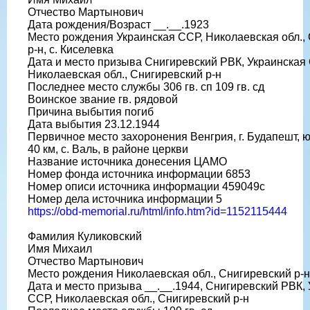
Отчество Мартынович
Дата рождения/Возраст __.__.1923
Место рождения Украинская ССР, Николаевская обл.,
р-н, с. Киселевка
Дата и место призыва Снигиревский РВК, Украинская
Николаевская обл., Снигиревский р-н
Последнее место службы 306 гв. сп 109 гв. сд
Воинское звание гв. рядовой
Причина выбытия погиб
Дата выбытия 23.12.1944
Первичное место захоронения Венгрия, г. Будапешт, ю
40 км, с. Валь, в районе церкви
Название источника донесения ЦАМО
Номер фонда источника информации 6853
Номер описи источника информации 459049с
Номер дела источника информации 5
https://obd-memorial.ru/html/info.htm?id=1152115444
Фамилия Куликовский
Имя Михаил
Отчество Мартынович
Место рождения Николаевская обл., Снигиревский р-н,
Дата и место призыва __.__.1944, Снигиревский РВК,
ССР, Николаевская обл., Снигиревский р-н