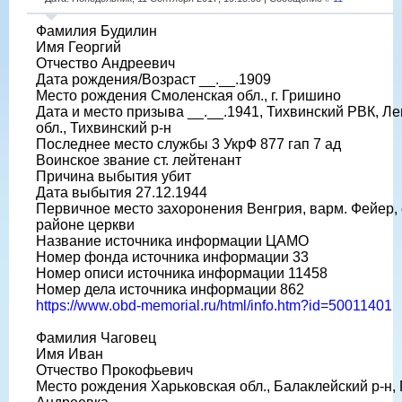
Фамилия Будилин
Имя Георгий
Отчество Андреевич
Дата рождения/Возраст __.__.1909
Место рождения Смоленская обл., г. Гришино
Дата и место призыва __.__.1941, Тихвинский РВК, Л
обл., Тихвинский р-н
Последнее место службы 3 УкрФ 877 гап 7 ад
Воинское звание ст. лейтенант
Причина выбытия убит
Дата выбытия 27.12.1944
Первичное место захоронения Венгрия, варм. Фейер, с
районе церкви
Название источника информации ЦАМО
Номер фонда источника информации 33
Номер описи источника информации 11458
Номер дела источника информации 862
https://www.obd-memorial.ru/html/info.htm?id=50011401
Фамилия Чаговец
Имя Иван
Отчество Прокофьевич
Место рождения Харьковская обл., Балаклейский р-н, П