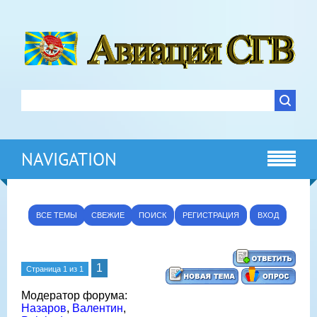
NAVIGATION
ВСЕ ТЕМЫ
СВЕЖИЕ
ПОИСК
РЕГИСТРАЦИЯ
ВХОД
1
Страница
1
из
1
Модератор форума:
Назаров
,
Валентин
,