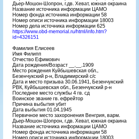
Дьер-Мошон-Шопрон, г.дв. Хеват, южная окраина
Название источника информации ЦАМО
Номер фонда источника информации 58
Номер описи источника информации 18003
Номер дела источника информации 625
https://www.obd-memorial.ru/html/info.htm?
id=4326151
Фамилия Елисеев
Имя Филипп
Отчество Ефимович
Дата рождения/Возраст __.__.1909
Место рождения Куйбышевская обл.,
Безенчукский р-н, Владимирский с/с
Дата и место призыва 30.06.1941, Безенчукский
РВК, Куйбышевская обл., Безенчукский р-н
Последнее место службы 4 гв. сд
Воинское звание гв. ефрейтор
Причина выбытия убит
Дата выбытия 01.04.1945
Первичное место захоронения Венгрия, варм.
Дьер-Мошон-Шопрон, г.дв. Хеват, южная окраина
Название источника информации ЦАМО
Номер фонда источника информации 58
Номер описи источника информации 18003