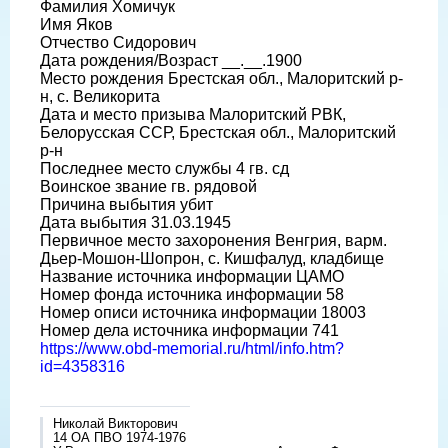
Фамилия Хомичук
Имя Яков
Отчество Сидорович
Дата рождения/Возраст __.__.1900
Место рождения Брестская обл., Малоритский р-
н, с. Великорита
Дата и место призыва Малоритский РВК,
Белорусская ССР, Брестская обл., Малоритский
р-н
Последнее место службы 4 гв. сд
Воинское звание гв. рядовой
Причина выбытия убит
Дата выбытия 31.03.1945
Первичное место захоронения Венгрия, варм.
Дьер-Мошон-Шопрон, с. Кишфалуд, кладбище
Название источника информации ЦАМО
Номер фонда источника информации 58
Номер описи источника информации 18003
Номер дела источника информации 741
https://www.obd-memorial.ru/html/info.htm?
id=4358316
Николай Викторович
14 ОА ПВО 1974-1976