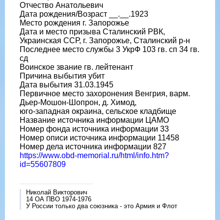
Отчество Анатольевич
Дата рождения/Возраст __.__.1923
Место рождения г. Запорожье
Дата и место призыва Сталинский РВК,
Украинская ССР, г. Запорожье, Сталинский р-н
Последнее место службы 3 УкрФ 103 гв. сп 34 гв.
сд
Воинское звание гв. лейтенант
Причина выбытия убит
Дата выбытия 31.03.1945
Первичное место захоронения Венгрия, варм.
Дьер-Мошон-Шопрон, д. Химод,
юго-западная окраина, сельское кладбище
Название источника информации ЦАМО
Номер фонда источника информации 33
Номер описи источника информации 11458
Номер дела источника информации 827
https://www.obd-memorial.ru/html/info.htm?
id=55607809
Николай Викторович
14 ОА ПВО 1974-1976
У России только два союзника - это Армия и Флот