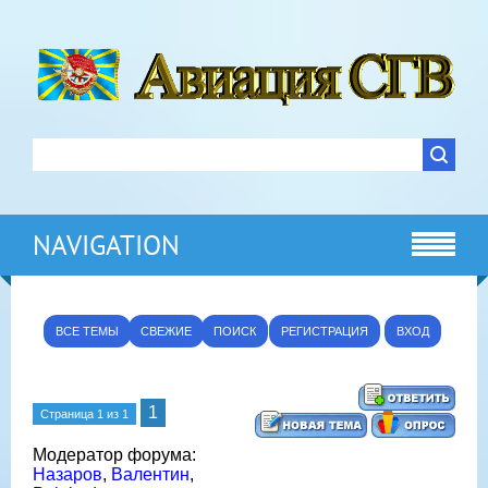
NAVIGATION
ВСЕ ТЕМЫ
СВЕЖИЕ
ПОИСК
РЕГИСТРАЦИЯ
ВХОД
1
Страница
1
из
1
Модератор форума:
Назаров
,
Валентин
,