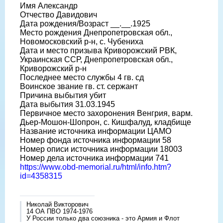
Имя Александр
Отчество Давидович
Дата рождения/Возраст __.__.1925
Место рождения Днепропетровская обл.,
Новомосковский р-н, с. Чубениха
Дата и место призыва Криворожский РВК,
Украинская ССР, Днепропетровская обл.,
Криворожский р-н
Последнее место службы 4 гв. сд
Воинское звание гв. ст. сержант
Причина выбытия убит
Дата выбытия 31.03.1945
Первичное место захоронения Венгрия, варм.
Дьер-Мошон-Шопрон, с. Кишфалуд, кладбище
Название источника информации ЦАМО
Номер фонда источника информации 58
Номер описи источника информации 18003
Номер дела источника информации 741
https://www.obd-memorial.ru/html/info.htm?
id=4358315
Николай Викторович
14 ОА ПВО 1974-1976
У России только два союзника - это Армия и Флот