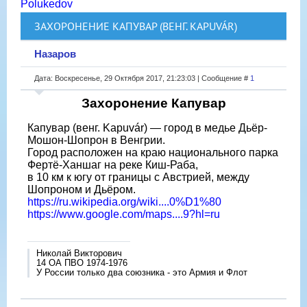
Polukedov
ЗАХОРОНЕНИЕ КАПУВАР (ВЕНГ. KAPUVÁR)
Назаров
Дата: Воскресенье, 29 Октября 2017, 21:23:03 | Сообщение #
1
Захоронение Капувар
Капувар (венг. Kapuvár) — город в медье Дьёр-
Мошон-Шопрон в Венгрии.
Город расположен на краю национального парка
Фертё-Ханшаг на реке Киш-Раба,
в 10 км к югу от границы с Австрией, между
Шопроном и Дьёром.
https://ru.wikipedia.org/wiki....0%D1%80
https://www.google.com/maps....9?hl=ru
Николай Викторович
14 ОА ПВО 1974-1976
У России только два союзника - это Армия и Флот