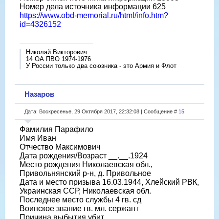
Номер дела источника информации 625
https://www.obd-memorial.ru/html/info.htm?
id=4326152
Николай Викторович
14 ОА ПВО 1974-1976
У России только два союзника - это Армия и Флот
Назаров
Дата: Воскресенье, 29 Октября 2017, 22:32:08 | Сообщение #
15
Фамилия Парафило
Имя Иван
Отчество Максимович
Дата рождения/Возраст __.__.1924
Место рождения Николаевская обл.,
Привольнянский р-н, д. Привольное
Дата и место призыва 16.03.1944, Хлейский РВК,
Украинская ССР, Николаевская обл.
Последнее место службы 4 гв. сд
Воинское звание гв. мл. сержант
Причина выбытия убит