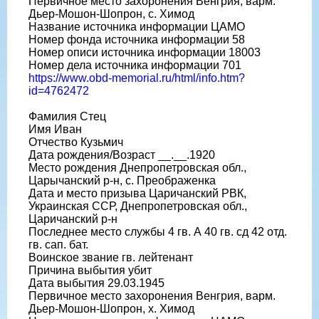
Первичное место захоронения Венгрия, варм.
Дьер-Мошон-Шопрон, с. Химод
Название источника информации ЦАМО
Номер фонда источника информации 58
Номер описи источника информации 18003
Номер дела источника информации 701
https://www.obd-memorial.ru/html/info.htm?
id=4762472
Фамилия Стец
Имя Иван
Отчество Кузьмич
Дата рождения/Возраст __.__.1920
Место рождения Днепропетровская обл.,
Царычанский р-н, с. Преображенка
Дата и место призыва Царичанский РВК,
Украинская ССР, Днепропетровская обл.,
Царичанский р-н
Последнее место службы 4 гв. А 40 гв. сд 42 отд.
гв. сап. бат.
Воинское звание гв. лейтенант
Причина выбытия убит
Дата выбытия 29.03.1945
Первичное место захоронения Венгрия, варм.
Дьер-Мошон-Шопрон, х. Химод