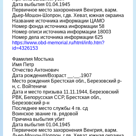
Дата выбытия 01.04.1945
Первичное место захоронения Венгрия, варм.
Дьер-Мошон-Шопрон, г.дв. Хеват, южная окраина
Название источника информации ЦАМО
Номер фонда источника информации 58
Номер описи источника информации 18003
Номер дела источника информации 625
https://www.obd-memorial.ru/html/info.htm?
id=4326153
Фамилия Мостыка
Имя Петр
Отчество Антонович
Дата рождения/Возраст __.__.1907
Место рождения Брестская обл., Березовский р-
н, с. Войтеничи
Дата и место призыва 11.11.1944, Березовский
РВК, Белорусская ССР, Брестская обл.,
Березовский р-н
Последнее место службы 4 гв. сд
Воинское звание гв. рядовой
Причина выбытия убит
Дата выбытия 01.04.1945
Первичное место захоронения Венгрия, варм.
Дьер-Мошон-Шопрон, г.дв. Хеват, южная окраина