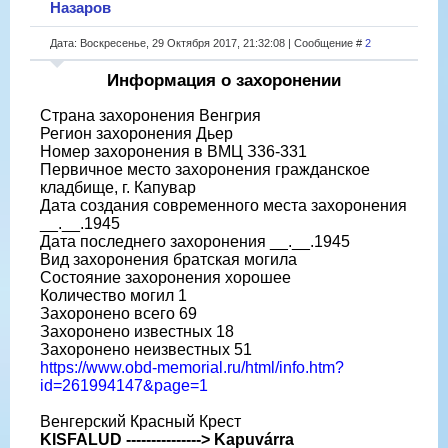
Назаров
Дата: Воскресенье, 29 Октября 2017, 21:32:08 | Сообщение #
2
Информация о захоронении
Страна захоронения Венгрия
Регион захоронения Дьер
Номер захоронения в ВМЦ З36-331
Первичное место захоронения гражданское
кладбище, г. Капувар
Дата создания современного места захоронения
__.__.1945
Дата последнего захоронения __.__.1945
Вид захоронения братская могила
Состояние захоронения хорошее
Количество могил 1
Захоронено всего 69
Захоронено известных 18
Захоронено неизвестных 51
https://www.obd-memorial.ru/html/info.htm?
id=261994147&page=1
Венгерский Красный Крест
KISFALUD ---------------> Kapuvárra