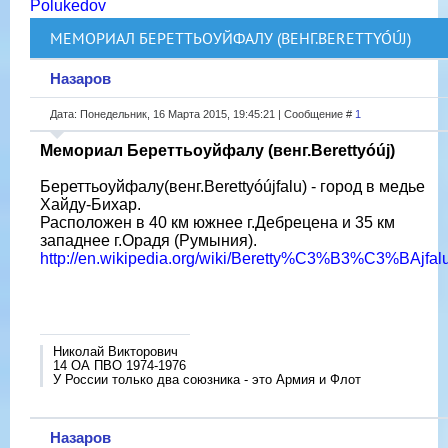
Polukedov
МЕМОРИАЛ БЕРЕТТЬОУЙФАЛУ (ВЕНГ.BERETTYÓÚJ)
Назаров
Дата: Понедельник, 16 Марта 2015, 19:45:21 | Сообщение #
1
Мемориал Береттьоуйфалу (венг.Berettyóúj)
Береттьоуйфалу(венг.Berettyóújfalu) - город в медье
Хайду-Бихар.
Расположен в 40 км южнее г.Дебрецена и 35 км
западнее г.Орадя (Румыния).
http://en.wikipedia.org/wiki/Beretty%C3%B3%C3%BAjfal
Николай Викторович
14 ОА ПВО 1974-1976
У России только два союзника - это Армия и Флот
Назаров