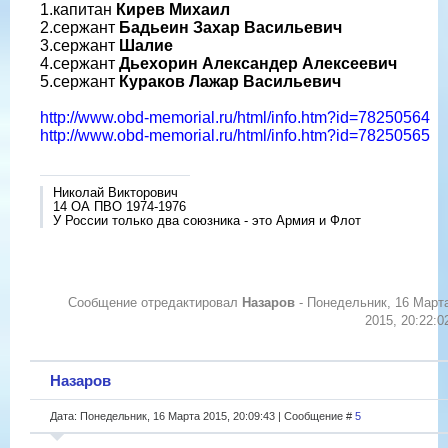
1.капитан
Кирев Михаил
2.сержант
Бадьеин Захар Васильевич
3.сержант
Шалие
4.сержант
Дьехорин Александер Алексеевич
5.сержант
Кураков Лажар Васильевич
http://www.obd-memorial.ru/html/info.htm?id=78250564
http://www.obd-memorial.ru/html/info.htm?id=78250565
Николай Викторович
14 ОА ПВО 1974-1976
У России только два союзника - это Армия и Флот
Сообщение отредактировал
Назаров
-
Понедельник, 16 Март
2015, 20:22:0
Назаров
Дата: Понедельник, 16 Марта 2015, 20:09:43 | Сообщение #
5