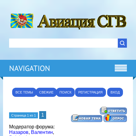
NAVIGATION
ВСЕ ТЕМЫ
СВЕЖИЕ
ПОИСК
РЕГИСТРАЦИЯ
ВХОД
1
Страница
1
из
1
Модератор форума:
Назаров
,
Валентин
,