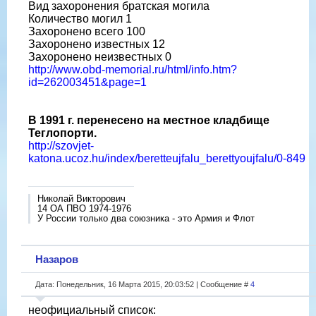
Вид захоронения братская могила
Количество могил 1
Захоронено всего 100
Захоронено известных 12
Захоронено неизвестных 0
http://www.obd-memorial.ru/html/info.htm?
id=262003451&page=1
В 1991 г. перенесено на местное кладбище
Теглопорти.
http://szovjet-
katona.ucoz.hu/index/beretteujfalu_berettyoujfalu/0-849
Николай Викторович
14 ОА ПВО 1974-1976
У России только два союзника - это Армия и Флот
Назаров
Дата: Понедельник, 16 Марта 2015, 20:03:52 | Сообщение #
4
неофициальный список: