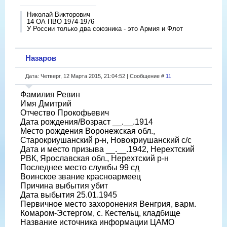
Николай Викторович
14 ОА ПВО 1974-1976
У России только два союзника - это Армия и Флот
Назаров
Дата: Четверг, 12 Марта 2015, 21:04:52 | Сообщение #
11
Фамилия Ревин
Имя Дмитрий
Отчество Прокофьевич
Дата рождения/Возраст __.__.1914
Место рождения Воронежская обл.,
Старокриушанский р-н, Новокриушанский с/с
Дата и место призыва __.__.1942, Нерехтский
РВК, Ярославская обл., Нерехтский р-н
Последнее место службы 99 сд
Воинское звание красноармеец
Причина выбытия убит
Дата выбытия 25.01.1945
Первичное место захоронения Венгрия, варм.
Комаром-Эстергом, с. Кестельц, кладбище
Название источника информации ЦАМО