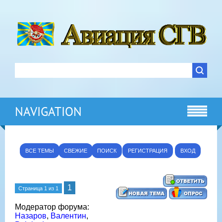
NAVIGATION
ВСЕ ТЕМЫ
СВЕЖИЕ
ПОИСК
РЕГИСТРАЦИЯ
ВХОД
1
Страница
1
из
1
Модератор форума:
Назаров
,
Валентин
,