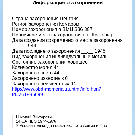
Информация о захоронении
Страна захоронения Венгрия
Регион захоронения Комаром
Номер захоронения в ВМЦ З36-397
Первичное место захоронения н.п. Кестельц
Дата создания современного места захоронения
__.__.1944
Дата последнего захоронения __.__.1945
Вид захоронения индивидуальные могилы
Состояние захоронения хорошее
Количество могил 44
Захоронено всего 44
Захоронено известных 0
Захоронено неизвестных 44
http://www.obd-memorial.ru/html/info.htm?
id=261995699
Николай Викторович
14 ОА ПВО 1974-1976
У России только два союзника - это Армия и Флот