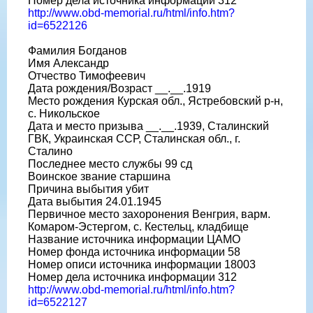
Номер дела источника информации 312
http://www.obd-memorial.ru/html/info.htm?
id=6522126
Фамилия Богданов
Имя Александр
Отчество Тимофеевич
Дата рождения/Возраст __.__.1919
Место рождения Курская обл., Ястребовский р-н,
с. Никольское
Дата и место призыва __.__.1939, Сталинский
ГВК, Украинская ССР, Сталинская обл., г.
Сталино
Последнее место службы 99 сд
Воинское звание старшина
Причина выбытия убит
Дата выбытия 24.01.1945
Первичное место захоронения Венгрия, варм.
Комаром-Эстергом, с. Кестельц, кладбище
Название источника информации ЦАМО
Номер фонда источника информации 58
Номер описи источника информации 18003
Номер дела источника информации 312
http://www.obd-memorial.ru/html/info.htm?
id=6522127