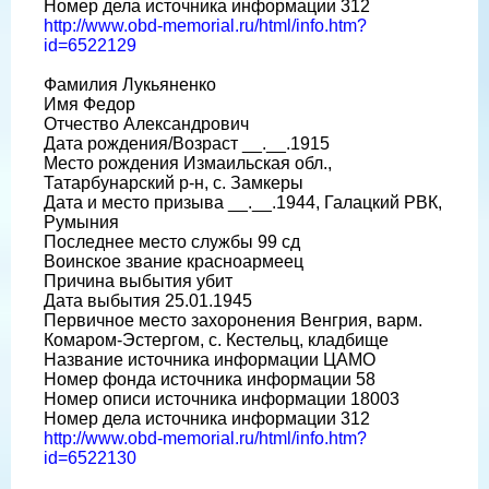
Номер дела источника информации 312
http://www.obd-memorial.ru/html/info.htm?
id=6522129
Фамилия Лукьяненко
Имя Федор
Отчество Александрович
Дата рождения/Возраст __.__.1915
Место рождения Измаильская обл.,
Татарбунарский р-н, с. Замкеры
Дата и место призыва __.__.1944, Галацкий РВК,
Румыния
Последнее место службы 99 сд
Воинское звание красноармеец
Причина выбытия убит
Дата выбытия 25.01.1945
Первичное место захоронения Венгрия, варм.
Комаром-Эстергом, с. Кестельц, кладбище
Название источника информации ЦАМО
Номер фонда источника информации 58
Номер описи источника информации 18003
Номер дела источника информации 312
http://www.obd-memorial.ru/html/info.htm?
id=6522130