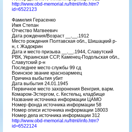
http://www.obd-memorial.ru/html/info.htm?
id=6522123
Фамилия Герасенко
Имя Степан
Отчество Матвеевич
Дата рождения/Возраст __.__.1912
Место рождения Полтавская обл., Шишацкий р-
н, г. Жадокрин
Дата и место призыва __.__.1944, Славутский
РВК, Украинская ССР, Каменец-Подольская обл.,
Славутский р-н
Последнее место службы 99 сд
Воинское звание красноармеец
Причина выбытия убит
Дата выбытия 24.01.1945
Первичное место захоронения Венгрия, варм.
Комаром-Эстергом, с. Кестельц, кладбище
Название источника информации ЦАМО
Номер фонда источника информации 58
Номер описи источника информации 18003
Номер дела источника информации 312
http://www.obd-memorial.ru/html/info.htm?
id=6522124