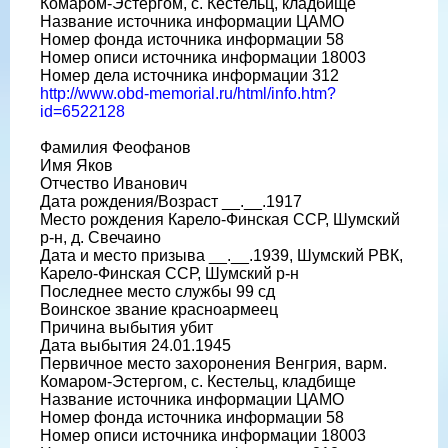
Комаром-Эстергом, с. Кестельц, кладбище
Название источника информации ЦАМО
Номер фонда источника информации 58
Номер описи источника информации 18003
Номер дела источника информации 312
http://www.obd-memorial.ru/html/info.htm?
id=6522128
Фамилия Феофанов
Имя Яков
Отчество Иванович
Дата рождения/Возраст __.__.1917
Место рождения Карело-Финская ССР, Шумский
р-н, д. Свечаино
Дата и место призыва __.__.1939, Шумский РВК,
Карело-Финская ССР, Шумский р-н
Последнее место службы 99 сд
Воинское звание красноармеец
Причина выбытия убит
Дата выбытия 24.01.1945
Первичное место захоронения Венгрия, варм.
Комаром-Эстергом, с. Кестельц, кладбище
Название источника информации ЦАМО
Номер фонда источника информации 58
Номер описи источника информации 18003