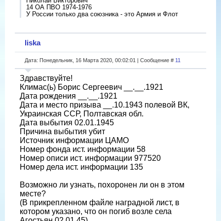
Николай Викторович
14 ОА ПВО 1974-1976
У России только два союзника - это Армия и Флот
liska
Дата: Понедельник, 16 Марта 2020, 00:02:01 | Сообщение #
11
Здравствуйте!
Климас(ь) Борис Сергеевич __.__.1921
Дата рождения __.__.1921
Дата и место призыва __.10.1943 полевой ВК,
Украинская ССР, Полтавская обл.
Дата выбытия 02.01.1945
Причина выбытия убит
Источник информации ЦАМО
Номер фонда ист. информации 58
Номер описи ист. информации 977520
Номер дела ист. информации 135
Возможно ли узнать, похоронен ли он в этом
месте?
(В прикрепленном файле наградной лист, в
котором указано, что он погиб возле села
Агостьян 02.01.45)