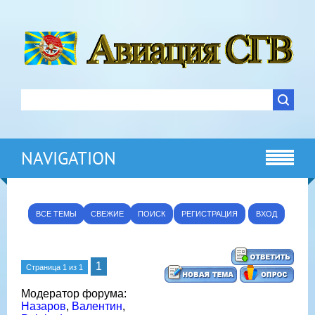
NAVIGATION
ВСЕ ТЕМЫ
СВЕЖИЕ
ПОИСК
РЕГИСТРАЦИЯ
ВХОД
1
Страница
1
из
1
Модератор форума:
Назаров
,
Валентин
,