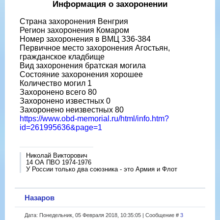
Информация о захоронении
Страна захоронения Венгрия
Регион захоронения Комаром
Номер захоронения в ВМЦ З36-384
Первичное место захоронения Агостьян,
гражданское кладбище
Вид захоронения братская могила
Состояние захоронения хорошее
Количество могил 1
Захоронено всего 80
Захоронено известных 0
Захоронено неизвестных 80
https://www.obd-memorial.ru/html/info.htm?
id=261995636&page=1
Николай Викторович
14 ОА ПВО 1974-1976
У России только два союзника - это Армия и Флот
Назаров
Дата: Понедельник, 05 Февраля 2018, 10:35:05 | Сообщение #
3