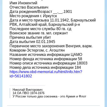
Имя Инокентий
Отчество Васильевич
Дата рождения/Возраст __.__.1901
Место рождения г. Иркутск
Дата и место призыва 11.01.1942, Барнаульский
РВК, Алтайский край, Барнаульский р-н
Последнее место службы 80 гв. сд
Воинское звание гв. мл. сержант
Причина выбытия убит
Дата выбытия 02.01.1945
Первичное место захоронения Венгрия, варм.
Комаром-Эстергом, с. Агоштян
Название источника информации ЦАМО
Номер фонда источника информации 58
Номер описи источника информации 18003
Номер дела источника информации 184
https://www.obd-memorial.ru/html/info.htm?
id=56141802
Николай Викторович
14 ОА ПВО 1974-1976
У России только два союзника - это Армия и Флот