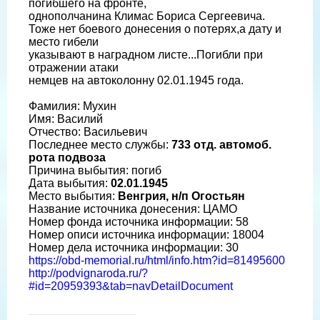
погибшего на фронте,
однополчанина Климас Бориса Сергеевича.
Тоже нет боевого донесения о потерях,а дату и
место гибели
указывают в наградном листе...Погибли при
отражении атаки
немцев на автоколонну 02.01.1945 года.
Фамилия: Мухин
Имя: Василий
Отчество: Васильевич
Последнее место службы:
733 отд. автомоб.
рота подвоза
Причина выбытия: погиб
Дата выбытия:
02.01.1945
Место выбытия:
Венгрия, н/п Огостьян
Название источника донесения: ЦАМО
Номер фонда источника информации: 58
Номер описи источника информации: 18004
Номер дела источника информации: 30
https://obd-memorial.ru/html/info.htm?id=81495600
http://podvignaroda.ru/?
#id=20959393&tab=navDetailDocument