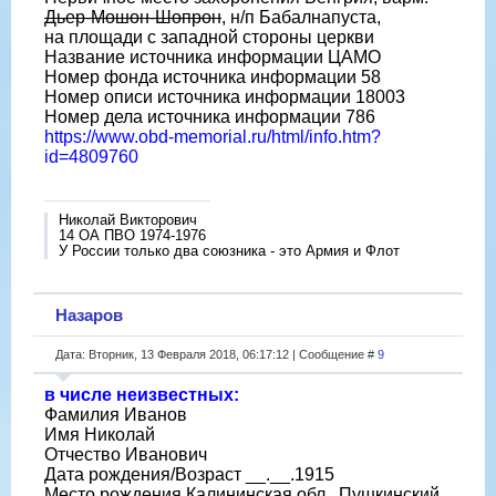
Дьер-Мошон-Шопрон
, н/п Бабалнапуста,
на площади с западной стороны церкви
Название источника информации ЦАМО
Номер фонда источника информации 58
Номер описи источника информации 18003
Номер дела источника информации 786
https://www.obd-memorial.ru/html/info.htm?
id=4809760
Николай Викторович
14 ОА ПВО 1974-1976
У России только два союзника - это Армия и Флот
Назаров
Дата: Вторник, 13 Февраля 2018, 06:17:12 | Сообщение #
9
в числе неизвестных:
Фамилия Иванов
Имя Николай
Отчество Иванович
Дата рождения/Возраст __.__.1915
Место рождения Калининская обл., Пушкинский