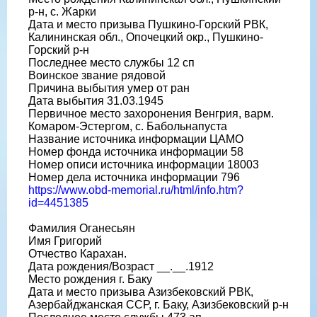
р-н, с. Жарки
Дата и место призыва Пушкино-Горский РВК,
Калининская обл., Опочецкий окр., Пушкино-
Горский р-н
Последнее место службы 12 сп
Воинское звание рядовой
Причина выбытия умер от ран
Дата выбытия 31.03.1945
Первичное место захоронения Венгрия, варм.
Комаром-Эстергом, с. Бабольнапуста
Название источника информации ЦАМО
Номер фонда источника информации 58
Номер описи источника информации 18003
Номер дела источника информации 796
https://www.obd-memorial.ru/html/info.htm?
id=4451385
Фамилия Оганесьян
Имя Григорий
Отчество Карахан.
Дата рождения/Возраст __.__.1912
Место рождения г. Баку
Дата и место призыва Азизбековский РВК,
Азербайджанская ССР, г. Баку, Азизбековский р-н