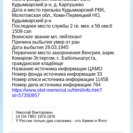
Кудымкарский р-н, д. Карпушево
Дата и место призыва Кудымкарский РВК,
Молотовская обл., Коми-Пермяцкий НО,
Кудымкарский р-н
Последнее место службы 2 гв. мех. к 56 омсб
1509 сап
Воинское звание мл. лейтенант
Причина выбытия умер от ран
Дата выбытия 29.03.1945
Первичное место захоронения Венгрия, варм.
Комаром-Эстергом, с. Бабольнапуста,
гражданское кладбище
Название источника информации ЦАМО
Номер фонда источника информации 33
Номер описи источника информации 11458
Номер дела источника информации 764
https://www.obd-memorial.ru/html/info.htm?
id=57350957
Николай Викторович
14 ОА ПВО 1974-1976
У России только два союзника - это Армия и Флот