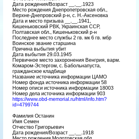
Дата рождения/Возраст __.__.1923
Место рождения Днепропетровская обл.,
Верхне-Днепровский р-н, с. Н.-Аксеновка
Дата и место призыва __.__.1941,
Кишеньковский РВК, Украинская ССР,
Полтавская обл., Кишеньковский р-н
Последнее место службы 2 гв. мк 6 гв. мбр
Воинское звание старшина
Причина выбытия убит
Дата выбытия 29.03.1945
Первичное место захоронения Венгрия, варм.
Комаром-Эстергом, с. Бабольнапуста,
гражданское кладбище
Название источника информации ЦАМО
Номер фонда источника информации 58
Номер описи источника информации 18003
Номер дела источника информации 903
https://www.obd-memorial.ru/html/info.htm?
id=4799744
Фамилия Останин
Имя Семен
Отчество Григорьевич
Дата рождения/Возраст __.__.1918
Место рождения Молотовская обл.,