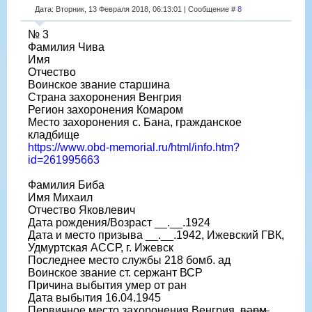
Дата: Вторник, 13 Февраля 2018, 06:13:01 | Сообщение #
8
№ 3
Фамилия Чива
Имя
Отчество
Воинское звание старшина
Страна захоронения Венгрия
Регион захоронения Комаром
Место захоронения с. Бана, гражданское
кладбище
https://www.obd-memorial.ru/html/info.htm?
id=261995663
Фамилия Биба
Имя Михаил
Отчество Яковлевич
Дата рождения/Возраст __.__.1924
Дата и место призыва __.__.1942, Ижевский ГВК,
Удмуртская АССР, г. Ижевск
Последнее место службы 218 бомб. ад
Воинское звание ст. сержант ВСР
Причина выбытия умер от ран
Дата выбытия 16.04.1945
Первичное место захоронения Венгрия,
варм.