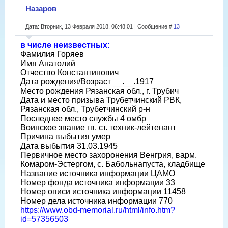
Назаров
Дата: Вторник, 13 Февраля 2018, 06:48:01 | Сообщение #
13
в числе неизвестных:
Фамилия Горяев
Имя Анатолий
Отчество Константинович
Дата рождения/Возраст __.__.1917
Место рождения Рязанская обл., г. Трубич
Дата и место призыва Трубетчинский РВК,
Рязанская обл., Трубетчинский р-н
Последнее место службы 4 омбр
Воинское звание гв. ст. техник-лейтенант
Причина выбытия умер
Дата выбытия 31.03.1945
Первичное место захоронения Венгрия, варм.
Комаром-Эстергом, с. Бабольнапуста, кладбище
Название источника информации ЦАМО
Номер фонда источника информации 33
Номер описи источника информации 11458
Номер дела источника информации 770
https://www.obd-memorial.ru/html/info.htm?
id=57356503