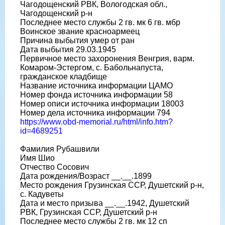
Чагодощенский РВК, Вологодская обл.,
Чагодощенский р-н
Последнее место службы 2 гв. мк 6 гв. мбр
Воинское звание красноармеец
Причина выбытия умер от ран
Дата выбытия 29.03.1945
Первичное место захоронения Венгрия, варм.
Комаром-Эстергом, с. Бабольнапуста,
гражданское кладбище
Название источника информации ЦАМО
Номер фонда источника информации 58
Номер описи источника информации 18003
Номер дела источника информации 794
https://www.obd-memorial.ru/html/info.htm?
id=4689251
Фамилия Рубашвили
Имя Шио
Отчество Сосович
Дата рождения/Возраст __.__.1899
Место рождения Грузинская ССР, Душетский р-н,
с. Кадуветы
Дата и место призыва __.__.1942, Душетский
РВК, Грузинская ССР, Душетский р-н
Последнее место службы 2 гв. мк 12 сп