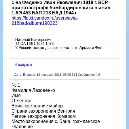
с-на Феденко Иван Яковлевич 1918 г. ВСР -
при катастрофе бомбардировщика выжил...
1 АЭ 453 БАП 218 БАД 1944 г.
https://fotki.yandex.ru/users/avia-
218bad/album/198223
Николай Викторович
14 ОА ПВО 1974-1976
У России только два союзника - это Армия и Флот
Назаров
Дата: Вторник, 13 Февраля 2018, 06:06:31 | Сообщение #
6
№ 1
Фамилия Лазовенко
Имя
Отчество
Воинское звание майор
Страна захоронения Венгрия
Регион захоронения Комаром
Место захоронения с. Бана, гражданское
кладбище