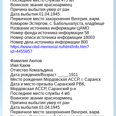
Последнее место службы 473 ап
Воинское звание красноармеец
Причина выбытия умер от ран
Дата выбытия 01.04.1945
Первичное место захоронения Венгрия, варм.
Комаром-Эстергом, с. Бабольнапуста, кладбище
Название источника информации ЦАМО
Номер фонда источника информации 58
Номер описи источника информации 18003
Номер дела источника информации 800
https://www.obd-memorial.ru/html/info.htm?
id=4455957
Фамилия Аюпов
Имя Каюм
Отчество Комальдина
Дата рождения/Возраст __.__.1911
Место рождения Мордовская АССР, г. Саранск
Дата и место призыва Саранский РВК,
Мордовская АССР, Саранский р-н
Последнее место службы 4 мб
Воинское звание красноармеец
Причина выбытия умер от ран
Дата выбытия 01.04.1945
Первичное место захоронения Венгрия, варм.