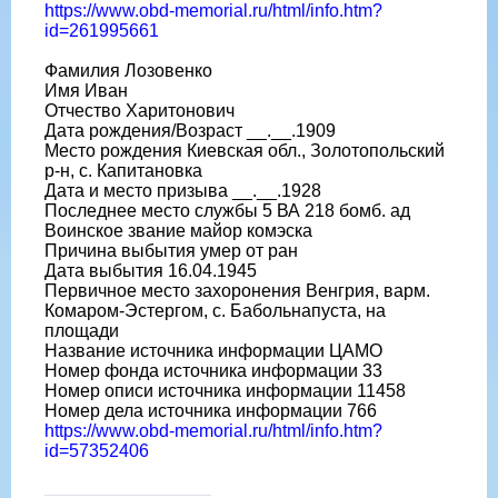
https://www.obd-memorial.ru/html/info.htm?
id=261995661
Фамилия Лозовенко
Имя Иван
Отчество Харитонович
Дата рождения/Возраст __.__.1909
Место рождения Киевская обл., Золотопольский
р-н, с. Капитановка
Дата и место призыва __.__.1928
Последнее место службы 5 ВА 218 бомб. ад
Воинское звание майор комэска
Причина выбытия умер от ран
Дата выбытия 16.04.1945
Первичное место захоронения Венгрия, варм.
Комаром-Эстергом, с. Бабольнапуста, на
площади
Название источника информации ЦАМО
Номер фонда источника информации 33
Номер описи источника информации 11458
Номер дела источника информации 766
https://www.obd-memorial.ru/html/info.htm?
id=57352406