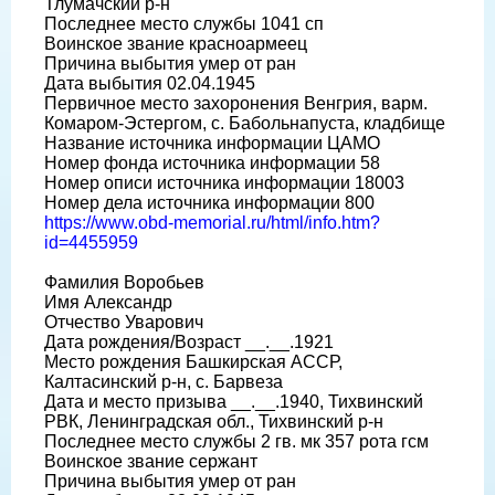
Тлумачский р-н
Последнее место службы 1041 сп
Воинское звание красноармеец
Причина выбытия умер от ран
Дата выбытия 02.04.1945
Первичное место захоронения Венгрия, варм.
Комаром-Эстергом, с. Бабольнапуста, кладбище
Название источника информации ЦАМО
Номер фонда источника информации 58
Номер описи источника информации 18003
Номер дела источника информации 800
https://www.obd-memorial.ru/html/info.htm?
id=4455959
Фамилия Воробьев
Имя Александр
Отчество Уварович
Дата рождения/Возраст __.__.1921
Место рождения Башкирская АССР,
Калтасинский р-н, с. Барвеза
Дата и место призыва __.__.1940, Тихвинский
РВК, Ленинградская обл., Тихвинский р-н
Последнее место службы 2 гв. мк 357 рота гсм
Воинское звание сержант
Причина выбытия умер от ран