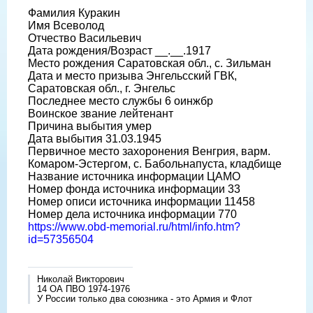
Фамилия Куракин
Имя Всеволод
Отчество Васильевич
Дата рождения/Возраст __.__.1917
Место рождения Саратовская обл., с. Зильман
Дата и место призыва Энгельсский ГВК,
Саратовская обл., г. Энгельс
Последнее место службы 6 оинжбр
Воинское звание лейтенант
Причина выбытия умер
Дата выбытия 31.03.1945
Первичное место захоронения Венгрия, варм.
Комаром-Эстергом, с. Бабольнапуста, кладбище
Название источника информации ЦАМО
Номер фонда источника информации 33
Номер описи источника информации 11458
Номер дела источника информации 770
https://www.obd-memorial.ru/html/info.htm?
id=57356504
Николай Викторович
14 ОА ПВО 1974-1976
У России только два союзника - это Армия и Флот