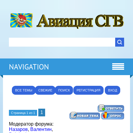
NAVIGATION
ВСЕ ТЕМЫ
СВЕЖИЕ
ПОИСК
РЕГИСТРАЦИЯ
ВХОД
1
Страница
1
из
1
Модератор форума:
Назаров
,
Валентин
,