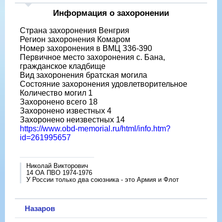
Информация о захоронении
Страна захоронения Венгрия
Регион захоронения Комаром
Номер захоронения в ВМЦ З36-390
Первичное место захоронения с. Бана,
гражданское кладбище
Вид захоронения братская могила
Состояние захоронения удовлетворительное
Количество могил 1
Захоронено всего 18
Захоронено известных 4
Захоронено неизвестных 14
https://www.obd-memorial.ru/html/info.htm?
id=261995657
Николай Викторович
14 ОА ПВО 1974-1976
У России только два союзника - это Армия и Флот
Назаров