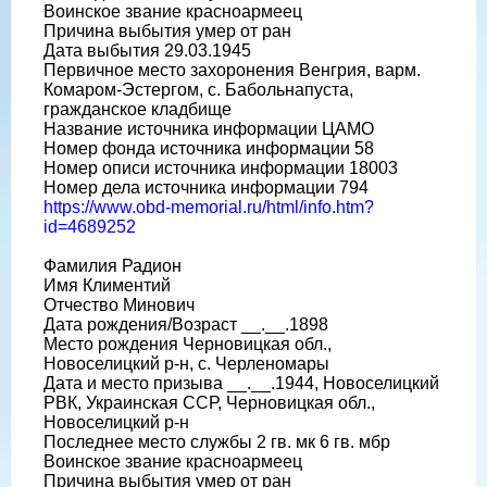
Воинское звание красноармеец
Причина выбытия умер от ран
Дата выбытия 29.03.1945
Первичное место захоронения Венгрия, варм.
Комаром-Эстергом, с. Бабольнапуста,
гражданское кладбище
Название источника информации ЦАМО
Номер фонда источника информации 58
Номер описи источника информации 18003
Номер дела источника информации 794
https://www.obd-memorial.ru/html/info.htm?
id=4689252
Фамилия Радион
Имя Климентий
Отчество Минович
Дата рождения/Возраст __.__.1898
Место рождения Черновицкая обл.,
Новоселицкий р-н, с. Черленомары
Дата и место призыва __.__.1944, Новоселицкий
РВК, Украинская ССР, Черновицкая обл.,
Новоселицкий р-н
Последнее место службы 2 гв. мк 6 гв. мбр
Воинское звание красноармеец
Причина выбытия умер от ран