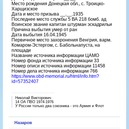
Место рождения Донецкая обл., с. Троицко-
Харщизское
Дата и место призыва __.__.1935
Последнее место службы 5 ВА 218 бомб. ад
Воинское звание капитан штурман эскадрильи
Причина выбытия умер от ран
Дата выбытия 16.04.1945
Первичное место захоронения Венгрия, варм.
Комаром-Эстергом, с. Бабольнапуста, на
площади
Название источника информации ЦАМО
Номер фонда источника информации 33
Номер описи источника информации 11458
Номер дела источника информации 766
https://www.obd-memorial.ru/html/info.htm?
id=57352407
Николай Викторович
14 ОА ПВО 1974-1976
У России только два союзника - это Армия и Флот
Назаров