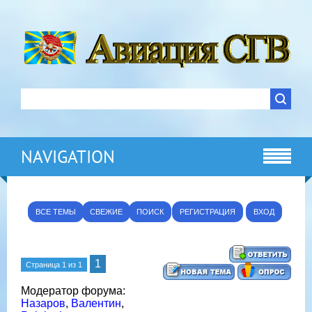
NAVIGATION
ВСЕ ТЕМЫ
СВЕЖИЕ
ПОИСК
РЕГИСТРАЦИЯ
ВХОД
1
Страница
1
из
1
Модератор форума:
Назаров
,
Валентин
,