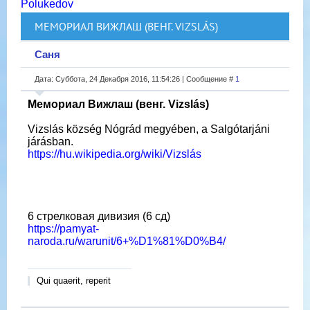
Polukedov
МЕМОРИАЛ ВИЖЛАШ (ВЕНГ. VIZSLÁS)
Саня
Дата: Суббота, 24 Декабря 2016, 11:54:26 | Сообщение #
1
Мемориал Вижлаш (венг. Vizslás)
Vizslás község Nógrád megyében, a Salgótarjáni
járásban.
https://hu.wikipedia.org/wiki/Vizslás
6 стрелковая дивизия (6 сд)
https://pamyat-
naroda.ru/warunit/6+%D1%81%D0%B4/
Qui quaerit, reperit