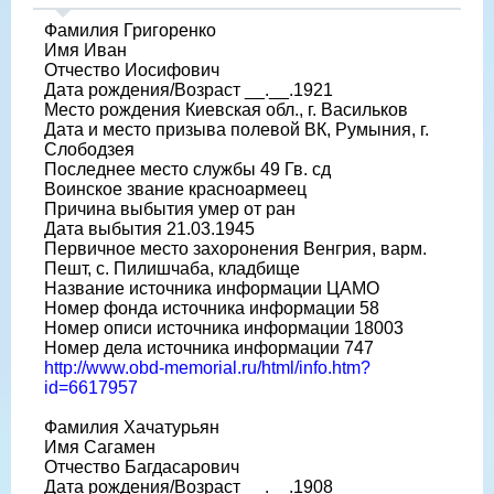
Фамилия Григоренко
Имя Иван
Отчество Иосифович
Дата рождения/Возраст __.__.1921
Место рождения Киевская обл., г. Васильков
Дата и место призыва полевой ВК, Румыния, г.
Слободзея
Последнее место службы 49 Гв. сд
Воинское звание красноармеец
Причина выбытия умер от ран
Дата выбытия 21.03.1945
Первичное место захоронения Венгрия, варм.
Пешт, с. Пилишчаба, кладбище
Название источника информации ЦАМО
Номер фонда источника информации 58
Номер описи источника информации 18003
Номер дела источника информации 747
http://www.obd-memorial.ru/html/info.htm?
id=6617957
Фамилия Хачатурьян
Имя Сагамен
Отчество Багдасарович
Дата рождения/Возраст __.__.1908