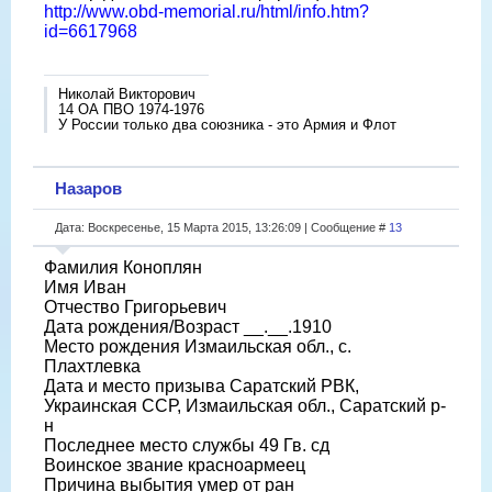
http://www.obd-memorial.ru/html/info.htm?
id=6617968
Николай Викторович
14 ОА ПВО 1974-1976
У России только два союзника - это Армия и Флот
Назаров
Дата: Воскресенье, 15 Марта 2015, 13:26:09 | Сообщение #
13
Фамилия Коноплян
Имя Иван
Отчество Григорьевич
Дата рождения/Возраст __.__.1910
Место рождения Измаильская обл., с.
Плахтлевка
Дата и место призыва Саратский РВК,
Украинская ССР, Измаильская обл., Саратский р-
н
Последнее место службы 49 Гв. сд
Воинское звание красноармеец
Причина выбытия умер от ран