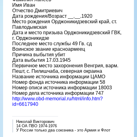
Имя Иван
Отчество Дмитриевич
Дата рождения/Возраст __.__.1920
Место рождения Орджоникидзевский край, ст.
Павлодымская
Дата и место призыва Орджоникидзевский ГВК,
г. Орджоникидзе
Последнее место службы 49 Гв. сд
Воинское звание красноармеец
Причина выбытия убит
Дата выбытия 17.03.1945
Первичное место захоронения Венгрия, варм.
Пешт, с. Пилишчаба, северная окраина
Название источника информации ЦАМО
Номер фонда источника информации 58
Номер описи источника информации 18003
Номер дела источника информации 747
http://www.obd-memorial.ru/html/info.htm?
id=6617940
Николай Викторович
14 ОА ПВО 1974-1976
У России только два союзника - это Армия и Флот