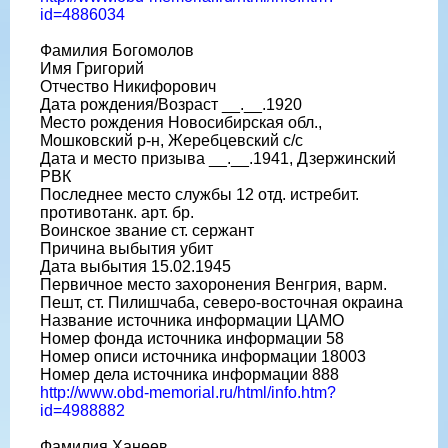
id=4886034
Фамилия Богомолов
Имя Григорий
Отчество Никифорович
Дата рождения/Возраст __.__.1920
Место рождения Новосибирская обл.,
Мошковский р-н, Жеребцевский с/с
Дата и место призыва __.__.1941, Дзержинский
РВК
Последнее место службы 12 отд. истребит.
противотанк. арт. бр.
Воинское звание ст. сержант
Причина выбытия убит
Дата выбытия 15.02.1945
Первичное место захоронения Венгрия, варм.
Пешт, ст. Пилишчаба, северо-восточная окраина
Название источника информации ЦАМО
Номер фонда источника информации 58
Номер описи источника информации 18003
Номер дела источника информации 888
http://www.obd-memorial.ru/html/info.htm?
id=4988882
Фамилия Ханеев