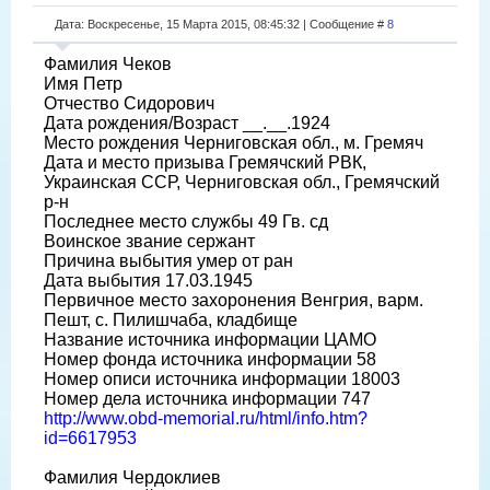
Дата: Воскресенье, 15 Марта 2015, 08:45:32 | Сообщение #
8
Фамилия Чеков
Имя Петр
Отчество Сидорович
Дата рождения/Возраст __.__.1924
Место рождения Черниговская обл., м. Гремяч
Дата и место призыва Гремячский РВК,
Украинская ССР, Черниговская обл., Гремячский
р-н
Последнее место службы 49 Гв. сд
Воинское звание сержант
Причина выбытия умер от ран
Дата выбытия 17.03.1945
Первичное место захоронения Венгрия, варм.
Пешт, с. Пилишчаба, кладбище
Название источника информации ЦАМО
Номер фонда источника информации 58
Номер описи источника информации 18003
Номер дела источника информации 747
http://www.obd-memorial.ru/html/info.htm?
id=6617953
Фамилия Чердоклиев