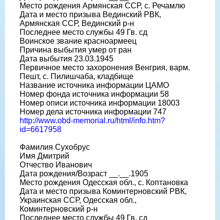
Место рождения Армянская ССР, с. Речамлю
Дата и место призыва Вединский РВК,
Армянская ССР, Вединский р-н
Последнее место службы 49 Гв. сд
Воинское звание красноармеец
Причина выбытия умер от ран
Дата выбытия 23.03.1945
Первичное место захоронения Венгрия, варм.
Пешт, с. Пилишчаба, кладбище
Название источника информации ЦАМО
Номер фонда источника информации 58
Номер описи источника информации 18003
Номер дела источника информации 747
http://www.obd-memorial.ru/html/info.htm?
id=6617958
Фамилия Сухобрус
Имя Дмитрий
Отчество Иванович
Дата рождения/Возраст __.__.1905
Место рождения Одесская обл., с. Коптановка
Дата и место призыва Коминтерновский РВК,
Украинская ССР, Одесская обл.,
Коминтерновский р-н
Последнее место службы 49 Гв. сд