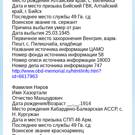
Место рождения Алтайский край, с. Билениха
Дата и место призыва Бийский ГВК, Алтайский
край, г. Бийск
Последнее место службы 49 Гв. сд
Воинское звание гв. сержант
Причина выбытия умер от ран
Дата выбытия 25.03.1945
Первичное место захоронения Венгрия, варм.
Пешт, с. Пилишчаба, кладбище
Название источника информации ЦАМО
Номер фонда источника информации 58
Номер описи источника информации 18003
Номер дела источника информации 747
http://www.obd-memorial.ru/html/info.htm?
id=6617963
Фамилия Ниров
Имя Хазортали
Отчество Махшудович
Дата рождения/Возраст __.__.1914
Место рождения Кабардино-Балкарская АССР, с.
Н. Кургужан
Дата и место призыва СПП 46 Арм.
Последнее место службы 49 Гв. сд
Воинское звание красноармеец