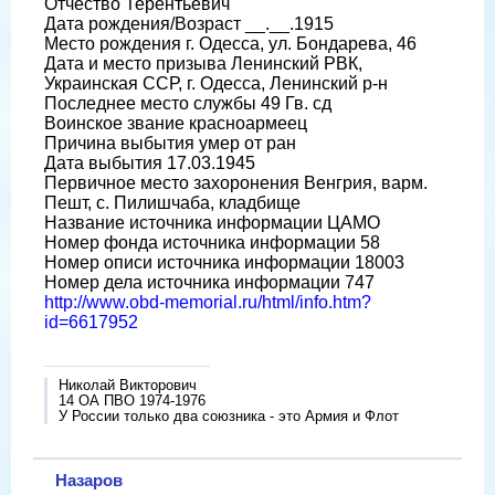
Отчество Терентьевич
Дата рождения/Возраст __.__.1915
Место рождения г. Одесса, ул. Бондарева, 46
Дата и место призыва Ленинский РВК,
Украинская ССР, г. Одесса, Ленинский р-н
Последнее место службы 49 Гв. сд
Воинское звание красноармеец
Причина выбытия умер от ран
Дата выбытия 17.03.1945
Первичное место захоронения Венгрия, варм.
Пешт, с. Пилишчаба, кладбище
Название источника информации ЦАМО
Номер фонда источника информации 58
Номер описи источника информации 18003
Номер дела источника информации 747
http://www.obd-memorial.ru/html/info.htm?
id=6617952
Николай Викторович
14 ОА ПВО 1974-1976
У России только два союзника - это Армия и Флот
Назаров