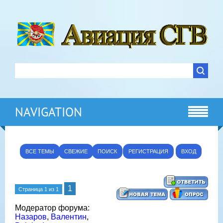
NAVIGATION
ВСЕ ТЕМЫ
СВЕЖИЕ
ПОИСК
РЕГИСТРАЦИЯ
ВХОД
1
Страница
1
из
1
Модератор форума:
Назаров
,
Валентин
,