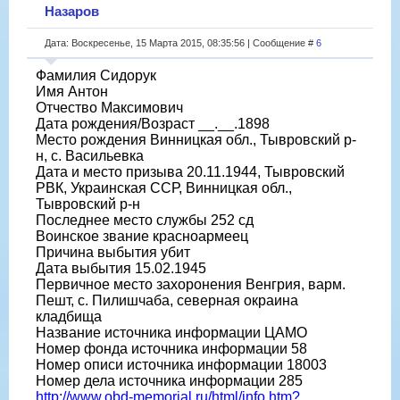
Назаров
Дата: Воскресенье, 15 Марта 2015, 08:35:56 | Сообщение #
6
Фамилия Сидорук
Имя Антон
Отчество Максимович
Дата рождения/Возраст __.__.1898
Место рождения Винницкая обл., Тывровский р-
н, с. Васильевка
Дата и место призыва 20.11.1944, Тывровский
РВК, Украинская ССР, Винницкая обл.,
Тывровский р-н
Последнее место службы 252 сд
Воинское звание красноармеец
Причина выбытия убит
Дата выбытия 15.02.1945
Первичное место захоронения Венгрия, варм.
Пешт, с. Пилишчаба, северная окраина
кладбища
Название источника информации ЦАМО
Номер фонда источника информации 58
Номер описи источника информации 18003
Номер дела источника информации 285
http://www.obd-memorial.ru/html/info.htm?