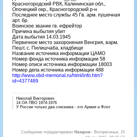
Красногородский РВК, Калининская обл.,
Опочецкий окр., Красногородский р-н
Последнее место службы 45 Гв. арм. пушечная
арт. бр.
Воинское звание гв. ефрейтор
Причина выбытия убит
Дата выбытия 14.03.1945
Первичное место захоронения Венгрия, варм.
Пешт, с. Пилишчаба, кладбище
Название источника информации ЦАМО
Номер фонда источника информации 58
Номер описи источника информации 18003
Номер дела источника информации 488
http://www.obd-memorial.ru/html/info.htm?
id=4377489
Николай Викторович
14 ОА ПВО 1974-1976
У России только два союзника - это Армия и Флот
Сообщение отредактировал
Назаров
-
Воскресенье, 15