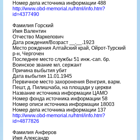
Номер дела источника информации 488
http://www.obd-memorial.ru/html/info.htm?
id=4377490
Фамилия Горский
Имя Валентин
Отчество Маркелович
Дата рождения/Возраст __.__.1923
Место рождения Алтайский край, Ойрот-Турский
р-н, Чергочен
Последнее место службы 51 инж.-сап. бр.
Воинское звание мл. сержант
Причина выбытия убит
Дата выбытия 11.01.1945
Первичное место захоронения Венгрия, варм.
Пешт, д. Пилишчаба, на площади у церкви
Название источника информации ЦАМО
Номер фонда источника информации 58
Номер описи источника информации 18003
Номер дела источника информации 137
http://www.obd-memorial.ru/html/info.htm?
id=4877826
Фамилия Анферов
Имя Александр