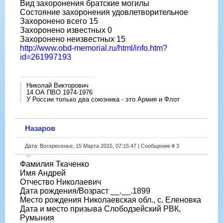
Вид захоронения братские могилы
Состояние захоронения удовлетворительное
Захоронено всего 15
Захоронено известных 0
Захоронено неизвестных 15
http://www.obd-memorial.ru/html/info.htm?
id=261997193
Николай Викторович
14 ОА ПВО 1974-1976
У России только два союзника - это Армия и Флот
Назаров
Дата: Воскресенье, 15 Марта 2015, 07:15:47 | Сообщение #
3
Фамилия Ткаченко
Имя Андрей
Отчество Николаевич
Дата рождения/Возраст __.__.1899
Место рождения Николаевская обл., с. Еленовка
Дата и место призыва Слободзейский РВК,
Румыния