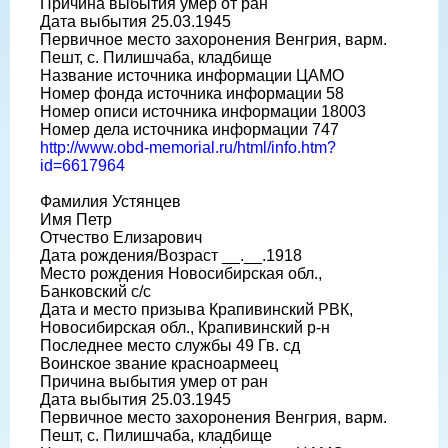
Причина выбытия умер от ран
Дата выбытия 25.03.1945
Первичное место захоронения Венгрия, варм.
Пешт, с. Пилишчаба, кладбище
Название источника информации ЦАМО
Номер фонда источника информации 58
Номер описи источника информации 18003
Номер дела источника информации 747
http://www.obd-memorial.ru/html/info.htm?
id=6617964
Фамилия Устянцев
Имя Петр
Отчество Елизарович
Дата рождения/Возраст __.__.1918
Место рождения Новосибирская обл.,
Банковский с/с
Дата и место призыва Крапивинский РВК,
Новосибирская обл., Крапивинский р-н
Последнее место службы 49 Гв. сд
Воинское звание красноармеец
Причина выбытия умер от ран
Дата выбытия 25.03.1945
Первичное место захоронения Венгрия, варм.
Пешт, с. Пилишчаба, кладбище