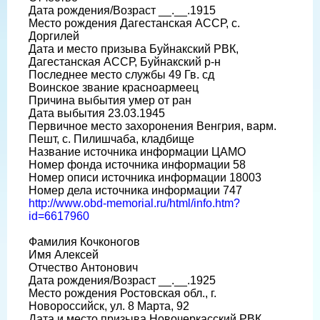
Дата рождения/Возраст __.__.1915
Место рождения Дагестанская АССР, с.
Доргилей
Дата и место призыва Буйнакский РВК,
Дагестанская АССР, Буйнакский р-н
Последнее место службы 49 Гв. сд
Воинское звание красноармеец
Причина выбытия умер от ран
Дата выбытия 23.03.1945
Первичное место захоронения Венгрия, варм.
Пешт, с. Пилишчаба, кладбище
Название источника информации ЦАМО
Номер фонда источника информации 58
Номер описи источника информации 18003
Номер дела источника информации 747
http://www.obd-memorial.ru/html/info.htm?
id=6617960
Фамилия Кочконогов
Имя Алексей
Отчество Антонович
Дата рождения/Возраст __.__.1925
Место рождения Ростовская обл., г.
Новороссийск, ул. 8 Марта, 92
Дата и место призыва Новочеркасский РВК,