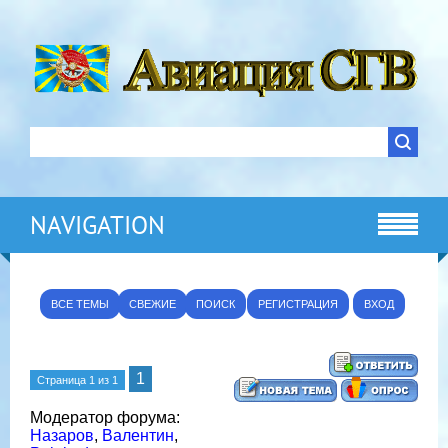
NAVIGATION
ВСЕ ТЕМЫ
СВЕЖИЕ
ПОИСК
РЕГИСТРАЦИЯ
ВХОД
1
Страница
1
из
1
Модератор форума:
Назаров
,
Валентин
,