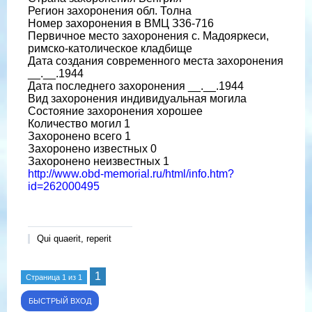
Регион захоронения обл. Толна
Номер захоронения в ВМЦ З36-716
Первичное место захоронения с. Мадояркеси,
римско-католическое кладбище
Дата создания современного места захоронения
__.__.1944
Дата последнего захоронения __.__.1944
Вид захоронения индивидуальная могила
Состояние захоронения хорошее
Количество могил 1
Захоронено всего 1
Захоронено известных 0
Захоронено неизвестных 1
http://www.obd-memorial.ru/html/info.htm?
id=262000495
Qui quaerit, reperit
1
Страница
1
из
1