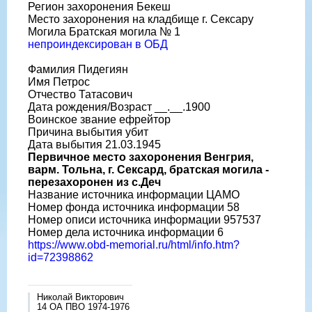
Регион захоронения Бекеш
Место захоронения на кладбище г. Сексару
Могила Братская могила № 1
непроиндексирован в ОБД
Фамилия Пидегиян
Имя Петрос
Отчество Татасович
Дата рождения/Возраст __.__.1900
Воинское звание ефрейтор
Причина выбытия убит
Дата выбытия 21.03.1945
Первичное место захоронения Венгрия,
варм. Тольна, г. Сексард, братская могила -
перезахоронен из с.Деч
Название источника информации ЦАМО
Номер фонда источника информации 58
Номер описи источника информации 957537
Номер дела источника информации 6
https://www.obd-memorial.ru/html/info.htm?
id=72398862
Николай Викторович
14 ОА ПВО 1974-1976