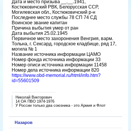
Дата и место призыва __.__.1941,
Костюковичский РВК, Белорусская ССР,
Могилевская обл., Костюковичский р-н
Последнее место службы 78 СП 74 СД
Воинское звание капитан
Причина выбытия умер от ран
Дата выбытия 25.02.1945
Первичное место захоронения Венгрия, варм.
Тольна, г. Сексард, городское кладбище, ряд 17,
могила № 1
Название источника информации ЦАМО
Номер фонда источника информации 33
Номер описи источника информации 11458
Номер дела источника информации 820
https://www.obd-memorial.ru/html/info.htm?
id=55601509
Николай Викторович
14 ОА ПВО 1974-1976
У России только два союзника - это Армия и Флот
Назаров