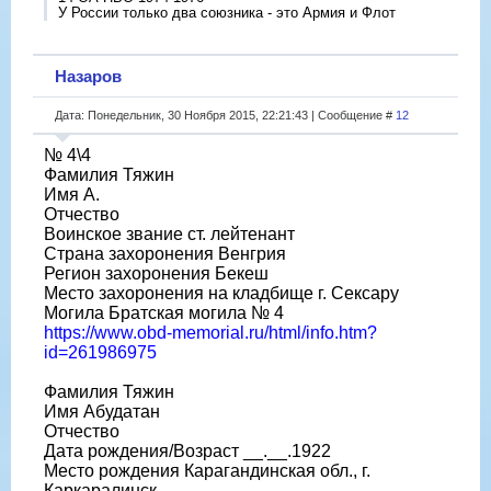
У России только два союзника - это Армия и Флот
Назаров
Дата: Понедельник, 30 Ноября 2015, 22:21:43 | Сообщение #
12
№ 4\4
Фамилия Тяжин
Имя А.
Отчество
Воинское звание ст. лейтенант
Страна захоронения Венгрия
Регион захоронения Бекеш
Место захоронения на кладбище г. Сексару
Могила Братская могила № 4
https://www.obd-memorial.ru/html/info.htm?
id=261986975
Фамилия Тяжин
Имя Абудатан
Отчество
Дата рождения/Возраст __.__.1922
Место рождения Карагандинская обл., г.
Каркаралинск