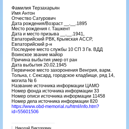
Фамилия Терзахарьян
Имя Антон
Отчество Сатурович
Дата рождения/Возраст __.__.1895
Место рождения г. Ташкент
Дата и место призыва __.__.1941,
Евпаторийский РВК, Крымская АССР,
Евпаторийский р-н
Последнее место службы 10 СП 3 Гв. ВДД
Воинское звание майор
Причина выбытия умер от ран
Дата выбытия 20.02.1945
Первичное место захоронения Венгрия, варм.
Тольна, г. Сексард, городское кладбище, ряд 14,
могила № 6
Название источника информации ЦАМО
Номер фонда источника информации 33
Номер описи источника информации 11458
Номер дела источника информации 820
https://www.obd-memorial.ru/html/info.htm?
id=55601506
Николай Викторович