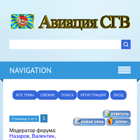
NAVIGATION
ВСЕ ТЕМЫ
СВЕЖИЕ
ПОИСК
РЕГИСТРАЦИЯ
ВХОД
1
Страница
1
из
1
Модератор форума:
Назаров
,
Валентин
,