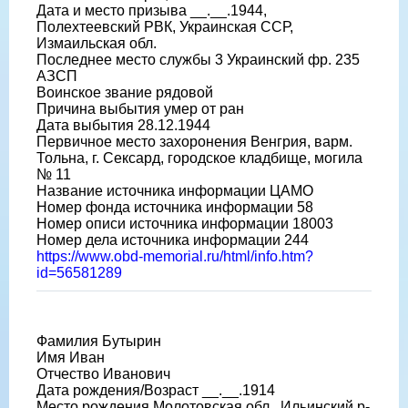
Дата и место призыва __.__.1944,
Полехтеевский РВК, Украинская ССР,
Измаильская обл.
Последнее место службы 3 Украинский фр. 235
АЗСП
Воинское звание рядовой
Причина выбытия умер от ран
Дата выбытия 28.12.1944
Первичное место захоронения Венгрия, варм.
Тольна, г. Сексард, городское кладбище, могила
№ 11
Название источника информации ЦАМО
Номер фонда источника информации 58
Номер описи источника информации 18003
Номер дела источника информации 244
https://www.obd-memorial.ru/html/info.htm?
id=56581289
Фамилия Бутырин
Имя Иван
Отчество Иванович
Дата рождения/Возраст __.__.1914
Место рождения Молотовская обл., Ильинский р-