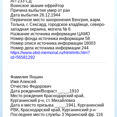
АП 233 СД
Воинское звание ефрейтор
Причина выбытия умер от ран
Дата выбытия 26.12.1944
Первичное место захоронения Венгрия, варм.
Тольна, г. Сексард, городское кладбище, северо-
западная окраина, могила № 6
Название источника информации ЦАМО
Номер фонда источника информации 58
Номер описи источника информации 18003
Номер дела источника информации 244
https://www.obd-memorial.ru/html/info.htm?
id=56581292
Фамилия Яншин
Имя Алексей
Отчество Федорович
Дата рождения/Возраст __.__.1910
Место рождения Краснодарский край,
Курганинский р-н, ст. Михайловка
Дата и место призыва __.__.1941, Курганинский
РВК, Краснодарский край, Курганинский р-н
Последнее место службы 3 Украинский фр. 116