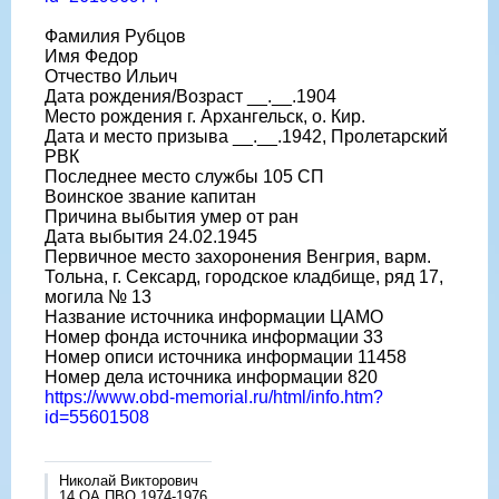
Фамилия Рубцов
Имя Федор
Отчество Ильич
Дата рождения/Возраст __.__.1904
Место рождения г. Архангельск, о. Кир.
Дата и место призыва __.__.1942, Пролетарский
РВК
Последнее место службы 105 СП
Воинское звание капитан
Причина выбытия умер от ран
Дата выбытия 24.02.1945
Первичное место захоронения Венгрия, варм.
Тольна, г. Сексард, городское кладбище, ряд 17,
могила № 13
Название источника информации ЦАМО
Номер фонда источника информации 33
Номер описи источника информации 11458
Номер дела источника информации 820
https://www.obd-memorial.ru/html/info.htm?
id=55601508
Николай Викторович
14 ОА ПВО 1974-1976