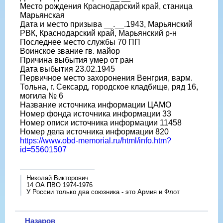
Место рождения Краснодарский край, станица
Марьянская
Дата и место призыва __.__.1943, Марьянский
РВК, Краснодарский край, Марьянский р-н
Последнее место службы 70 ПП
Воинское звание гв. майор
Причина выбытия умер от ран
Дата выбытия 23.02.1945
Первичное место захоронения Венгрия, варм.
Тольна, г. Сексард, городское кладбище, ряд 16,
могила № 6
Название источника информации ЦАМО
Номер фонда источника информации 33
Номер описи источника информации 11458
Номер дела источника информации 820
https://www.obd-memorial.ru/html/info.htm?
id=55601507
Николай Викторович
14 ОА ПВО 1974-1976
У России только два союзника - это Армия и Флот
Назаров