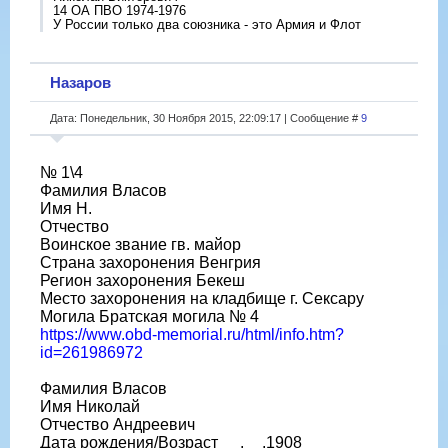
14 ОА ПВО 1974-1976
У России только два союзника - это Армия и Флот
Назаров
Дата: Понедельник, 30 Ноября 2015, 22:09:17 | Сообщение #
9
№ 1\4
Фамилия Власов
Имя Н.
Отчество
Воинское звание гв. майор
Страна захоронения Венгрия
Регион захоронения Бекеш
Место захоронения на кладбище г. Сексару
Могила Братская могила № 4
https://www.obd-memorial.ru/html/info.htm?
id=261986972
Фамилия Власов
Имя Николай
Отчество Андреевич
Дата рождения/Возраст __.__.1908