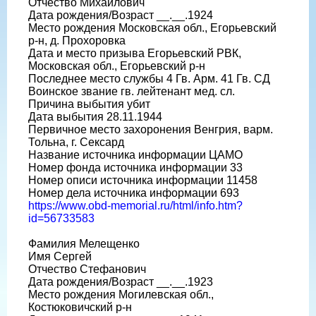
Отчество Михайлович
Дата рождения/Возраст __.__.1924
Место рождения Московская обл., Егорьевский
р-н, д. Прохоровка
Дата и место призыва Егорьевский РВК,
Московская обл., Егорьевский р-н
Последнее место службы 4 Гв. Арм. 41 Гв. СД
Воинское звание гв. лейтенант мед. сл.
Причина выбытия убит
Дата выбытия 28.11.1944
Первичное место захоронения Венгрия, варм.
Тольна, г. Сексард
Название источника информации ЦАМО
Номер фонда источника информации 33
Номер описи источника информации 11458
Номер дела источника информации 693
https://www.obd-memorial.ru/html/info.htm?
id=56733583
Фамилия Мелещенко
Имя Сергей
Отчество Стефанович
Дата рождения/Возраст __.__.1923
Место рождения Могилевская обл.,
Костюковичский р-н