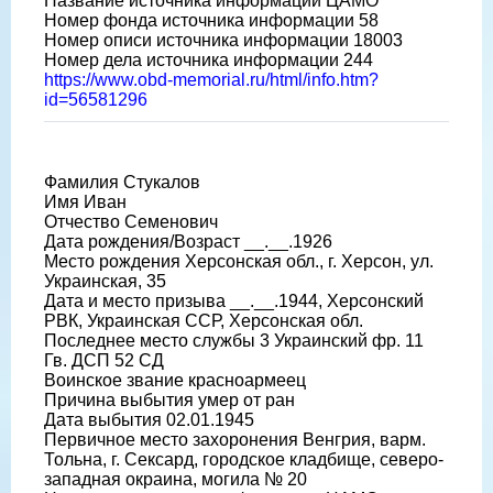
Название источника информации ЦАМО
Номер фонда источника информации 58
Номер описи источника информации 18003
Номер дела источника информации 244
https://www.obd-memorial.ru/html/info.htm?
id=56581296
Фамилия Стукалов
Имя Иван
Отчество Семенович
Дата рождения/Возраст __.__.1926
Место рождения Херсонская обл., г. Херсон, ул.
Украинская, 35
Дата и место призыва __.__.1944, Херсонский
РВК, Украинская ССР, Херсонская обл.
Последнее место службы 3 Украинский фр. 11
Гв. ДСП 52 СД
Воинское звание красноармеец
Причина выбытия умер от ран
Дата выбытия 02.01.1945
Первичное место захоронения Венгрия, варм.
Тольна, г. Сексард, городское кладбище, северо-
западная окраина, могила № 20