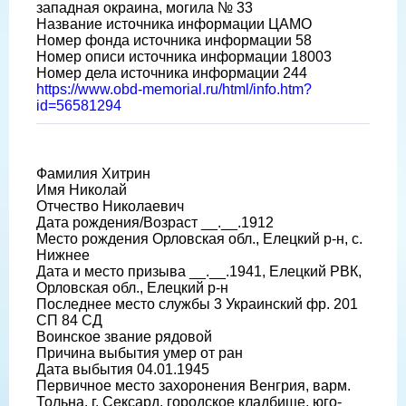
западная окраина, могила № 33
Название источника информации ЦАМО
Номер фонда источника информации 58
Номер описи источника информации 18003
Номер дела источника информации 244
https://www.obd-memorial.ru/html/info.htm?
id=56581294
Фамилия Хитрин
Имя Николай
Отчество Николаевич
Дата рождения/Возраст __.__.1912
Место рождения Орловская обл., Елецкий р-н, с.
Нижнее
Дата и место призыва __.__.1941, Елецкий РВК,
Орловская обл., Елецкий р-н
Последнее место службы 3 Украинский фр. 201
СП 84 СД
Воинское звание рядовой
Причина выбытия умер от ран
Дата выбытия 04.01.1945
Первичное место захоронения Венгрия, варм.
Тольна, г. Сексард, городское кладбище, юго-