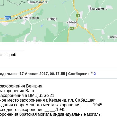
rit, reperit
едельник, 17 Апреля 2017, 00:17:55 | Сообщение #
2
 захоронения Венгрия
 захоронения Ваш
захоронения в ВМЦ З36-221
ое место захоронения г. Керменд, пл. Сабадшаг
здания современного места захоронения __.__.1945
следнего захоронения __.__.1945
хоронения братская могила индивидуальные могилы