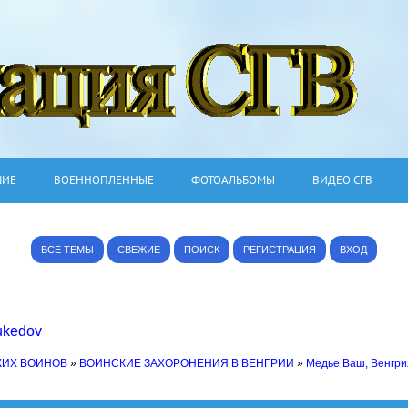
ШИЕ
ВОЕННОПЛЕННЫЕ
ФОТОАЛЬБОМЫ
ВИДЕО СГВ
ВСЕ ТЕМЫ
СВЕЖИЕ
ПОИСК
РЕГИСТРАЦИЯ
ВХОД
ukedov
КИХ ВОИНОВ
»
ВОИНСКИЕ ЗАХОРОНЕНИЯ В ВЕНГРИИ
»
Медье Ваш, Венгри