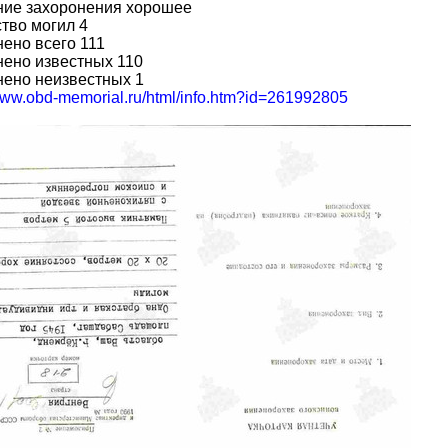
ние захоронения хорошее
тво могил 4
ено всего 111
ено известных 110
нено неизвестных 1
/www.obd-memorial.ru/html/info.htm?id=261992805