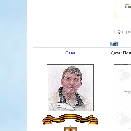
Qui quae
Саня
Дата: Пон