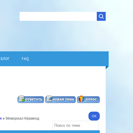
БЛОГ
FAQ
я
»
Мемориал Кёрменд