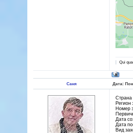
Qui quae
Саня
Дата: Пон
Страна
Регион
Номер 
Первичн
Дата со
Дата по
Вид за