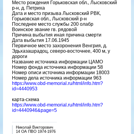
Место рождения Горьковская обл., Лысковский
р-н, д. Петриха
Дата и место призыва Лысковский РВК,
Горьковская обл., Лысковский р-н
Последнее место службы 200 олабр
Воинское звание гв. рядовой
Причина выбытия иная причина смерти
Дата выбытия 17.06.1945
Первичное место захоронения Венгрия, д.
Эдьхазашрадоц, северо-восточнее, 400 м, у
дороги
Название источника информации ЦАМО
Номер фонда источника информации 58
Номер описи источника информации 18003
Номер дела источника информации 963
https://www.obd-memorial.ru/html/info.htm?
id=4440953
карта-схема
https://www.obd-memorial.ru/html/info.htm?
id=4440946&page=5
Николай Викторович
14 ОА ПВО 1974-1976