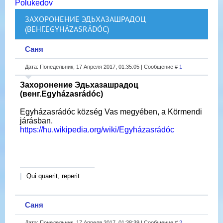
Polukedov
ЗАХОРОНЕНИЕ ЭДЬХАЗАШРАДОЦ
(ВЕНГ.EGYHÁZASRÁDÓC)
Саня
Дата: Понедельник, 17 Апреля 2017, 01:35:05 | Сообщение #
1
Захоронение Эдьхазашрадоц
(венг.Egyházasrádóc)
Egyházasrádóc község Vas megyében, a Körmendi
járásban.
https://hu.wikipedia.org/wiki/Egyházasrádóc
Qui quaerit, reperit
Саня
Дата: Понедельник, 17 Апреля 2017, 01:38:39 | Сообщение #
2