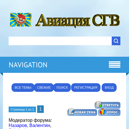
NAVIGATION
ВСЕ ТЕМЫ
СВЕЖИЕ
ПОИСК
РЕГИСТРАЦИЯ
ВХОД
1
Страница
1
из
1
Модератор форума:
Назаров
,
Валентин
,