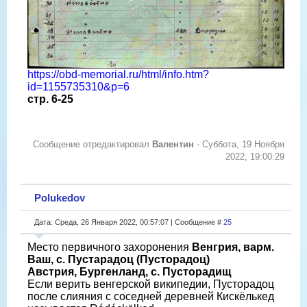
https://obd-memorial.ru/html/info.htm?
id=1155735310&p=6
стр. 6-25
Сообщение отредактировал
Валентин
-
Суббота, 19 Ноября
2022, 19:00:29
Polukedov
Дата: Среда, 26 Января 2022, 00:57:07 | Сообщение #
25
Место первичного захоронения
Венгрия, варм.
Ваш, с. Пустарадоц (Пусторадоц)
Австрия, Бургенланд, с. Пусторадищ
Если верить венгерской википедии, Пусторадоц
после слияния с соседней деревней Кискёлькед