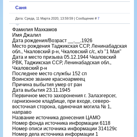
Саня
Дата: Среда, 11 Марта 2020, 13:59:59 | Сообщение #
7
Фамилия Махкамов
Имя Джалил
Дата рождения/Возраст __.__.1926
Место рождения Таджикская ССР, Ленинабадская
обл., Чкаловский р-н, Чкаловский с/с, к/з "1 Мая"
Дата и место призыва 05.12.1944 Чкаловский
РВК, Таджикская ССР, Ленинабадская обл.,
Чкаловский р-н
Последнее место службы 152 сп
Воинское звание красноармеец
Причина выбытия умер от ран
Дата выбытия 23.11.1945
Первичное место захоронения г. Залаэгерсег,
гарнизонное кладбище, при входе, северо-
восточная сторона, одиночная могила № 1,
направо
Название источника донесения ЦАМО
Номер фонда источника информации 6118
Номер описи источника информации 314129с
Номер дела источника информации 1