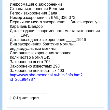
Информация о захоронении
Страна захоронения Венгрия
Регион захоронения Зала
Номер захоронения в ВМЦ З36-373
Первичное место захоронения г. Залаэнерсег, ул.
Карачань Шандор
Дата создания современного места захоронения
__.__.1945
Дата последнего захоронения __.__.1946
Вид захоронения братские могилы,
индивидуальные могилы
Состояние захоронения хорошее
Количество могил 145
Захоронено всего 705
Захоронено известных 298
Захоронено неизвестных 403
http://www.obd-memorial.ru/html/info.htm?
id=261994787
Qui quaerit, reperit