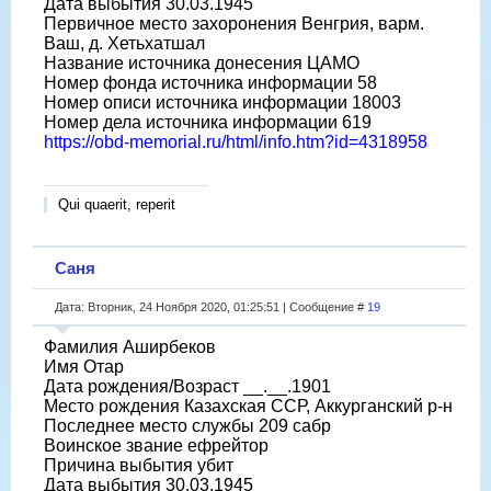
Дата выбытия 30.03.1945
Первичное место захоронения Венгрия, варм.
Ваш, д. Хетьхатшал
Название источника донесения ЦАМО
Номер фонда источника информации 58
Номер описи источника информации 18003
Номер дела источника информации 619
https://obd-memorial.ru/html/info.htm?id=4318958
Qui quaerit, reperit
Саня
Дата: Вторник, 24 Ноября 2020, 01:25:51 | Сообщение #
19
Фамилия Аширбеков
Имя Отар
Дата рождения/Возраст __.__.1901
Место рождения Казахская ССР, Аккурганский р-н
Последнее место службы 209 сабр
Воинское звание ефрейтор
Причина выбытия убит
Дата выбытия 30.03.1945