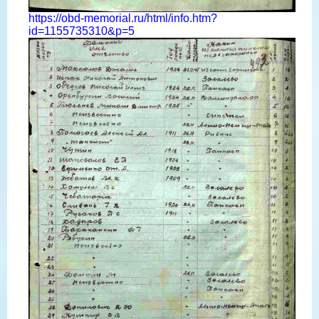
https://obd-memorial.ru/html/info.htm?
id=1155735310&p=5