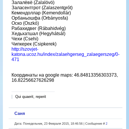
Залалёвё (Zalalövö)
Заласентгрот (Zalaszentgrót)
Кемендоллар (Kemendollár)
Орбаньошфа (Orbányosfa)
Оско (Oszkó)
Рабахидвег (Rábahidvég)
Хедьхатшал (Hegyhátsál)
Чехи (Csehi)
Чипкерек (Csipkerek)
http://szovjet-
katona.ucoz.hu/index/zalaehgerseg_zalaegerszeg/0-
471
Координаты на google maps: 46.84813356303373,
16.82256627626298
Qui quaerit, reperit
Саня
Дата: Понедельник, 23 Февраля 2015, 18:46:56 | Сообщение #
2