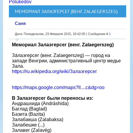
Polukedov
МЕМОРИАЛ ЗАЛАЭГЕРСЕГ (ВЕНГ. ZALAEGERSZEG)
Саня
Дата: Понедельник, 23 Февраля 2015, 18:42:05 | Сообщение #
1
Мемориал Залаэгерсег (венг. Zalaegerszeg)
За́лаэгерсег (венг. Zalaegerszeg) — город на
западе Венгрии, административный центр медье
Зала.
https://ru.wikipedia.org/wiki/Залаэгерсег
https://maps.google.com/maps?ll....c&dg=oo
В Залаэгерсег были переносы из:
Андрашхида (Andráshida)
Баглад (Baglad)
Базита (Bazita)
Залабакша (Zalabaksa)
Залабешке (...)
Залавег (Zalavég)