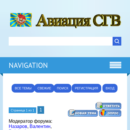
NAVIGATION
ВСЕ ТЕМЫ
СВЕЖИЕ
ПОИСК
РЕГИСТРАЦИЯ
ВХОД
1
Страница
1
из
1
Модератор форума:
Назаров
,
Валентин
,