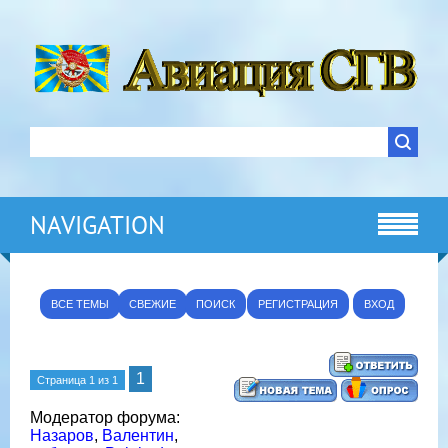
NAVIGATION
ВСЕ ТЕМЫ
СВЕЖИЕ
ПОИСК
РЕГИСТРАЦИЯ
ВХОД
1
Страница
1
из
1
Модератор форума:
Назаров
,
Валентин
,