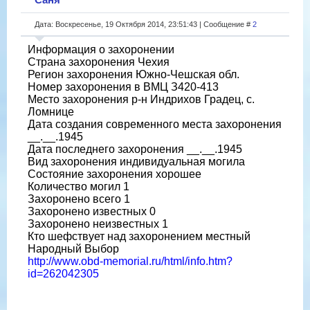
Дата: Воскресенье, 19 Октября 2014, 23:51:43 | Сообщение #
2
Информация о захоронении
Страна захоронения Чехия
Регион захоронения Южно-Чешская обл.
Номер захоронения в ВМЦ З420-413
Место захоронения р-н Индрихов Градец, с.
Ломнице
Дата создания современного места захоронения
__.__.1945
Дата последнего захоронения __.__.1945
Вид захоронения индивидуальная могила
Состояние захоронения хорошее
Количество могил 1
Захоронено всего 1
Захоронено известных 0
Захоронено неизвестных 1
Кто шефствует над захоронением местный
Народный Выбор
http://www.obd-memorial.ru/html/info.htm?
id=262042305