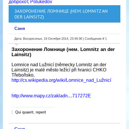
доброхот
,
Polukedov
ЗАХОРОНЕНИЕ ЛОМНИЦЕ (НЕМ. LOMNITZ AN
DER LAINSITZ)
Саня
Дата: Воскресенье, 19 Октября 2014, 23:49:38 | Сообщение #
1
Захоронение Ломнице (нем. Lomnitz an der
Lainsitz)
Lomnice nad Lužnicí (německy Lomnitz an der
Lainsitz) je malé město ležící při hranici CHKO
Třeboňsko,
http://cs.wikipedia.org/wiki/Lomnice_nad_Lužnicí
http://www.mapy.cz/zakladn....717272E
Qui quaerit, reperit
Саня