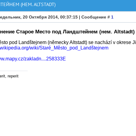
ЕЙНЕМ (НЕМ. ALTSTADT)
едельник, 20 Октября 2014, 00:37:15 | Сообщение #
1
нение Старое Место под Ландштейнем (нем. Altstadt)
sto pod Landštejnem (německy Altstadt) se nachází v okrese Ji
cs.wikipedia.org/wiki/Staré_Město_pod_Landštejnem
www.mapy.cz/zakladn....258333E
rit, reperit