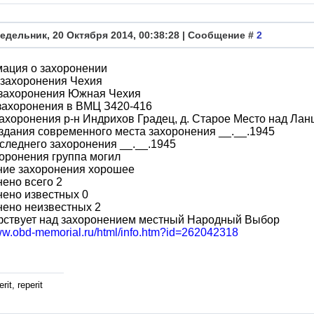
едельник, 20 Октября 2014, 00:38:28 | Сообщение #
2
ация о захоронении
 захоронения Чехия
 захоронения Южная Чехия
захоронения в ВМЦ З420-416
ахоронения р-н Индрихов Градец, д. Старое Место над Ла
здания современного места захоронения __.__.1945
следнего захоронения __.__.1945
оронения группа могил
ние захоронения хорошее
ено всего 2
ено известных 0
нено неизвестных 2
фствует над захоронением местный Народный Выбор
www.obd-memorial.ru/html/info.htm?id=262042318
rit, reperit