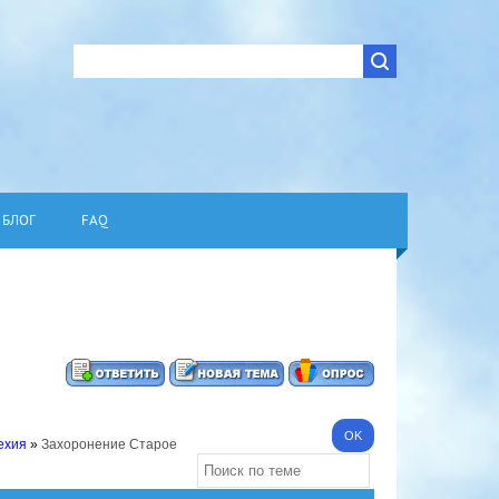
БЛОГ
FAQ
ехия
»
Захоронение Старое