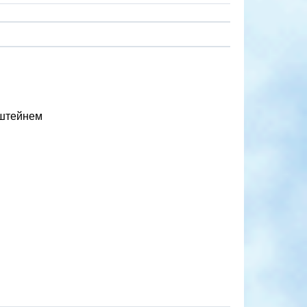
нштейнем