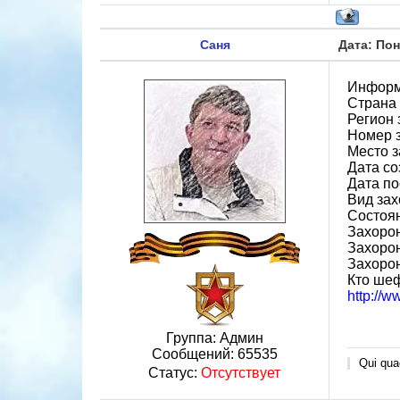
Саня
Дата: Пон
Информ
Страна
Регион
Номер 
Место з
Дата со
Дата по
Вид зах
Состоя
Захорон
Захорон
Захоро
Кто ше
http://
Группа: Админ
Сообщений:
65535
Qui quae
Статус:
Отсутствует