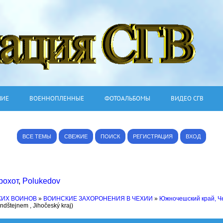
ШИЕ
ВОЕННОПЛЕННЫЕ
ФОТОАЛЬБОМЫ
ВИДЕО СГВ
ВСЕ ТЕМЫ
СВЕЖИЕ
ПОИСК
РЕГИСТРАЦИЯ
ВХОД
рохот
,
Polukedov
КИХ ВОИНОВ
»
ВОИНСКИЕ ЗАХОРОНЕНИЯ В ЧЕХИИ
»
Южночешский край, Ч
ndštejnem , Jihočeský kraj)