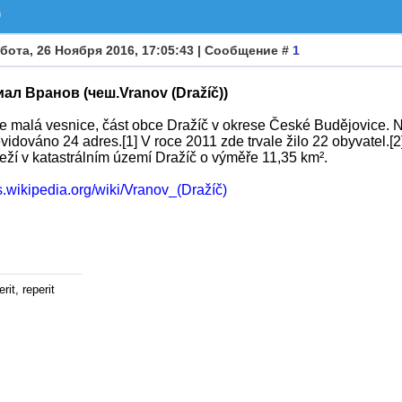
)
бота, 26 Ноября 2016, 17:05:43 | Сообщение #
1
ал Вранов (чеш.Vranov (Dražíč))
e malá vesnice, část obce Dražíč v okrese České Budějovice. N
vidováno 24 adres.[1] V roce 2011 zde trvale žilo 22 obyvatel.[2
eží v katastrálním území Dražíč o výměře 11,35 km².
cs.wikipedia.org/wiki/Vranov_(Dražíč)
rit, reperit