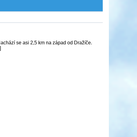
achází se asi 2,5 km na západ od Dražíče.
]