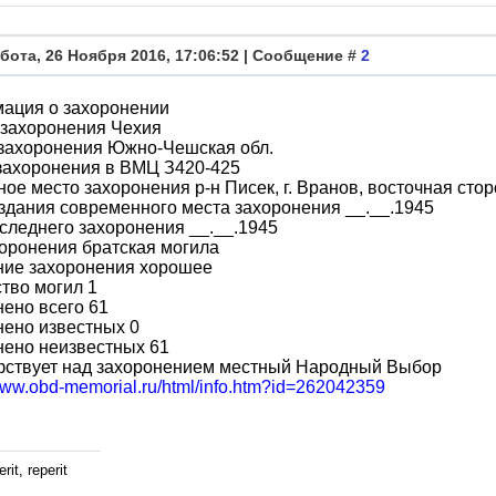
бота, 26 Ноября 2016, 17:06:52 | Сообщение #
2
ация о захоронении
 захоронения Чехия
 захоронения Южно-Чешская обл.
захоронения в ВМЦ З420-425
ое место захоронения р-н Писек, г. Вранов, восточная сто
здания современного места захоронения __.__.1945
следнего захоронения __.__.1945
оронения братская могила
ние захоронения хорошее
тво могил 1
ено всего 61
ено известных 0
нено неизвестных 61
фствует над захоронением местный Народный Выбор
/www.obd-memorial.ru/html/info.htm?id=262042359
rit, reperit