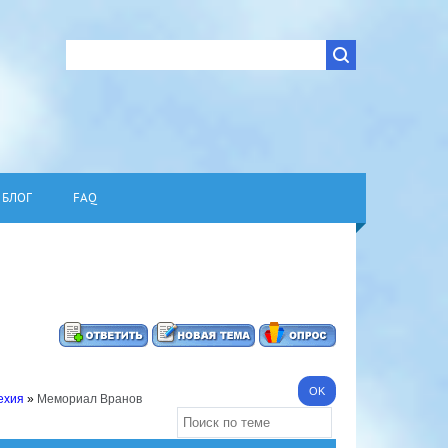
БЛОГ
FAQ
ехия
»
Мемориал Вранов