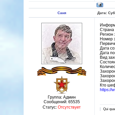
Саня
Дата: Суб
Информ
Страна
Регион
Номер 
Первичн
Дата со
Дата по
Вид зах
Состоя
Количес
Захорон
Захорон
Захоро
Кто ше
https:/
Группа: Админ
Сообщений:
65535
Статус:
Отсутствует
Qui quae