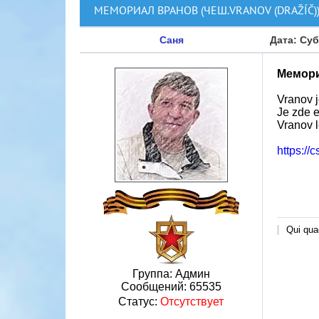
МЕМОРИАЛ ВРАНОВ (ЧЕШ.VRANOV (DRAŽÍČ)
Саня
Дата: Суб
Мемори
Vranov j
Je zde e
Vranov l
https://
Qui quae
Группа: Админ
Сообщений:
65535
Статус:
Отсутствует