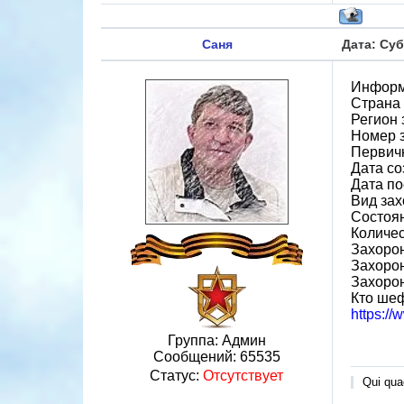
Саня
Дата: Суб
Информ
Страна
Регион
Номер 
Первичн
Дата со
Дата по
Вид за
Состоя
Количес
Захорон
Захорон
Захоро
Кто ше
https:/
Группа: Админ
Сообщений:
65535
Статус:
Отсутствует
Qui quae