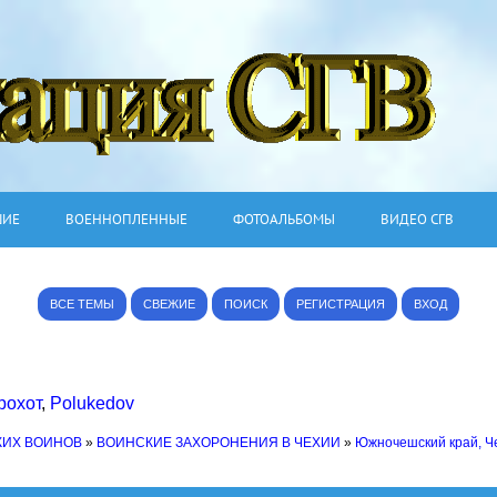
ШИЕ
ВОЕННОПЛЕННЫЕ
ФОТОАЛЬБОМЫ
ВИДЕО СГВ
ВСЕ ТЕМЫ
СВЕЖИЕ
ПОИСК
РЕГИСТРАЦИЯ
ВХОД
рохот
,
Polukedov
КИХ ВОИНОВ
»
ВОИНСКИЕ ЗАХОРОНЕНИЯ В ЧЕХИИ
»
Южночешский край, Ч