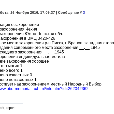
бота, 26 Ноября 2016, 17:09:37 | Сообщение #
3
ация о захоронении
 захоронения Чехия
 захоронения Южно-Чешская обл.
захоронения в ВМЦ З420-426
ое место захоронения р-н Писек, г. Вранов, западная стор
здания современного места захоронения __.__.1945
следнего захоронения __.__.1945
хоронения индивидуальная могила
ние захоронения хорошее
тво могил 1
ено всего 1
ено известных 0
нено неизвестных 1
фствует над захоронением местный Народный Выбор
/www.obd-memorial.ru/html/info.htm?id=262042362
rit, reperit