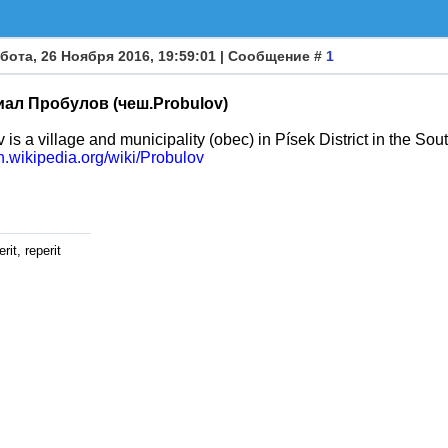
бота, 26 Ноября 2016, 19:59:01 | Сообщение #
1
ал Пробулов (чеш.Probulov)
 is a village and municipality (obec) in Písek District in the 
en.wikipedia.org/wiki/Probulov
rit, reperit