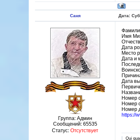
Саня
Дата: Суб
Фамили
Имя Ми
Отчест
Дата ро
Место р
Дата и 
Последн
Воинско
Причин
Дата вы
Первичн
Назван
Номер 
Номер 
Номер 
https:/
Группа: Админ
Сообщений:
65535
Статус:
Отсутствует
Qui quae