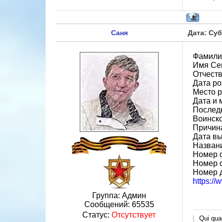
Саня
Дата: Суб
Фамили
Имя Се
Отчест
Дата ро
Место р
Дата и 
Последн
Воинско
Причин
Дата вы
Назван
Номер 
Номер 
Номер 
https:/
Группа: Админ
Сообщений:
65535
Статус:
Отсутствует
Qui quae