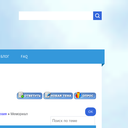
БЛОГ
FAQ
ехия
»
Мемориал