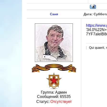
Саня
Дата: Суббота
https://ww
'34.0%22N+
7YF7aIelB8
Qui quaerit, r
Группа: Админ
Сообщений:
65535
Статус:
Отсутствует