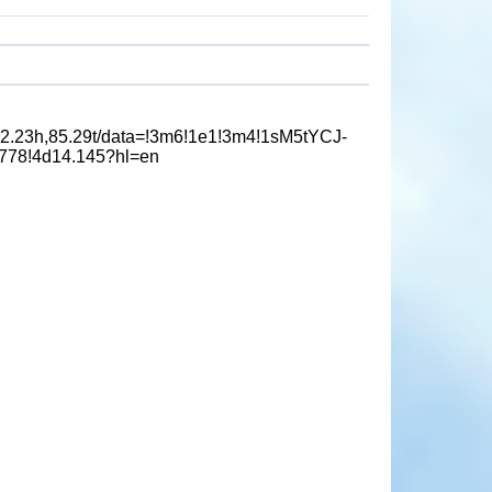
23h,85.29t/data=!3m6!1e1!3m4!1sM5tYCJ-
778!4d14.145?hl=en