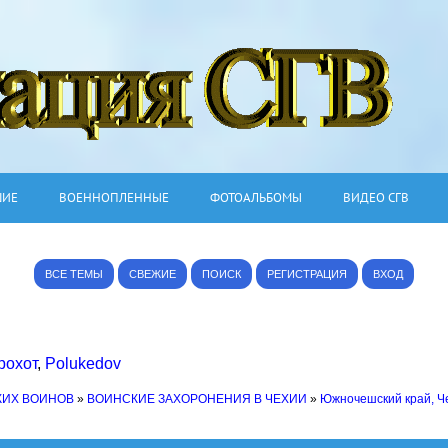
ШИЕ
ВОЕННОПЛЕННЫЕ
ФОТОАЛЬБОМЫ
ВИДЕО СГВ
ВСЕ ТЕМЫ
СВЕЖИЕ
ПОИСК
РЕГИСТРАЦИЯ
ВХОД
рохот
,
Polukedov
КИХ ВОИНОВ
»
ВОИНСКИЕ ЗАХОРОНЕНИЯ В ЧЕХИИ
»
Южночешский край, Ч