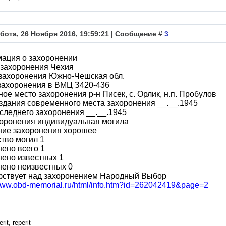
бота, 26 Ноября 2016, 19:59:21 | Сообщение #
3
ация о захоронении
 захоронения Чехия
 захоронения Южно-Чешская обл.
захоронения в ВМЦ З420-436
ое место захоронения р-н Писек, с. Орлик, н.п. Пробулов
здания современного места захоронения __.__.1945
следнего захоронения __.__.1945
хоронения индивидуальная могила
ние захоронения хорошее
тво могил 1
ено всего 1
ено известных 1
нено неизвестных 0
фствует над захоронением Народный Выбор
/www.obd-memorial.ru/html/info.htm?id=262042419&page=2
rit, reperit