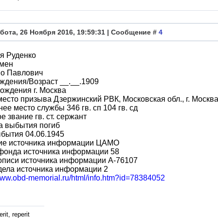
бота, 26 Ноября 2016, 19:59:31 | Сообщение #
4
я Руденко
мен
во Павлович
ждения/Возраст __.__.1909
ождения г. Москва
место призыва Дзержинский РВК, Московская обл., г. Москв
ее место службы 346 гв. сп 104 гв. сд
е звание гв. ст. сержант
а выбытия погиб
бытия 04.06.1945
ие источника информации ЦАМО
фонда источника информации 58
описи источника информации A-76107
дела источника информации 2
/www.obd-memorial.ru/html/info.htm?id=78384052
rit, reperit