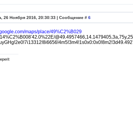
, 26 Ноября 2016, 20:30:33 | Сообщение #
6
w.google.com/maps/place/49%C2%B029
14%C2%B008'42.0%22E/@49.4957466,14.1479405,3a,75y,252.
uyGHg!2e0!7i13312!8i6656!4m5!3m4!1s0x0:0x0!8m2!3d49.492
eperit