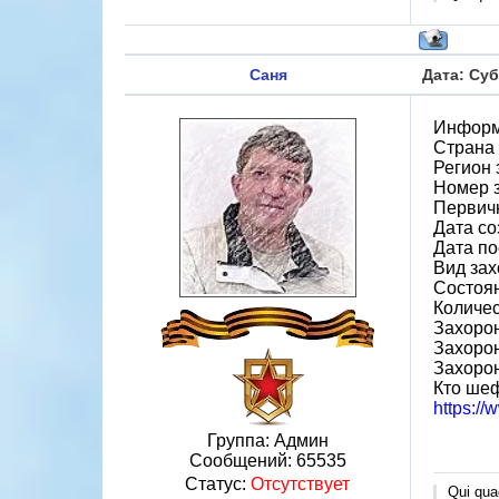
Саня
Дата: Суб
Информ
Страна
Регион
Номер 
Первичн
Дата со
Дата по
Вид за
Состоя
Количес
Захорон
Захорон
Захоро
Кто ше
https:/
Группа: Админ
Сообщений:
65535
Статус:
Отсутствует
Qui quae