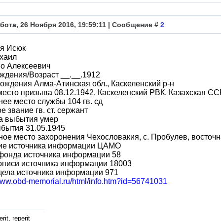
бота, 26 Ноября 2016, 19:59:11 | Сообщение #
2
я Исюк
хаил
во Алексеевич
ждения/Возраст __.__.1912
ождения Алма-Атинская обл., Каскеленский р-н
место призыва 08.12.1942, Каскеленский РВК, Казахская ССР
ее место службы 104 гв. сд
е звание гв. ст. сержант
а выбытия умер
бытия 31.05.1945
ое место захоронения Чехословакия, с. Пробулев, восточ
ие источника информации ЦАМО
фонда источника информации 58
описи источника информации 18003
дела источника информации 971
/www.obd-memorial.ru/html/info.htm?id=56741031
rit, reperit