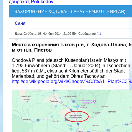
доброхот
,
Polukedov
ЗАХОРОНЕНИЕ ХОДОВА-ПЛАНА ( НЕМ.KUTTENPLAN)
Саня
Дата: Суббота, 08 Ноября 2014, 21:02:59 | Сообщение #
1
Место захоронения Тахов р-н, г. Ходова-Плана, 5
м от н.п. Пистов
Chodová Planá (deutsch Kuttenplan) ist ein Městys mit
1.793 Einwohnern (Stand: 1. Januar 2004) in Tschechien.
liegt 537 m ü.M., etwa acht Kilometer südlich der Stadt
Marienbad, und gehört dem Okres Tachov an.
http://de.wikipedia.org/wiki/Chodov%C3%A1_Plan%C3