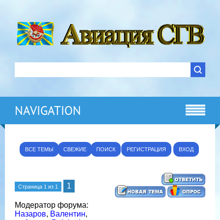
NAVIGATION
ВСЕ ТЕМЫ
СВЕЖИЕ
ПОИСК
РЕГИСТРАЦИЯ
ВХОД
1
Страница
1
из
1
Модератор форума:
Назаров
,
Валентин
,