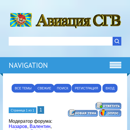
NAVIGATION
ВСЕ ТЕМЫ
СВЕЖИЕ
ПОИСК
РЕГИСТРАЦИЯ
ВХОД
1
Страница
1
из
1
Модератор форума:
Назаров
,
Валентин
,