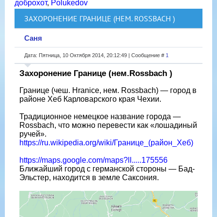
доброхот
,
Polukedov
ЗАХОРОНЕНИЕ ГРАНИЦЕ (НЕМ. ROSSBACH )
Саня
Дата: Пятница, 10 Октября 2014, 20:12:49 | Сообщение #
1
Захоронение Границе (нем.Rossbach )
Границе (чеш. Hranice, нем. Rossbach) — город в
районе Хеб Карловарского края Чехии.
Традиционное немецкое название города —
Rossbach, что можно перевести как «лошадиный
ручей».
https://ru.wikipedia.org/wiki/Границе_(район_Хеб)
https://maps.google.com/maps?ll.....175556
Ближайший город с германской стороны — Бад-
Эльстер, находится в земле Саксония.