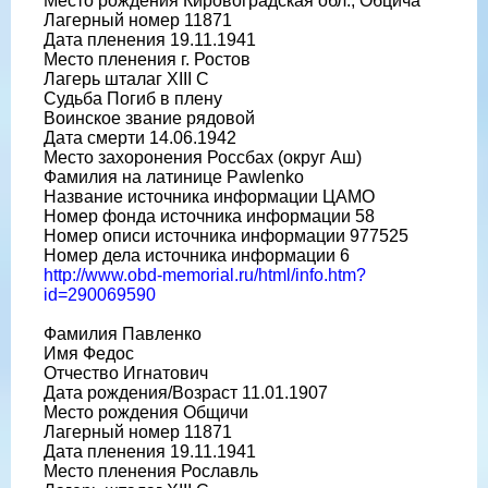
Место рождения Кировоградская обл., Обцича
Лагерный номер 11871
Дата пленения 19.11.1941
Место пленения г. Ростов
Лагерь шталаг XIII C
Судьба Погиб в плену
Воинское звание рядовой
Дата смерти 14.06.1942
Место захоронения Россбах (округ Аш)
Фамилия на латинице Pawlenko
Название источника информации ЦАМО
Номер фонда источника информации 58
Номер описи источника информации 977525
Номер дела источника информации 6
http://www.obd-memorial.ru/html/info.htm?
id=290069590
Фамилия Павленко
Имя Федос
Отчество Игнатович
Дата рождения/Возраст 11.01.1907
Место рождения Общичи
Лагерный номер 11871
Дата пленения 19.11.1941
Место пленения Рославль