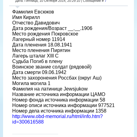
Дата: Пятница, 10 Октября 2014, 20:29:10 | Сообщение #
7
Фамилия Евсюков
Имя Кирилл
Отчество Давидович
Дата рождения/Возраст __.__.1906
Место рождения Покровское
Лагерный номер 11914
Дата пленения 18.08.1941
Место пленения Пирятин
Лагерь шталаг XIII C
Судьба Погиб в плену
Воинское звание солдат (рядовой)
Дата смерти 09.06.1942
Место захоронения Россбах (округ Аш)
Могила могила 1
Фамилия на латинице Jewsjukow
Название источника информации ЦАМО
Номер фонда источника информации 58
Номер описи источника информации 977521
Номер дела источника информации 1358
http://www.obd-memorial.ru/html/info.htm?
id=300616588