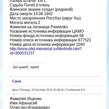
Лагерь шталаг XIII C
Судьба Погиб в плену
Воинское звание солдат (рядовой)
Дата смерти 14.06.1942
Место захоронения Россбах (округ Аш)
Могила могила 2
Фамилия на латинице Pawlenko
Название источника информации ЦАМО
Номер фонда источника информации 58
Номер описи источника информации 977521
Номер дела источника информации 1040
http://www.obd-memorial.ru/html/info.htm?
id=300531157
Qui quaerit, reperit
Саня
Дата: Пятница, 10 Октября 2014, 20:28:42 | Сообщение #
6
Фамилия Ищенко
Имя Афанасий
Отчество Исидорович