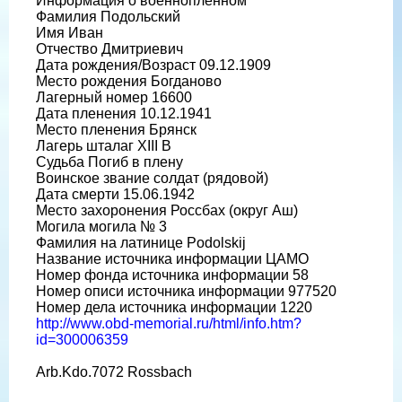
Информация о военнопленном
Фамилия Подольский
Имя Иван
Отчество Дмитриевич
Дата рождения/Возраст 09.12.1909
Место рождения Богданово
Лагерный номер 16600
Дата пленения 10.12.1941
Место пленения Брянск
Лагерь шталаг XIII B
Судьба Погиб в плену
Воинское звание солдат (рядовой)
Дата смерти 15.06.1942
Место захоронения Россбах (округ Аш)
Могила могила № 3
Фамилия на латинице Podolskij
Название источника информации ЦАМО
Номер фонда источника информации 58
Номер описи источника информации 977520
Номер дела источника информации 1220
http://www.obd-memorial.ru/html/info.htm?
id=300006359
Arb.Kdo.7072 Rossbach