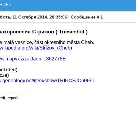
OF )
бота, 11 Октября 2014, 20:35:06 | Сообщение #
1
захоронения Стрижов ( Triesenhof )
je malá vesnice, část okresního města Cheb.
s.wikipedia.org/wiki/Střížov_(Cheb)
www.mapy.cz/zakladn....362778E
of (deu)
(cze)
gov.genealogy.net/item/show/TRIHOFJO60EC
rit, reperit