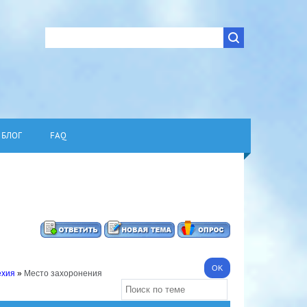
БЛОГ
FAQ
ехия
»
Место захоронения