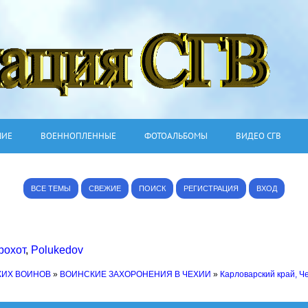
ШИЕ
ВОЕННОПЛЕННЫЕ
ФОТОАЛЬБОМЫ
ВИДЕО СГВ
ВСЕ ТЕМЫ
СВЕЖИЕ
ПОИСК
РЕГИСТРАЦИЯ
ВХОД
рохот
,
Polukedov
КИХ ВОИНОВ
»
ВОИНСКИЕ ЗАХОРОНЕНИЯ В ЧЕХИИ
»
Карловарский край, Ч