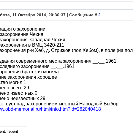
бота, 11 Октября 2014, 20:36:37 | Сообщение #
2
ация о захоронении
 захоронения Чехия
 захоронения Западная Чехия
захоронения в ВМЦ З420-211
ахоронения р-н Хеб, д. Стрижов (под Хебом), в поле (на пол
здания современного места захоронения __.__.1961
следнего захоронения __.__.1961
оронения братская могила
ние захоронения хорошее
тво могил 1
ено всего 29
ено известных 0
нено неизвестных 29
фствует над захоронением местный Народный Выбор
www.obd-memorial.ru/html/info.htm?id=262040418
rit, reperit