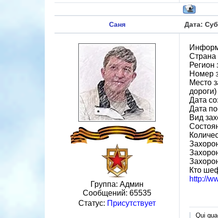
Саня
Дата: Суб
Информ
Страна
Регион
Номер 
Место з
дороги)
Дата со
Дата по
Вид зах
Состоя
Количес
Захорон
Захорон
Захоро
Кто ше
http://
Группа: Админ
Сообщений:
65535
Статус:
Присутствует
Qui quae