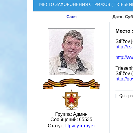
МЕСТО ЗАХОРОНЕНИЯ СТРИЖОВ ( TRIESENH
Саня
Дата: Суб
Место 
Střížov 
http://c
http://
Triesenh
Střižov 
http://
Qui quae
Группа: Админ
Сообщений:
65535
Статус:
Присутствует