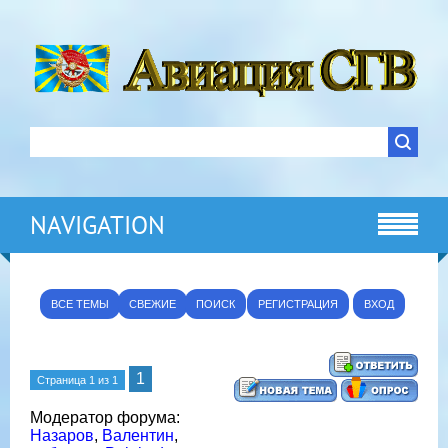
NAVIGATION
ВСЕ ТЕМЫ
СВЕЖИЕ
ПОИСК
РЕГИСТРАЦИЯ
ВХОД
1
Страница
1
из
1
Модератор форума:
Назаров
,
Валентин
,