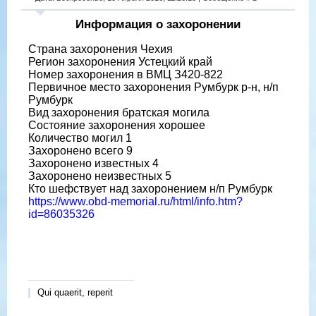
Информация о захоронении
Страна захоронения Чехия
Регион захоронения Устецкий край
Номер захоронения в ВМЦ З420-822
Первичное место захоронения Румбурк р-н, н/п
Румбурк
Вид захоронения братская могила
Состояние захоронения хорошее
Количество могил 1
Захоронено всего 9
Захоронено известных 4
Захоронено неизвестных 5
Кто шефствует над захоронением н/п Румбурк
https://www.obd-memorial.ru/html/info.htm?
id=86035326
Qui quaerit, reperit