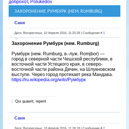
доброхот
,
Polukedov
ЗАХОРОНЕНИЕ РУМБУРК (НЕМ. RUMBURG)
Саня
Дата: Воскресенье, 10 Апреля 2016, 11:25:28 | Сообщение #
1
Захоронение Румбурк (нем. Rumburg)
Румбурк (нем. Rumburg, в.-луж. Romjbor) —
город в северной части Чешской республики, в
восточной части Устецкого края, в северо-
восточной части района Дечин, на Шлукновском
выступе. Через город протекает река Мандава.
https://ru.wikipedia.org/wiki/Румбурк
Qui quaerit, reperit
Саня
Дата: Воскресенье, 10 Апреля 2016, 11:26:18 | Сообщение #
2