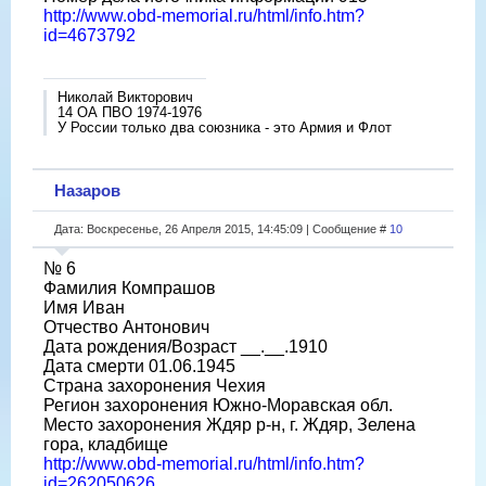
http://www.obd-memorial.ru/html/info.htm?
id=4673792
Николай Викторович
14 ОА ПВО 1974-1976
У России только два союзника - это Армия и Флот
Назаров
Дата: Воскресенье, 26 Апреля 2015, 14:45:09 | Сообщение #
10
№ 6
Фамилия Компрашов
Имя Иван
Отчество Антонович
Дата рождения/Возраст __.__.1910
Дата смерти 01.06.1945
Страна захоронения Чехия
Регион захоронения Южно-Моравская обл.
Место захоронения Ждяр р-н, г. Ждяр, Зелена
гора, кладбище
http://www.obd-memorial.ru/html/info.htm?
id=262050626