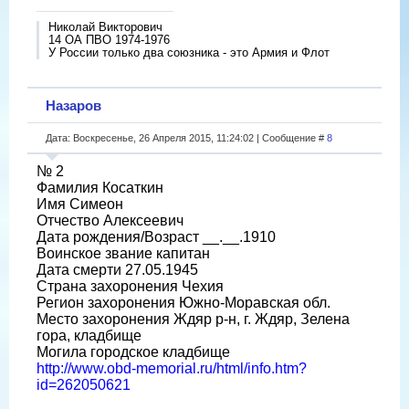
Николай Викторович
14 ОА ПВО 1974-1976
У России только два союзника - это Армия и Флот
Назаров
Дата: Воскресенье, 26 Апреля 2015, 11:24:02 | Сообщение #
8
№ 2
Фамилия Косаткин
Имя Симеон
Отчество Алексеевич
Дата рождения/Возраст __.__.1910
Воинское звание капитан
Дата смерти 27.05.1945
Страна захоронения Чехия
Регион захоронения Южно-Моравская обл.
Место захоронения Ждяр р-н, г. Ждяр, Зелена
гора, кладбище
Могила городское кладбище
http://www.obd-memorial.ru/html/info.htm?
id=262050621