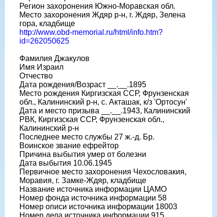
Регион захоронения Южно-Моравская обл.
Место захоронения Ждяр р-н, г. Ждяр, Зелена
гора, кладбище
http://www.obd-memorial.ru/html/info.htm?
id=262050625
Фамилия Джакулов
Имя Израил
Отчество
Дата рождения/Возраст __.__.1895
Место рождения Киргизская ССР, Фрунзенская
обл., Калининский р-н, с. Акташак, к/з 'Ортосун'
Дата и место призыва __.__.1943, Калининский
РВК, Киргизская ССР, Фрунзенская обл.,
Калининский р-н
Последнее место службы 27 ж.-д. Бр.
Воинское звание ефрейтор
Причина выбытия умер от болезни
Дата выбытия 10.06.1945
Первичное место захоронения Чехословакия,
Моравия, г. Замке-Ждяр, кладбище
Название источника информации ЦАМО
Номер фонда источника информации 58
Номер описи источника информации 18003
Номер дела источника информации 915