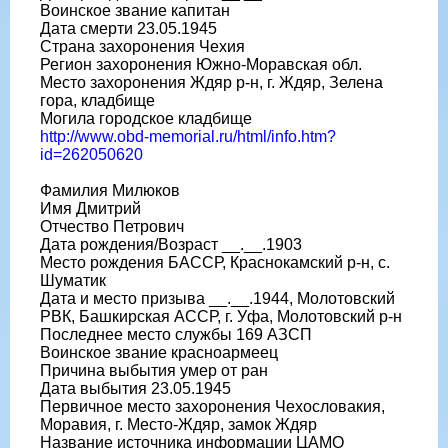
Воинское звание капитан
Дата смерти 23.05.1945
Страна захоронения Чехия
Регион захоронения Южно-Моравская обл.
Место захоронения Ждяр р-н, г. Ждяр, Зелена
гора, кладбище
Могила городское кладбище
http://www.obd-memorial.ru/html/info.htm?
id=262050620
Фамилия Милюков
Имя Дмитрий
Отчество Петрович
Дата рождения/Возраст __.__.1903
Место рождения БАССР, Краснокамский р-н, с.
Шуматик
Дата и место призыва __.__.1944, Молотовский
РВК, Башкирская АССР, г. Уфа, Молотовский р-н
Последнее место службы 169 АЗСП
Воинское звание красноармеец
Причина выбытия умер от ран
Дата выбытия 23.05.1945
Первичное место захоронения Чехословакия,
Моравия, г. Место-Ждяр, замок Ждяр
Название источника информации ЦАМО