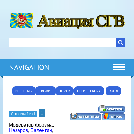
NAVIGATION
ВСЕ ТЕМЫ
СВЕЖИЕ
ПОИСК
РЕГИСТРАЦИЯ
ВХОД
1
Страница
1
из
1
Модератор форума:
Назаров
,
Валентин
,