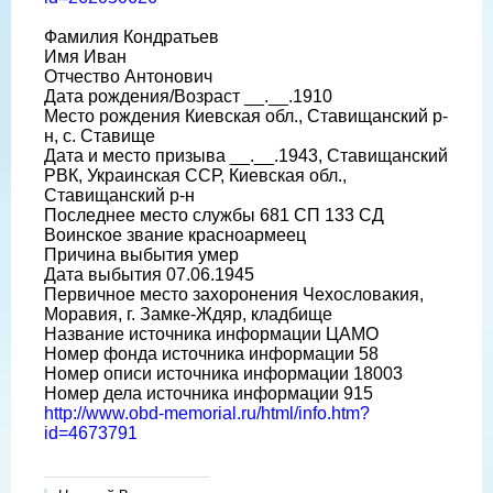
Фамилия Кондратьев
Имя Иван
Отчество Антонович
Дата рождения/Возраст __.__.1910
Место рождения Киевская обл., Ставищанский р-
н, с. Ставище
Дата и место призыва __.__.1943, Ставищанский
РВК, Украинская ССР, Киевская обл.,
Ставищанский р-н
Последнее место службы 681 СП 133 СД
Воинское звание красноармеец
Причина выбытия умер
Дата выбытия 07.06.1945
Первичное место захоронения Чехословакия,
Моравия, г. Замке-Ждяр, кладбище
Название источника информации ЦАМО
Номер фонда источника информации 58
Номер описи источника информации 18003
Номер дела источника информации 915
http://www.obd-memorial.ru/html/info.htm?
id=4673791