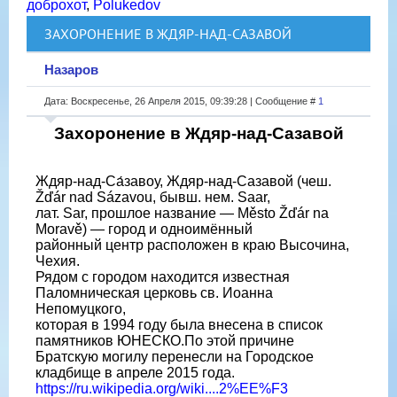
доброхот
,
Polukedov
ЗАХОРОНЕНИЕ В ЖДЯР-НАД-САЗАВОЙ
Назаров
Дата: Воскресенье, 26 Апреля 2015, 09:39:28 | Сообщение #
1
Захоронение в Ждяр-над-Сазавой
Ждяр-над-Са́завоу, Ждяр-над-Сазавой (чеш.
Žďár nad Sázavou, бывш. нем. Saar,
лат. Sar, прошлое название — Město Žďár na
Moravě) — город и одноимённый
районный центр расположен в краю Высочина,
Чехия.
Рядом с городом находится известная
Паломническая церковь св. Иоанна
Непомуцкого,
которая в 1994 году была внесена в список
памятников ЮНЕСКО.По этой причине
Братскую могилу перенесли на Городское
кладбище в апреле 2015 года.
https://ru.wikipedia.org/wiki....2%EE%F3