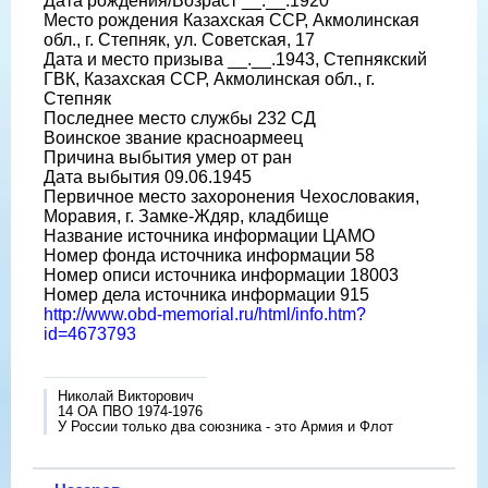
Дата рождения/Возраст __.__.1920
Место рождения Казахская ССР, Акмолинская
обл., г. Степняк, ул. Советская, 17
Дата и место призыва __.__.1943, Степнякский
ГВК, Казахская ССР, Акмолинская обл., г.
Степняк
Последнее место службы 232 СД
Воинское звание красноармеец
Причина выбытия умер от ран
Дата выбытия 09.06.1945
Первичное место захоронения Чехословакия,
Моравия, г. Замке-Ждяр, кладбище
Название источника информации ЦАМО
Номер фонда источника информации 58
Номер описи источника информации 18003
Номер дела источника информации 915
http://www.obd-memorial.ru/html/info.htm?
id=4673793
Николай Викторович
14 ОА ПВО 1974-1976
У России только два союзника - это Армия и Флот