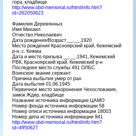
гора, кладбище
http://www.obd-memorial.ru/html/info.htm?
id=262050623
Фамилия Деревянных
Имя Михаил
Отчество Николаевич
Дата рождения/Возраст __.__.1920
Место рождения Красноярский край, Кежемский
р-н, с. Кежма
Дата и место призыва __.__.1941, Кежемский
РВК, Красноярский край, Кежемский р-н
Последнее место службы 491 ОЛБС
Воинское звание сержант
Причина выбытия умер от ран
Дата выбытия 01.06.1945
Первичное место захоронения Чехословакия,
замок Ждяр, кладбище
Название источника информации ЦАМО
Номер фонда источника информации 58
Номер описи источника информации 18003
Номер дела источника информации 941
http://www.obd-memorial.ru/html/info.htm?
id=4950627