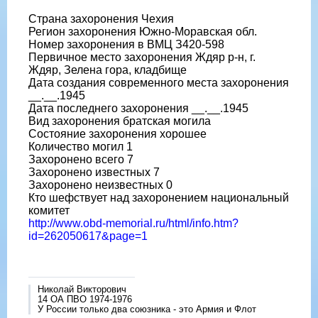
Страна захоронения Чехия
Регион захоронения Южно-Моравская обл.
Номер захоронения в ВМЦ З420-598
Первичное место захоронения Ждяр р-н, г.
Ждяр, Зелена гора, кладбище
Дата создания современного места захоронения
__.__.1945
Дата последнего захоронения __.__.1945
Вид захоронения братская могила
Состояние захоронения хорошее
Количество могил 1
Захоронено всего 7
Захоронено известных 7
Захоронено неизвестных 0
Кто шефствует над захоронением национальный
комитет
http://www.obd-memorial.ru/html/info.htm?
id=262050617&page=1
Николай Викторович
14 ОА ПВО 1974-1976
У России только два союзника - это Армия и Флот