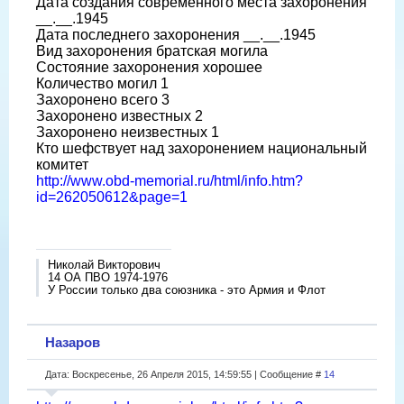
Дата создания современного места захоронения
__.__.1945
Дата последнего захоронения __.__.1945
Вид захоронения братская могила
Состояние захоронения хорошее
Количество могил 1
Захоронено всего 3
Захоронено известных 2
Захоронено неизвестных 1
Кто шефствует над захоронением национальный
комитет
http://www.obd-memorial.ru/html/info.htm?
id=262050612&page=1
Николай Викторович
14 ОА ПВО 1974-1976
У России только два союзника - это Армия и Флот
Назаров
Дата: Воскресенье, 26 Апреля 2015, 14:59:55 | Сообщение #
14