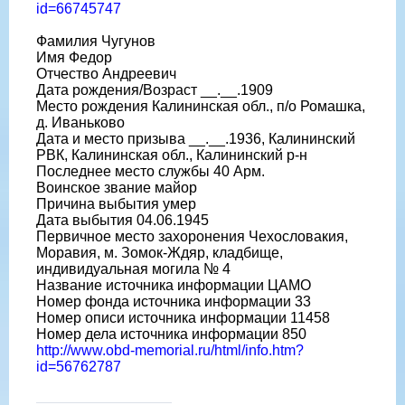
id=66745747
Фамилия Чугунов
Имя Федор
Отчество Андреевич
Дата рождения/Возраст __.__.1909
Место рождения Калининская обл., п/о Ромашка,
д. Иваньково
Дата и место призыва __.__.1936, Калининский
РВК, Калининская обл., Калининский р-н
Последнее место службы 40 Арм.
Воинское звание майор
Причина выбытия умер
Дата выбытия 04.06.1945
Первичное место захоронения Чехословакия,
Моравия, м. Зомок-Ждяр, кладбище,
индивидуальная могила № 4
Название источника информации ЦАМО
Номер фонда источника информации 33
Номер описи источника информации 11458
Номер дела источника информации 850
http://www.obd-memorial.ru/html/info.htm?
id=56762787