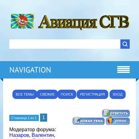
NAVIGATION
ВСЕ ТЕМЫ
СВЕЖИЕ
ПОИСК
РЕГИСТРАЦИЯ
ВХОД
1
Страница
1
из
1
Модератор форума:
Назаров
,
Валентин
,