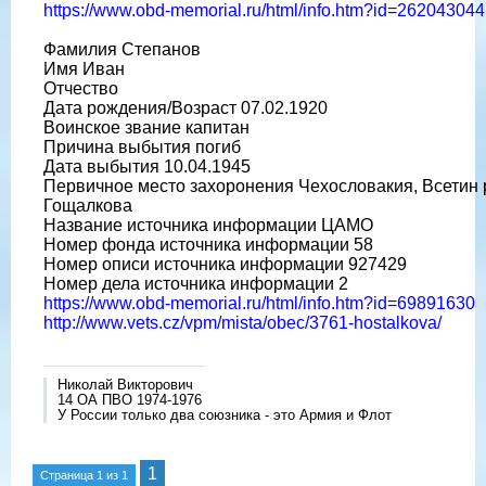
https://www.obd-memorial.ru/html/info.htm?id=262043044
Фамилия Степанов
Имя Иван
Отчество
Дата рождения/Возраст 07.02.1920
Воинское звание капитан
Причина выбытия погиб
Дата выбытия 10.04.1945
Первичное место захоронения Чехословакия, Всетин р-
Гощалкова
Название источника информации ЦАМО
Номер фонда источника информации 58
Номер описи источника информации 927429
Номер дела источника информации 2
https://www.obd-memorial.ru/html/info.htm?id=69891630
http://www.vets.cz/vpm/mista/obec/3761-hostalkova/
Николай Викторович
14 ОА ПВО 1974-1976
У России только два союзника - это Армия и Флот
1
Страница
1
из
1