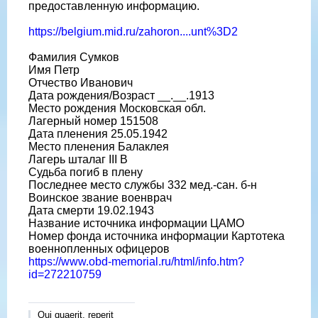
предоставленную информацию.
https://belgium.mid.ru/zahoron....unt%3D2
Фамилия Сумков
Имя Петр
Отчество Иванович
Дата рождения/Возраст __.__.1913
Место рождения Московская обл.
Лагерный номер 151508
Дата пленения 25.05.1942
Место пленения Балаклея
Лагерь шталаг III B
Судьба погиб в плену
Последнее место службы 332 мед.-сан. б-н
Воинское звание военврач
Дата смерти 19.02.1943
Название источника информации ЦАМО
Номер фонда источника информации Картотека
военнопленных офицеров
https://www.obd-memorial.ru/html/info.htm?
id=272210759
Qui quaerit, reperit