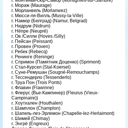
г. Монтиньи-сюр-Самбр (Montignies-sur-Sambre)
г. Мораж (Maurage)
г. Морланвель (Morlanwez)
г. Мюсси-ля-Вилль (Mussy-la-Ville)
г. Намюр (Белград) (Namur, Belgrad)
г. Нидрум (Nidrum)
г. Нёпре (Neupré)
г. Ов /Силли (Hoves /Silly)
г. Пейсан (Peissant)
г. Провен (Proven)
г. Ребек (Rebecq)
г. Ренинге (Reninge)
г. Спримон (Памятник Доценко) (Sprimont)
г. Стал-Курсел (Stal-Koersel)
г. Суне-Ремушан (Sougné-Remouchamps)
г. Тессендерло (Tessenderlo)
г. Труа Пон (Trois Ponts)
г. Флавин (Flawinne)
г. Флерус (Вье-Кампинер) (Fleurus (Vieux-
Campinaire))
г. Хоутхален (Houthalen)
г. Шамплон (Champlon)
г. Шапель-лез-Эрлемон (Chapelle-lez-Herlaimont)
г. Шимей (Chimay)
г. Энгрё (Engreux)