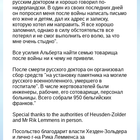
русским доктором и хорошо говорил по-
нидерландски. В один из своих последних дней
он попросил меня после войны написать письмо
его жене и детям, дал их адрес и записку,
которую хотел им направить. Я все хорошо
запомнил, однако в силу обстоятельств все
потерял и не смог выполнить его волю, за что
мне очень стыдно".
Все усилия Альберта найти семью товарища
после войны ни к чему не привели.
После смерти русского доктора он организовал
сбор средств "на установку памятника на могиле
русского военнопленного, умершего в
госпитале". В числе жертвователей были
инженеры, рабочие, его сотоварищи, персонал
больницы. Всего собрали 950 бельгийских
франков."
Special thanks to the authorities of Heusden-Zolder
and Mr Rik Lemmens in person.
Посольство благодарит власти Хезден-Зольдера
и лично г-на Рика Лемменса за