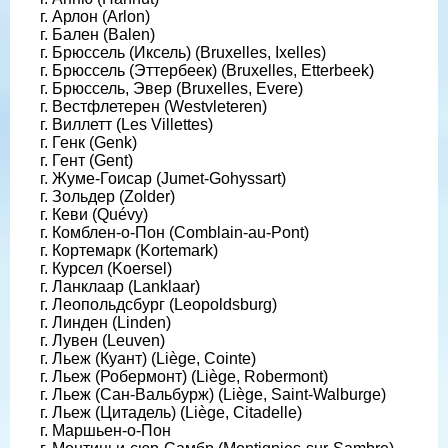
г. Арлон (Arlon)
г. Бален (Balen)
г. Брюссель (Иксель) (Bruxelles, Ixelles)
г. Брюссель (Эттербеек) (Bruxelles, Etterbeek)
г. Брюссель, Эвер (Bruxelles, Evere)
г. Вестфлетерен (Westvleteren)
г. Виллетт (Les Villettes)
г. Генк (Genk)
г. Гент (Gent)
г. Жуме-Гоисар (Jumet-Gohyssart)
г. Зольдер (Zolder)
г. Кеви (Quévy)
г. Комблен-о-Пон (Comblain-au-Pont)
г. Кортемарк (Kortemark)
г. Курсел (Koersel)
г. Ланклаар (Lanklaar)
г. Леопольдсбург (Leopoldsburg)
г. Линден (Linden)
г. Лувен (Leuven)
г. Льеж (Куант) (Liège, Cointe)
г. Льеж (Робермонт) (Liège, Robermont)
г. Льеж (Сан-Вальбурж) (Liège, Saint-Walburge)
г. Льеж (Цитадель) (Liège, Citadelle)
г. Маршьен-о-Пон