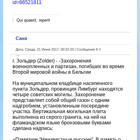
id=66521811
Qui quaerit, reperit
Саня
Дата: Среда, 21 Июня 2017, 00:32:20 | Сообщение #
3
г. Зольдер (Zolder) - -Захоронения
военнопленных и партизан, погибших во время
Второй мировой войны в Бельгии
На муниципальном кладбище населенного
пункта Зольдер, провинция Лимбург находятся
четыре советских могилы. Захоронение
представляет собой общий газон с одним
надгробием, установленным посередине
участка. Вертикальная могильная плита
выполнена из серого гранита, на ней на
фламандском языке бронзовыми буквами
сделана надпись:
«Памятник “Неизвестные русские”. В память о