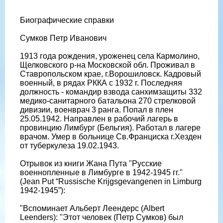
Биографические справки
Сумков Петр Иванович
1913 года рождения, уроженец села Кармолино,
Щелковского р-на Московской обл. Проживал в
Ставропольском крае, г.Ворошиловск. Кадровый
военный, в рядах РККА с 1932 г. Последняя
должность - командир взвода санхимзащиты 332
медико-санитарного батальона 270 стрелковой
дивизии, военврач 3 ранга. Попал в плен
25.05.1942. Направлен в рабочий лагерь в
провинцию Лимбург (Бельгия). Работал в лагере
врачом. Умер в больнице Св.Франциска г.Хезден
от туберкулеза 19.02.1943.
Отрывок из книги Жана Пута "Русские
военнопленные в Лимбурге в 1942-1945 гг."
(Jean Put “Russische Krijgsgevangenen in Limburg
1942-1945”):
"Вспоминает Альберт Леендерс (Albert
Leenders): "Этот человек (Петр Сумков) был