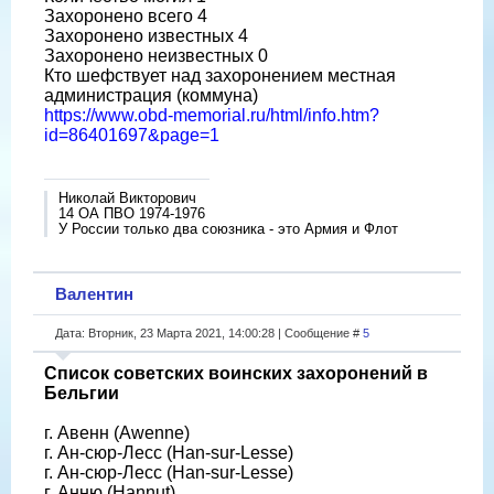
Захоронено всего 4
Захоронено известных 4
Захоронено неизвестных 0
Кто шефствует над захоронением местная
администрация (коммуна)
https://www.obd-memorial.ru/html/info.htm?
id=86401697&page=1
Николай Викторович
14 ОА ПВО 1974-1976
У России только два союзника - это Армия и Флот
Валентин
Дата: Вторник, 23 Марта 2021, 14:00:28 | Сообщение #
5
Список советских воинских захоронений в
Бельгии
г. Авенн (Awenne)
г. Ан-сюр-Лесс (Han-sur-Lesse)
г. Ан-сюр-Лесс (Han-sur-Lesse)
г. Анню (Hannut)