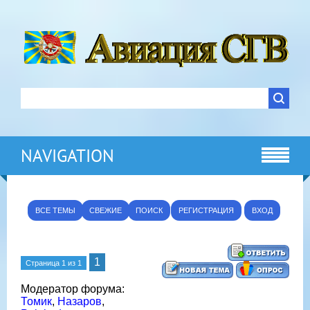
NAVIGATION
ВСЕ ТЕМЫ
СВЕЖИЕ
ПОИСК
РЕГИСТРАЦИЯ
ВХОД
1
Страница
1
из
1
Модератор форума:
Томик
,
Назаров
,