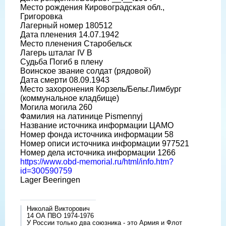
Место рождения Кировоградская обл.,
Григоровка
Лагерный номер 180512
Дата пленения 14.07.1942
Место пленения Старобельск
Лагерь шталаг IV B
Судьба Погиб в плену
Воинское звание солдат (рядовой)
Дата смерти 08.09.1943
Место захоронения Корзель/Бельг.Лимбург
(коммунальное кладбище)
Могила могила 260
Фамилия на латинице Pismennyj
Название источника информации ЦАМО
Номер фонда источника информации 58
Номер описи источника информации 977521
Номер дела источника информации 1266
https://www.obd-memorial.ru/html/info.htm?
id=300590759
Lager Beeringen
Николай Викторович
14 ОА ПВО 1974-1976
У России только два союзника - это Армия и Флот