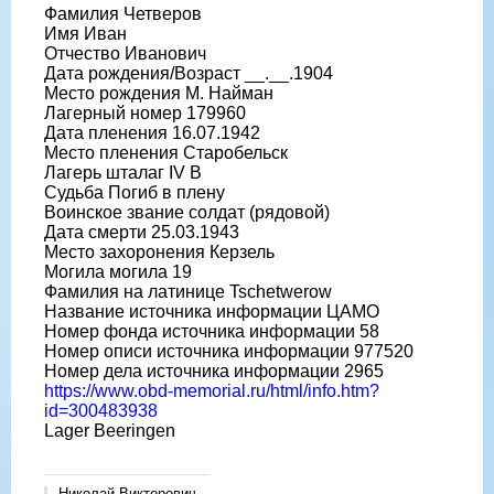
Фамилия Четверов
Имя Иван
Отчество Иванович
Дата рождения/Возраст __.__.1904
Место рождения М. Найман
Лагерный номер 179960
Дата пленения 16.07.1942
Место пленения Старобельск
Лагерь шталаг IV B
Судьба Погиб в плену
Воинское звание солдат (рядовой)
Дата смерти 25.03.1943
Место захоронения Керзель
Могила могила 19
Фамилия на латинице Tschetwerow
Название источника информации ЦАМО
Номер фонда источника информации 58
Номер описи источника информации 977520
Номер дела источника информации 2965
https://www.obd-memorial.ru/html/info.htm?
id=300483938
Lager Beeringen
Николай Викторович