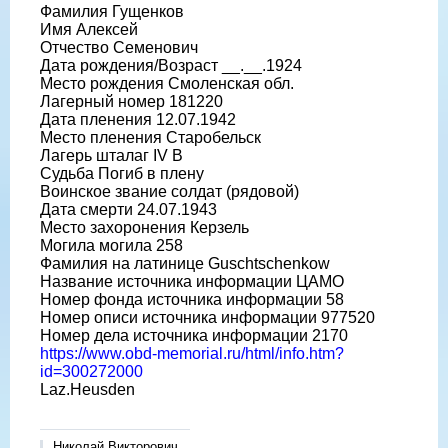
Фамилия Гущенков
Имя Алексей
Отчество Семенович
Дата рождения/Возраст __.__.1924
Место рождения Смоленская обл.
Лагерный номер 181220
Дата пленения 12.07.1942
Место пленения Старобельск
Лагерь шталаг IV B
Судьба Погиб в плену
Воинское звание солдат (рядовой)
Дата смерти 24.07.1943
Место захоронения Керзель
Могила могила 258
Фамилия на латинице Guschtschenkow
Название источника информации ЦАМО
Номер фонда источника информации 58
Номер описи источника информации 977520
Номер дела источника информации 2170
https://www.obd-memorial.ru/html/info.htm?
id=300272000
Laz.Heusden
Николай Викторович