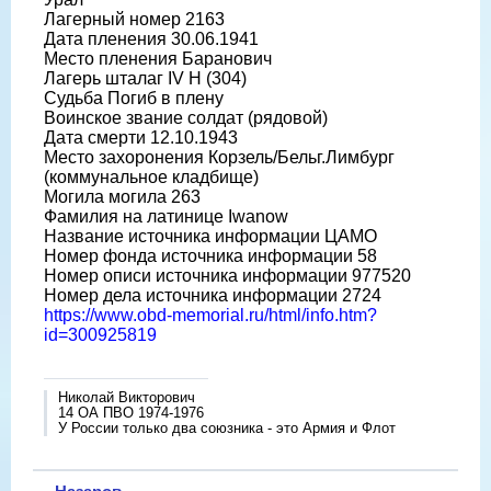
Лагерный номер 2163
Дата пленения 30.06.1941
Место пленения Баранович
Лагерь шталаг IV H (304)
Судьба Погиб в плену
Воинское звание солдат (рядовой)
Дата смерти 12.10.1943
Место захоронения Корзель/Бельг.Лимбург
(коммунальное кладбище)
Могила могила 263
Фамилия на латинице Iwanow
Название источника информации ЦАМО
Номер фонда источника информации 58
Номер описи источника информации 977520
Номер дела источника информации 2724
https://www.obd-memorial.ru/html/info.htm?
id=300925819
Николай Викторович
14 ОА ПВО 1974-1976
У России только два союзника - это Армия и Флот