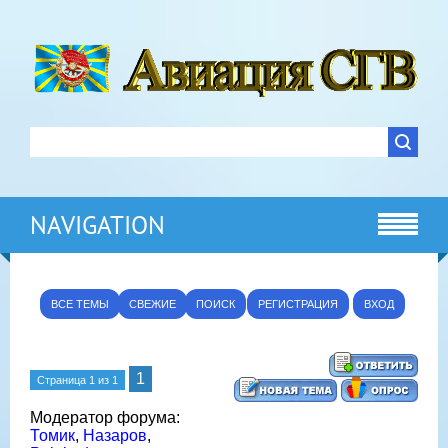
NAVIGATION
ВСЕ ТЕМЫ
СВЕЖИЕ
ПОИСК
РЕГИСТРАЦИЯ
ВХОД
1
Страница
1
из
1
Модератор форума:
Томик
,
Назаров
,