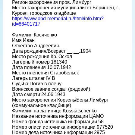
Регион захоронения пров. Лимбург
Место захоронения муниципалитет Беринген, г.
Курсел, городское кладбище
https://www.obd-memorial.ru/html/info.htm?
id=86401717
Фамилия Косяченко
Имя Иван
Отчество Андреевич
Дата рождения/Возраст __.__.1904
Место рождения Кр. Оскол
Лагерный номер 181340
Дата пленения 10.07.1942
Место пленения Старобельск
Лагерь шталаг IV B
Судьба Погиб в плену
Воинское звание солдат (рядовой)
Дата смерти 24.06.1943
Место захоронения Корзель/Бельг.Лимбург
(коммунальное кладбище)
Фамилия на латинице Kossjatschenko
Название источника информации ЦАМО
Номер фонда источника информации 58
Номер описи источника информации 977520
Номер дела источника информации 2975