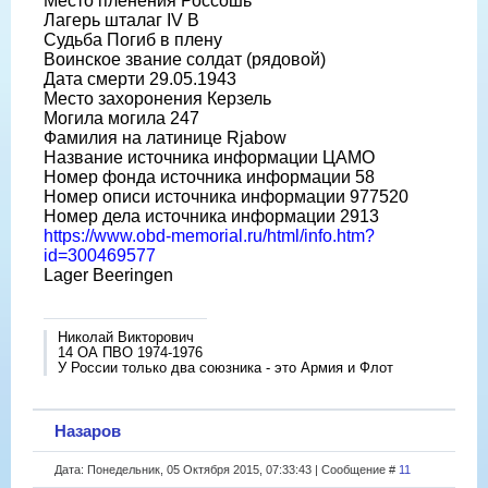
Место пленения Россошь
Лагерь шталаг IV B
Судьба Погиб в плену
Воинское звание солдат (рядовой)
Дата смерти 29.05.1943
Место захоронения Керзель
Могила могила 247
Фамилия на латинице Rjabow
Название источника информации ЦАМО
Номер фонда источника информации 58
Номер описи источника информации 977520
Номер дела источника информации 2913
https://www.obd-memorial.ru/html/info.htm?
id=300469577
Lager Beeringen
Николай Викторович
14 ОА ПВО 1974-1976
У России только два союзника - это Армия и Флот
Назаров
Дата: Понедельник, 05 Октября 2015, 07:33:43 | Сообщение #
11