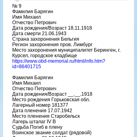
№ 9
Фамилия Барягин
Имя Михаил
Отчество Петрович
Дата рождения/Возраст 18.11.1918
Дата смерти 21.06.1943
Страна захоронения Бельгия
Регион захоронения пров. Лимбург
Место захоронения муниципалитет Беринген, г.
Курсел, городское кладбище
https://www.obd-memorial.ru/html/info.htm?
id=86401715
Фамилия Барягин
Имя Михаил
Отчество Петрович
Дата рождения/Возраст __.__.1918
Место рождения Горьковская обл.
Лагерный номер 181377
Дата пленения 17.07.1942
Место пленения Старобельск
Лагерь шталаг IV B
Судьба Погиб в плену
Воинское звание солдат (рядовой)