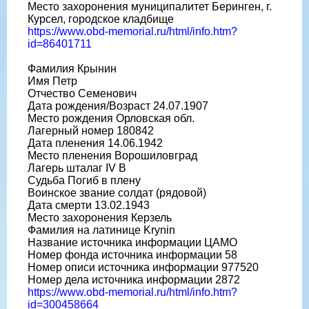
Место захоронения муниципалитет Беринген, г.
Курсел, городское кладбище
https://www.obd-memorial.ru/html/info.htm?
id=86401711
Фамилия Крынин
Имя Петр
Отчество Семенович
Дата рождения/Возраст 24.07.1907
Место рождения Орловская обл.
Лагерный номер 180842
Дата пленения 14.06.1942
Место пленения Ворошиловград
Лагерь шталаг IV B
Судьба Погиб в плену
Воинское звание солдат (рядовой)
Дата смерти 13.02.1943
Место захоронения Керзель
Фамилия на латинице Krynin
Название источника информации ЦАМО
Номер фонда источника информации 58
Номер описи источника информации 977520
Номер дела источника информации 2872
https://www.obd-memorial.ru/html/info.htm?
id=300458664