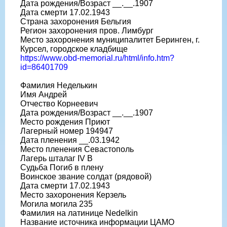
Дата рождения/Возраст __.__.1907
Дата смерти 17.02.1943
Страна захоронения Бельгия
Регион захоронения пров. Лимбург
Место захоронения муниципалитет Беринген, г.
Курсел, городское кладбище
https://www.obd-memorial.ru/html/info.htm?
id=86401709
Фамилия Неделькин
Имя Андрей
Отчество Корнеевич
Дата рождения/Возраст __.__.1907
Место рождения Приют
Лагерный номер 194947
Дата пленения __.03.1942
Место пленения Севастополь
Лагерь шталаг IV B
Судьба Погиб в плену
Воинское звание солдат (рядовой)
Дата смерти 17.02.1943
Место захоронения Керзель
Могила могила 235
Фамилия на латинице Nedelkin
Название источника информации ЦАМО