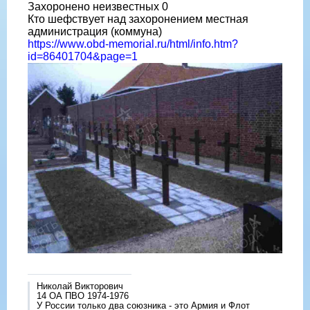
Захоронено неизвестных 0
Кто шефствует над захоронением местная
администрация (коммуна)
https://www.obd-memorial.ru/html/info.htm?
id=86401704&page=1
Николай Викторович
14 ОА ПВО 1974-1976
У России только два союзника - это Армия и Флот