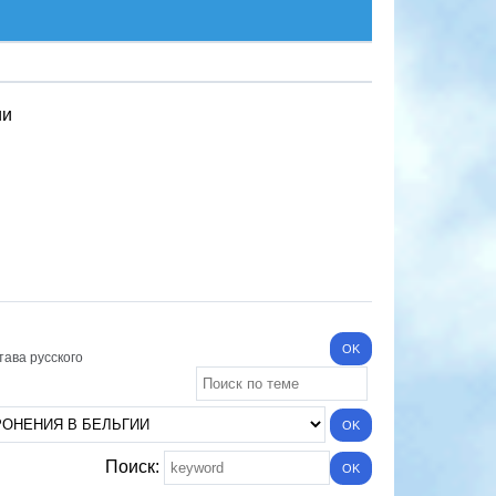
ии
тава русского
Поиск: