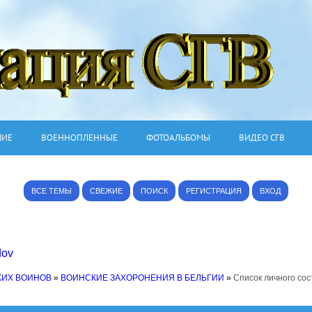
ШИЕ
ВОЕННОПЛЕННЫЕ
ФОТОАЛЬБОМЫ
ВИДЕО СГВ
ВСЕ ТЕМЫ
СВЕЖИЕ
ПОИСК
РЕГИСТРАЦИЯ
ВХОД
dov
КИХ ВОИНОВ
»
ВОИНСКИЕ ЗАХОРОНЕНИЯ В БЕЛЬГИИ
»
Список личного сос