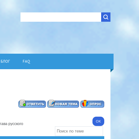
БЛОГ
FAQ
тава русского