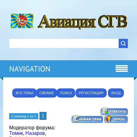
NAVIGATION
ВСЕ ТЕМЫ
СВЕЖИЕ
ПОИСК
РЕГИСТРАЦИЯ
ВХОД
1
Страница
1
из
1
Модератор форума:
Томик
,
Назаров
,