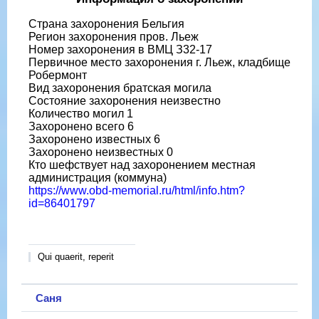
Страна захоронения Бельгия
Регион захоронения пров. Льеж
Номер захоронения в ВМЦ З32-17
Первичное место захоронения г. Льеж, кладбище
Робермонт
Вид захоронения братская могила
Состояние захоронения неизвестно
Количество могил 1
Захоронено всего 6
Захоронено известных 6
Захоронено неизвестных 0
Кто шефствует над захоронением местная
администрация (коммуна)
https://www.obd-memorial.ru/html/info.htm?
id=86401797
Qui quaerit, reperit
Саня