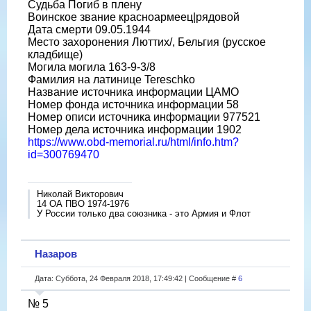
Судьба Погиб в плену
Воинское звание красноармеец|рядовой
Дата смерти 09.05.1944
Место захоронения Люттих/, Бельгия (русское
кладбище)
Могила могила 163-9-3/8
Фамилия на латинице Tereschko
Название источника информации ЦАМО
Номер фонда источника информации 58
Номер описи источника информации 977521
Номер дела источника информации 1902
https://www.obd-memorial.ru/html/info.htm?
id=300769470
Николай Викторович
14 ОА ПВО 1974-1976
У России только два союзника - это Армия и Флот
Назаров
Дата: Суббота, 24 Февраля 2018, 17:49:42 | Сообщение #
6
№ 5