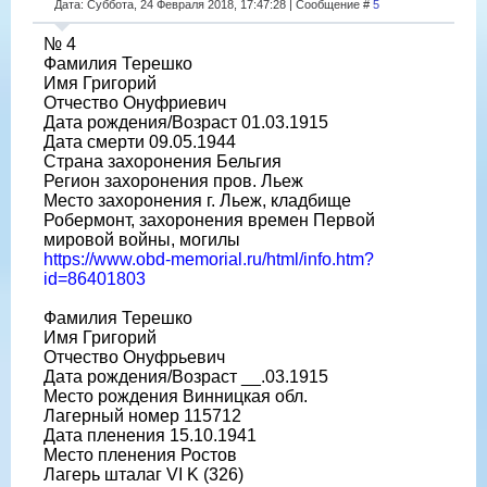
Дата: Суббота, 24 Февраля 2018, 17:47:28 | Сообщение #
5
№ 4
Фамилия Терешко
Имя Григорий
Отчество Онуфриевич
Дата рождения/Возраст 01.03.1915
Дата смерти 09.05.1944
Страна захоронения Бельгия
Регион захоронения пров. Льеж
Место захоронения г. Льеж, кладбище
Робермонт, захоронения времен Первой
мировой войны, могилы
https://www.obd-memorial.ru/html/info.htm?
id=86401803
Фамилия Терешко
Имя Григорий
Отчество Онуфрьевич
Дата рождения/Возраст __.03.1915
Место рождения Винницкая обл.
Лагерный номер 115712
Дата пленения 15.10.1941
Место пленения Ростов
Лагерь шталаг VI K (326)