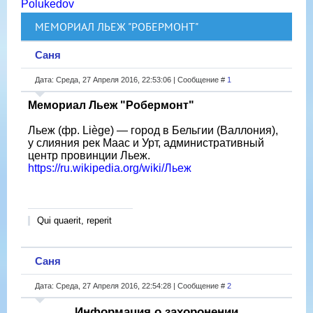
Polukedov
МЕМОРИАЛ ЛЬЕЖ "РОБЕРМОНТ"
Саня
Дата: Среда, 27 Апреля 2016, 22:53:06 | Сообщение #
1
Мемориал Льеж "Робермонт"
Льеж (фр. Liège) — город в Бельгии (Валлония),
у слияния рек Маас и Урт, административный
центр провинции Льеж.
https://ru.wikipedia.org/wiki/Льеж
Qui quaerit, reperit
Саня
Дата: Среда, 27 Апреля 2016, 22:54:28 | Сообщение #
2
Информация о захоронении