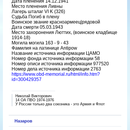
Дата пленения 14.12.1941
Место пленения Ливны
Лагерь шталаг VI K (326)
Судьба Погиб в плену
Воинское звание красноармеец|рядовой
Дата смерти 05.03.1943
Место захоронения Люттих, (воинское кладбище
1914-18)
Могила могила 163 - 9 - 43
Фамилия на латинице Antipow
Название источника информации ЦАМО
Номер фонда источника информации 58
Номер описи источника информации 977520
Номер дела источника информации 2763
https://www.obd-memorial.ru/html/info.htm?
id=300429357
Николай Викторович
14 ОА ПВО 1974-1976
У России только два союзника - это Армия и Флот
Назаров