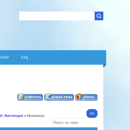
БЛОГ
FAQ
И, Финляндия
»
Мемориал