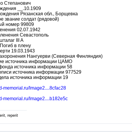
во Степанович
ждения __.10.1909
ождения Рязанская обл., Борщевка
е звание солдат (рядовой)
ый номер 99809
енения 02.07.1942
пленения Севастополь
талаг III A
Погиб в плену
ерти 19.03.1943
захоронения Нангуерви (Северная Финляндия)
ие источника информации ЦАМО
фонда источника информации 58
описи источника информации 977529
дела источника информации 19
bd-memorial.ru/Image2....8cfac28
bd-memorial.ru/Image2....b182e5c
rit, reperit