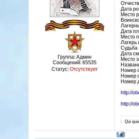
Отчест
Дата ро
Место р
Воинско
Лагерн
Дата пл
Место 
Лагерь ш
Судьба 
Дата см
Группа: Админ
Место 
Сообщений:
65535
Назван
Статус:
Отсутствует
Номер 
Номер 
Номер 
http://o
http://o
Qui quae