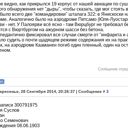
е видно, как прикрылся 19 корпус от нашей авиации по суше
го обнаружения нет "дыры", чтобы сказать, где мог стоять
было всего две "командировки" шталага 322: в Янискоски на
ме. Аналогично было на аэродроме Петсамо (Юля-Луостари)
и - нет. У Палоярви всё ясно - там Вюрцбург не требовал б
тся с Вюртбургом на ажурном шасси без бетона.
педантично фиксировал все случаи смерти от "инфаркта и
ло судить о почти щадящем режиме содержания их на прак
к, на аэродроме Кааманен погиб один пленный, один на ос
еном.
Сообщение отре
кресенье, 28 Сентября 2014, 20:26:37 | Сообщение #
3
записи 300791975
я Суслов
ан
во Семенович
ждения 08.06.1903