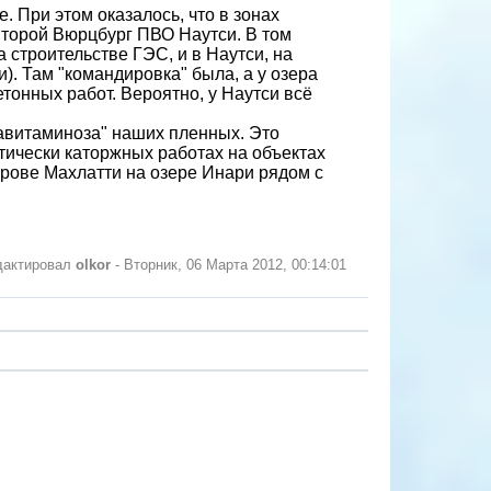
. При этом оказалось, что в зонах
 второй Вюрцбург ПВО Наутси. В том
 строительстве ГЭС, и в Наутси, на
. Там "командировка" была, а у озера
етонных работ. Вероятно, у Наутси всё
 авитаминоза" наших пленных. Это
тически каторжных работах на объектах
трове Махлатти на озере Инари рядом с
дактировал
olkor
-
Вторник, 06 Марта 2012, 00:14:01