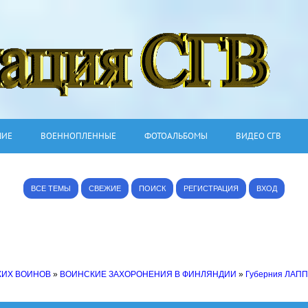
ШИЕ
ВОЕННОПЛЕННЫЕ
ФОТОАЛЬБОМЫ
ВИДЕО СГВ
ВСЕ ТЕМЫ
СВЕЖИЕ
ПОИСК
РЕГИСТРАЦИЯ
ВХОД
КИХ ВОИНОВ
»
ВОИНСКИЕ ЗАХОРОНЕНИЯ В ФИНЛЯНДИИ
»
Губерния ЛАПП