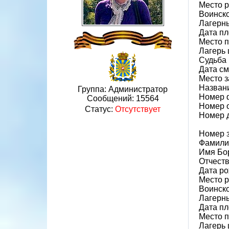
Место 
Воинско
Лагерн
Дата пл
Место 
Лагерь 
Судьба 
Дата см
Место 
Назван
Группа: Администратор
Номер 
Сообщений:
15564
Номер 
Статус:
Отсутствует
Номер 
Номер 
Фамили
Имя Бо
Отчест
Дата ро
Место р
Воинско
Лагерн
Дата пл
Место 
Лагерь 