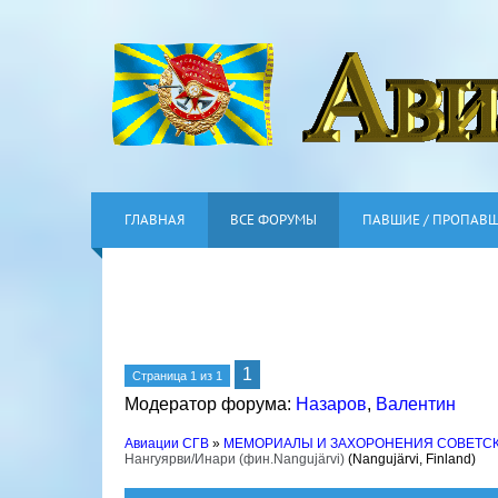
ГЛАВНАЯ
ВСЕ ФОРУМЫ
ПАВШИЕ / ПРОПАВ
1
Страница
1
из
1
Модератор форума:
Назаров
,
Валентин
Авиации СГВ
»
МЕМОРИАЛЫ И ЗАХОРОНЕНИЯ СОВЕТС
Нангуярви/Инари (фин.Nangujärvi)
(Nangujärvi, Finland)