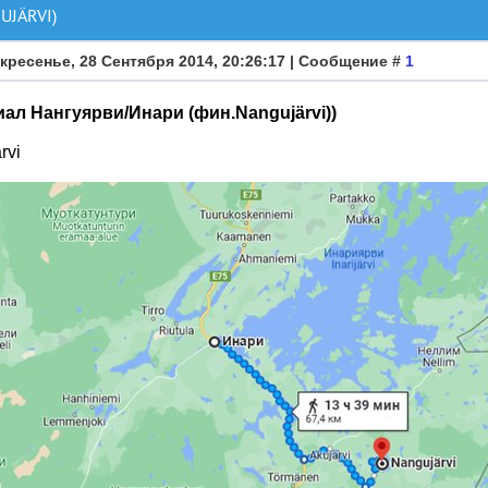
JÄRVI)
кресенье, 28 Сентября 2014, 20:26:17 | Сообщение #
1
ал Нангуярви/Инари (фин.Nangujärvi))
rvi