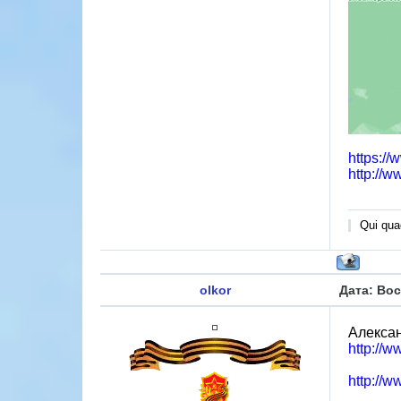
https:/
http://w
Qui quae
olkor
Дата: Вос
Алексан
http://
http://w