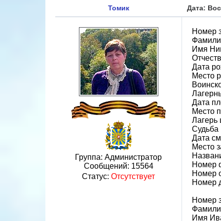
Томик
Дата: Вос
Номер 
Фамили
Имя Ни
Отчеств
Дата ро
Место 
Воинско
Лагерн
Дата пл
Место 
Лагерь 
Судьба 
Дата см
Место 
Назван
Группа: Администратор
Номер 
Сообщений:
15564
Номер 
Статус:
Отсутствует
Номер 
Номер 
Фамили
Имя Ив