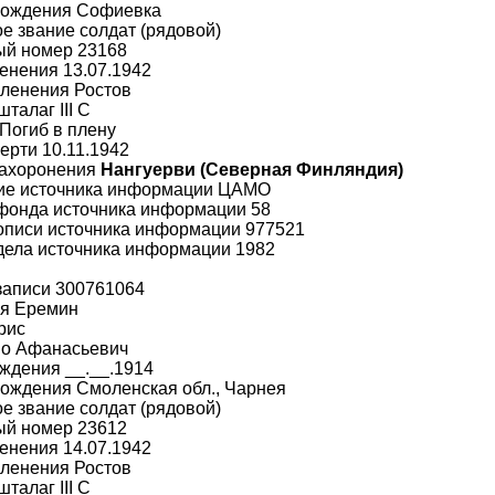
рождения Софиевка
е звание солдат (рядовой)
ый номер 23168
енения 13.07.1942
пленения Ростов
шталаг III C
Погиб в плену
ерти 10.11.1942
захоронения
Нангуерви (Северная Финляндия)
ие источника информации ЦАМО
фонда источника информации 58
описи источника информации 977521
дела источника информации 1982
записи 300761064
я Еремин
рис
во Афанасьевич
ждения __.__.1914
ождения Смоленская обл., Чарнея
е звание солдат (рядовой)
ый номер 23612
енения 14.07.1942
пленения Ростов
шталаг III C