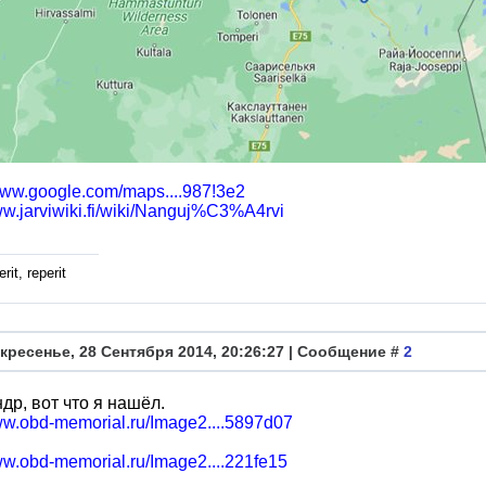
/www.google.com/maps....987!3e2
ww.jarviwiki.fi/wiki/Nanguj%C3%A4rvi
rit, reperit
кресенье, 28 Сентября 2014, 20:26:27 | Сообщение #
2
др, вот что я нашёл.
www.obd-memorial.ru/Image2....5897d07
ww.obd-memorial.ru/Image2....221fe15