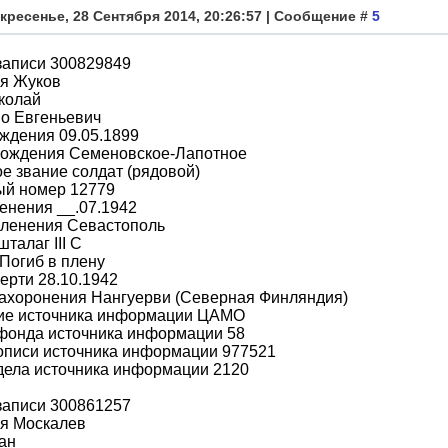
кресенье, 28 Сентября 2014, 20:26:57 | Сообщение #
5
записи 300829849
я Жуков
колай
о Евгеньевич
ждения 09.05.1899
рождения Семеновское-Лапотное
е звание солдат (рядовой)
ый номер 12779
енения __.07.1942
пленения Севастополь
шталаг III C
Погиб в плену
ерти 28.10.1942
захоронения Нангуерви (Северная Финляндия)
ие источника информации ЦАМО
фонда источника информации 58
описи источника информации 977521
дела источника информации 2120
записи 300861257
я Москалев
ан