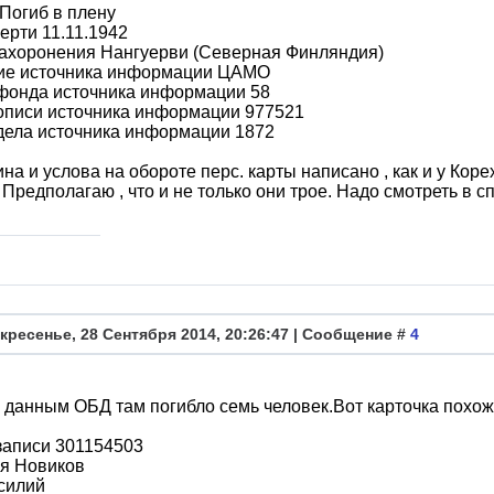
Погиб в плену
ерти 11.11.1942
захоронения Нангуерви (Северная Финляндия)
ие источника информации ЦАМО
фонда источника информации 58
описи источника информации 977521
дела источника информации 1872
на и услова на обороте перс. карты написано , как и у Кор
. Предполагаю , что и не только они трое. Надо смотреть в с
кресенье, 28 Сентября 2014, 20:26:47 | Сообщение #
4
 данным ОБД там погибло семь человек.Вот карточка похо
записи 301154503
я Новиков
силий