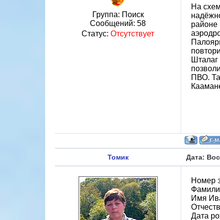
На схем
Группа: Поиск
надёжно
Сообщений:
58
районе 
аэродро
Статус:
Отсутствует
Палоярв
повтори
Шталаг 
позволи
ПВО. Та
Кааман
Томик
Дата: Вос
Номер 
Фамили
Имя Ив
Отчест
Дата ро