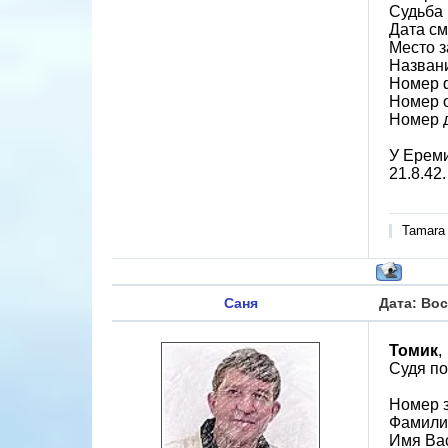
Судьба 
Дата см
Место 
Назван
Номер 
Номер 
Номер 
У Ереми
21.8.42
Tamara
Саня
Дата: Вос
Томик
,
Судя по
Номер 
Фамили
Имя Ва