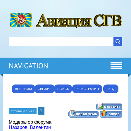
NAVIGATION
ВСЕ ТЕМЫ
СВЕЖИЕ
ПОИСК
РЕГИСТРАЦИЯ
ВХОД
1
Страница
1
из
1
Модератор форума:
Назаров
,
Валентин