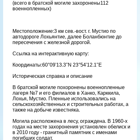
(всего в братской могиле захоронены112
военнопленных)
Местоположение:3 км сев.-вост. г. Мустио по
автодороге Лохьянтие, далее Боланбюнтие до
пересечения с железной дорогой.
Ссылка на интерактивную карту:
Координаты:60°09'13.3"N 23°54'12.1"E
Историческая справка и описание
В братской могиле похоронены военнопленные
лагеря №7 и его филиалов в Ханко, Карккила,
Лохья, Мустио. Пленные использовались на
сельскохозяйственных и строительных работах, а
также на добыче известняка.
Могила расположена в лесу, ограждена. В 1960-х
годах на месте захоронения установлен обелиск и
в 2010 году - гранитный памятник с именами
погибших солдат.