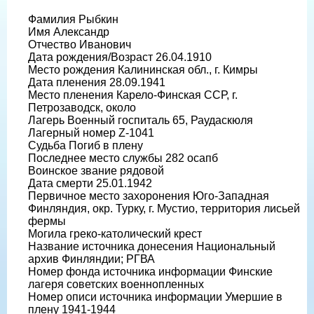
Фамилия Рыбкин
Имя Александр
Отчество Иванович
Дата рождения/Возраст 26.04.1910
Место рождения Калининская обл., г. Кимры
Дата пленения 28.09.1941
Место пленения Карело-Финская ССР, г.
Петрозаводск, около
Лагерь Военный госпиталь 65, Раудаскюля
Лагерный номер Z-1041
Судьба Погиб в плену
Последнее место службы 282 осапб
Воинское звание рядовой
Дата смерти 25.01.1942
Первичное место захоронения Юго-Западная
Финляндия, окр. Турку, г. Мустио, территория лисьей
фермы
Могила греко-католический крест
Название источника донесения Национальный
архив Финляндии; РГВА
Номер фонда источника информации Финские
лагеря советских военнопленных
Номер описи источника информации Умершие в
плену 1941-1944