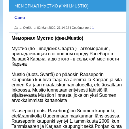
МЕМОРИАЛ МУСТИО (ФИН.MUSTIO)
Саня
Дата: Суббота, 02 Мая 2020, 21:14:22 | Сообщение #
1
Мемориал Мустио (фин.Mustio)
Мустио (по- шведски: Сварта ) - агломерация,
принадлежащая в основном городу Расеборг в
бывшей Карьяа, а до этого - в сельской местности
Карьяа
Mustio (ruots. Svartå) on pääosin Raaseporin
kaupunkiin kuuluva taajama aiemmalla Karjaan ja sitä
ennen Karjaan maalaiskunnan alueella, eteläosaltaan
Inkoossa. Mustio tunnetaan erityisesti lähistöllä
sijaitsevasta Mustion linnasta, joka on yksi Suomen
arvokkaimmista kartanoista
Raasepori (ruots. Raseborg) on Suomen kaupunki,
etelärannikolla Uudenmaan maakunnan länsiosassa.
Raaseporin kaupunki syntyi 1. tammikuuta 2009, kun
Tammisaaren ja Karjaan kaupungit sekä Pohjan kunta