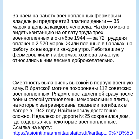
За наём на работу военнопленных фермеры и
владельцы предприятий платили деньги — 35
марок в день за каждого человека. На фото можно
видеть квитанцию на оплату труда трех
военнопленных в октябре 1944 — за 72 трудодня
оплачено 2 520 марок. Жили пленные в бараках, на
работу их выводили каждое утро. Работавшие у
фермеров жили на фермах, хозяева зачастую
относились к ним весьма доброжелательно.
Смертность была очень высокой в первую военную
зиму. В братской могиле похоронены 112 советских
военнопленных. Рядом с поставленной сразу после
войны стелой установлены мемориальные плиты,
на которых выгравированы фамилии погибших в
лагере в 1942 году. Найти могилу достаточно
сложно. Недалеко от дороги №25 сохранился дом,
где содержались некоторые военнопленные.
Ссылка на карту:
https://asiointi.maanmittauslaitos.fi/karttap....0%7D%5D