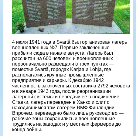
4 июля 1941 года в Svartå был организован лагерь
военнопленных №7. Первые заключенные
прибыли сюда в начале августа. Лагерь был
рассчитан на 600 человек, и военнопленных
первоначально размещали в трех пунктах —
поместье Svartå, городах Karjaa и Lohja, где
располагались крупные промышленные
предприятия и карьеры. К декабрю 1942
численность заключенных составила 2792 человека
и в январе 1943 года, после реорганизации
лагерной системы и передачи ее в подчинение
Ставки, лагерь переведен в Ханко и слит с
находившимся там лагерем ВМФ Финляндии.
Впрочем, переведено было лишь руководство —
рабочие зоны сохранились и военнопленные
трудились на заводах и у местных фермеров до
конца войны.