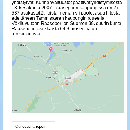
yhdistyivät. Kunnanvaltuustot päättivät yhdistymisestä
18. kesäkuuta 2007. Raaseporin kaupungissa on 27
537 asukasta[2], joista hieman yli puolet asuu liitosta
edeltäneen Tammisaaren kaupungin alueella.
Väkiluvultaan Raasepori on Suomen 39. suurin kunta.
Raaseporin asukkaista 64,9 prosenttia on
ruotsinkielisiä
Qui quaerit, reperit