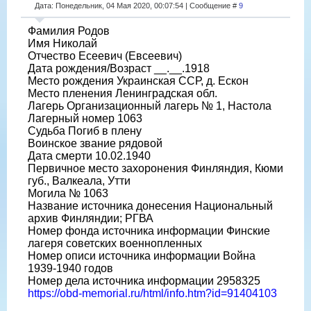
Дата: Понедельник, 04 Мая 2020, 00:07:54 | Сообщение #
9
Фамилия Родов
Имя Николай
Отчество Есеевич (Евсеевич)
Дата рождения/Возраст __.__.1918
Место рождения Украинская ССР, д. Ескон
Место пленения Ленинградская обл.
Лагерь Организационный лагерь № 1, Настола
Лагерный номер 1063
Судьба Погиб в плену
Воинское звание рядовой
Дата смерти 10.02.1940
Первичное место захоронения Финляндия, Кюми
губ., Валкеала, Утти
Могила № 1063
Название источника донесения Национальный
архив Финляндии; РГВА
Номер фонда источника информации Финские
лагеря советских военнопленных
Номер описи источника информации Война
1939-1940 годов
Номер дела источника информации 2958325
https://obd-memorial.ru/html/info.htm?id=91404103