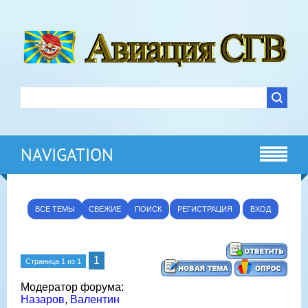
NAVIGATION
ВСЕ ТЕМЫ
СВЕЖИЕ
ПОИСК
РЕГИСТРАЦИЯ
ВХОД
1
Страница
1
из
1
Модератор форума:
Назаров
,
Валентин