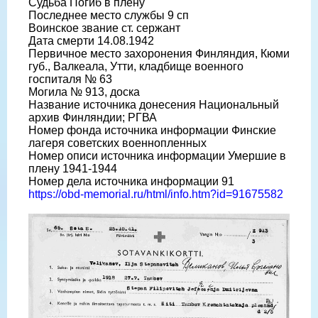
Судьба Погиб в плену
Последнее место службы 9 сп
Воинское звание ст. сержант
Дата смерти 14.08.1942
Первичное место захоронения Финляндия, Кюми
губ., Валкеала, Утти, кладбище военного
госпиталя № 63
Могила № 913, доска
Название источника донесения Национальный
архив Финляндии; РГВА
Номер фонда источника информации Финские
лагеря советских военнопленных
Номер описи источника информации Умершие в
плену 1941-1944
Номер дела источника информации 91
https://obd-memorial.ru/html/info.htm?id=91675582