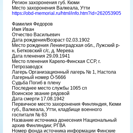
Регион захоронения губ. Кюми
Место захоронения Валкеала, Утти
https://obd-memorial.ru/html/info.htm?id=262053905
Фамилия Федоров
Имя Иван
Отчество Васильевич
Дата рождения/Возраст 02.03.1902
Место рождения Ленинградская обл., Лужский р-
н, Бетковский с/с, д. Мерева
Дата пленения 29.09.1941
Место пленения Карело-Финская ССР, г.
Петрозаводск
Лагерь Организационный лагерь № 1, Настола
Лагерный номер Ö-5666
Судьба Погиб в плену
Последнее место службы 1065 сп
Воинское звание рядовой
Дата смерти 17.08.1942
Первичное место захоронения Финляндия, Кюми
губ., Валкеала, Утти, кладбище военного
госпиталя № 63
Название источника донесения Национальный
архив Финляндии; РГВА
Номер фонда источника информации Финские