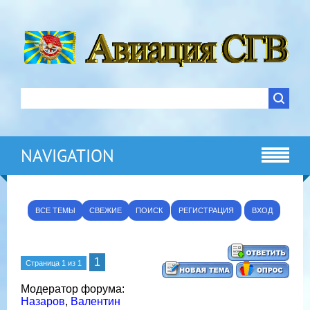
NAVIGATION
ВСЕ ТЕМЫ
СВЕЖИЕ
ПОИСК
РЕГИСТРАЦИЯ
ВХОД
1
Страница
1
из
1
Модератор форума:
Назаров
,
Валентин