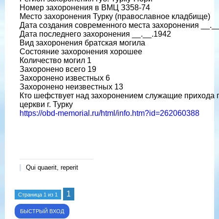
Номер захоронения в ВМЦ З358-74
Место захоронения Турку (православное кладбище)
Дата создания современного места захоронения __._
Дата последнего захоронения __.__.1942
Вид захоронения братская могила
Состояние захоронения хорошее
Количество могил 1
Захоронено всего 19
Захоронено известных 6
Захоронено неизвестных 13
Кто шефствует над захоронением служащие прихода 
церкви г. Турку
https://obd-memorial.ru/html/info.htm?id=262060388
Qui quaerit, reperit
1
Страница
1
из
1