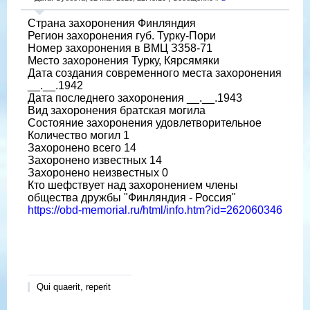
Страна захоронения Финляндия
Регион захоронения губ. Турку-Пори
Номер захоронения в ВМЦ З358-71
Место захоронения Турку, Кярсямяки
Дата создания современного места захоронения
__.__.1942
Дата последнего захоронения __.__.1943
Вид захоронения братская могила
Состояние захоронения удовлетворительное
Количество могил 1
Захоронено всего 14
Захоронено известных 14
Захоронено неизвестных 0
Кто шефствует над захоронением члены
общества дружбы "Финляндия - Россия"
https://obd-memorial.ru/html/info.htm?id=262060346
Qui quaerit, reperit