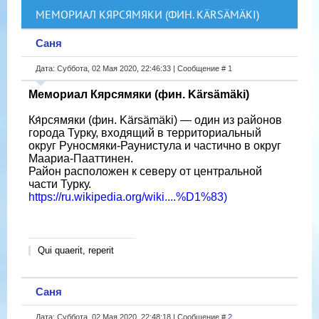
МЕМОРИАЛ КЯРСЯМЯКИ (ФИН. KÄRSÄMÄKI)
Саня
Дата: Суббота, 02 Мая 2020, 22:46:33 | Сообщение #
1
Мемориал Кярсямяки (фин. Kärsämäki)
Кя́рсямяки (фин. Kärsämäki) — один из районов
города Турку, входящий в территориальный
округ Руносмяки-Раунистула и частично в округ
Маариа-Пааттинен.
Район расположен к северу от центральной
части Турку.
https://ru.wikipedia.org/wiki....%D1%83)
Qui quaerit, reperit
Саня
Дата: Суббота, 02 Мая 2020, 22:48:18 | Сообщение #
2