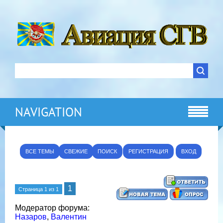
NAVIGATION
ВСЕ ТЕМЫ
СВЕЖИЕ
ПОИСК
РЕГИСТРАЦИЯ
ВХОД
1
Страница
1
из
1
Модератор форума:
Назаров
,
Валентин