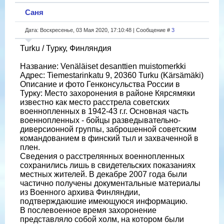
Саня
Дата: Воскресенье, 03 Мая 2020, 17:10:48 | Сообщение #
3
Turku / Турку, Финляндия
Название: Venäläiset desanttien muistomerkki
Адрес: Tiemestarinkatu 9, 20360 Turku (Kärsämäki)
Описание и фото Генконсульства России в
Турку: Место захоронения в районе Кярсямяки
известно как место расстрела советских
военнопленных в 1942-43 г.г. Основная часть
военнопленных - бойцы разведывательно-
диверсионной группы, заброшенной советским
командованием в финский тыл и захваченной в
плен.
Сведения о расстрелянных военнопленных
сохранились лишь в свидетельских показаниях
местных жителей. В декабре 2007 года были
частично получены документальные материалы
из Военного архива Финляндии,
подтверждаюшие имеющуюся информацию.
В послевоенное время захоронение
представляло собой холм, на котором были