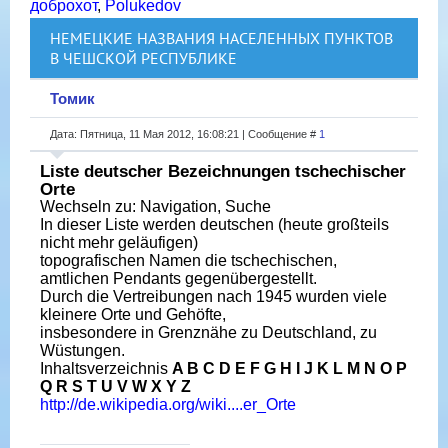
доброхот
,
Polukedov
НЕМЕЦКИЕ НАЗВАНИЯ НАСЕЛЕННЫХ ПУНКТОВ
В ЧЕШСКОЙ РЕСПУБЛИКЕ
Томик
Дата: Пятница, 11 Мая 2012, 16:08:21 | Сообщение #
1
Liste deutscher Bezeichnungen tschechischer
Orte
Wechseln zu: Navigation, Suche
In dieser Liste werden deutschen (heute großteils
nicht mehr geläufigen)
topografischen Namen die tschechischen,
amtlichen Pendants gegenübergestellt.
Durch die Vertreibungen nach 1945 wurden viele
kleinere Orte und Gehöfte,
insbesondere in Grenznähe zu Deutschland, zu
Wüstungen.
Inhaltsverzeichnis
A B C D E F G H I J K L M N O P
Q R S T U V W X Y Z
http://de.wikipedia.org/wiki....er_Orte