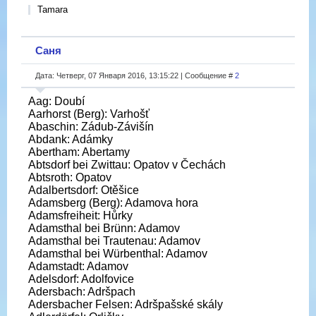
Tamara
Саня
Дата: Четверг, 07 Января 2016, 13:15:22 | Сообщение #
2
Aag: Doubí
Aarhorst (Berg): Varhošť
Abaschin: Zádub-Závišín
Abdank: Adámky
Abertham: Abertamy
Abtsdorf bei Zwittau: Opatov v Čechách
Abtsroth: Opatov
Adalbertsdorf: Otěšice
Adamsberg (Berg): Adamova hora
Adamsfreiheit: Hůrky
Adamsthal bei Brünn: Adamov
Adamsthal bei Trautenau: Adamov
Adamsthal bei Würbenthal: Adamov
Adamstadt: Adamov
Adelsdorf: Adolfovice
Adersbach: Adršpach
Adersbacher Felsen: Adršpašské skály