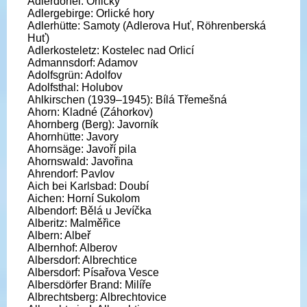
Adlerdörfel: Orličky
Adlergebirge: Orlické hory
Adlerhütte: Samoty (Adlerova Huť, Röhrenberská
Huť)
Adlerkosteletz: Kostelec nad Orlicí
Admannsdorf: Adamov
Adolfsgrün: Adolfov
Adolfsthal: Holubov
Ahlkirschen (1939–1945): Bílá Třemešná
Ahorn: Kladné (Záhorkov)
Ahornberg (Berg): Javorník
Ahornhütte: Javory
Ahornsäge: Javoří pila
Ahornswald: Javořina
Ahrendorf: Pavlov
Aich bei Karlsbad: Doubí
Aichen: Horní Sukolom
Albendorf: Bělá u Jevíčka
Alberitz: Malměřice
Albern: Albeř
Albernhof: Alberov
Albersdorf: Albrechtice
Albersdorf: Písařova Vesce
Albersdörfer Brand: Milíře
Albrechtsberg: Albrechtovice