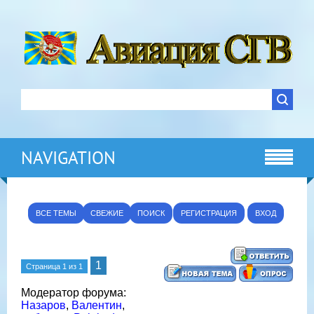
NAVIGATION
ВСЕ ТЕМЫ
СВЕЖИЕ
ПОИСК
РЕГИСТРАЦИЯ
ВХОД
1
Страница
1
из
1
Модератор форума:
Назаров
,
Валентин
,