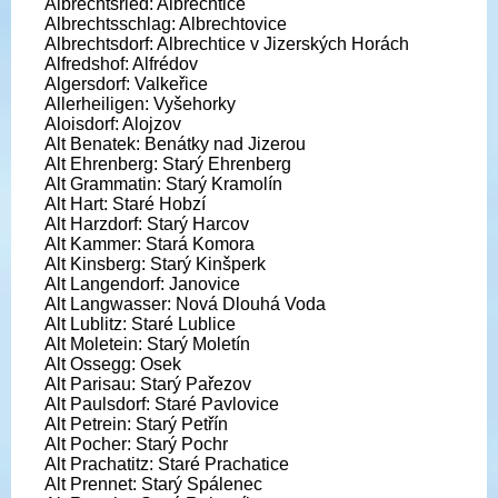
Albrechtsried: Albrechtice
Albrechtsschlag: Albrechtovice
Albrechtsdorf: Albrechtice v Jizerských Horách
Alfredshof: Alfrédov
Algersdorf: Valkeřice
Allerheiligen: Vyšehorky
Aloisdorf: Alojzov
Alt Benatek: Benátky nad Jizerou
Alt Ehrenberg: Starý Ehrenberg
Alt Grammatin: Starý Kramolín
Alt Hart: Staré Hobzí
Alt Harzdorf: Starý Harcov
Alt Kammer: Stará Komora
Alt Kinsberg: Starý Kinšperk
Alt Langendorf: Janovice
Alt Langwasser: Nová Dlouhá Voda
Alt Lublitz: Staré Lublice
Alt Moletein: Starý Moletín
Alt Ossegg: Osek
Alt Parisau: Starý Pařezov
Alt Paulsdorf: Staré Pavlovice
Alt Petrein: Starý Petřín
Alt Pocher: Starý Pochr
Alt Prachatitz: Staré Prachatice
Alt Prennet: Starý Spálenec