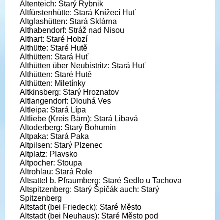
Altenteich: Starý Rybnik
Altfürstenhütte: Stará Knížecí Huť
Altglashütten: Stará Sklárna
Althabendorf: Stráž nad Nisou
Althart: Staré Hobzí
Althütte: Staré Hutě
Althütten: Stará Huť
Althütten über Neubistritz: Stará Huť
Althütten: Staré Hutě
Althütten: Miletínky
Altkinsberg: Starý Hroznatov
Altlangendorf: Dlouhá Ves
Altleipa: Stará Lípa
Altliebe (Kreis Bärn): Stará Libavá
Altoderberg: Starý Bohumín
Altpaka: Stará Paka
Altpilsen: Starý Plzenec
Altplatz: Plavsko
Altpocher: Stoupa
Altrohlau: Stará Role
Altsattel b. Pfraumberg: Staré Sedlo u Tachova
Altspitzenberg: Starý Špičák auch: Starý
Spitzenberg
Altstadt (bei Friedeck): Staré Město
Altstadt (bei Neuhaus): Staré Město pod