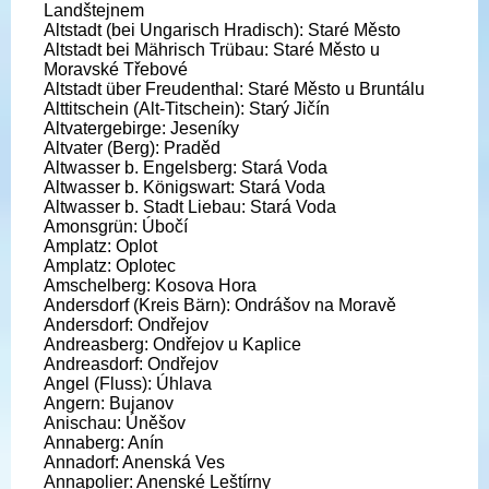
Landštejnem
Altstadt (bei Ungarisch Hradisch): Staré Město
Altstadt bei Mährisch Trübau: Staré Město u
Moravské Třebové
Altstadt über Freudenthal: Staré Město u Bruntálu
Alttitschein (Alt-Titschein): Starý Jičín
Altvatergebirge: Jeseníky
Altvater (Berg): Praděd
Altwasser b. Engelsberg: Stará Voda
Altwasser b. Königswart: Stará Voda
Altwasser b. Stadt Liebau: Stará Voda
Amonsgrün: Úbočí
Amplatz: Oplot
Amplatz: Oplotec
Amschelberg: Kosova Hora
Andersdorf (Kreis Bärn): Ondrášov na Moravě
Andersdorf: Ondřejov
Andreasberg: Ondřejov u Kaplice
Andreasdorf: Ondřejov
Angel (Fluss): Úhlava
Angern: Bujanov
Anischau: Úněšov
Annaberg: Anín
Annadorf: Anenská Ves
Annapolier: Anenské Leštírny