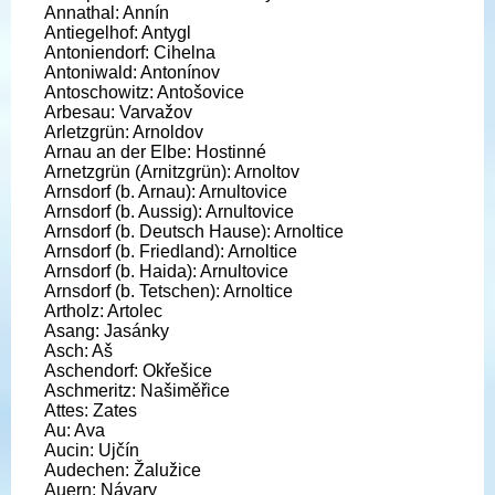
Annathal: Annín
Antiegelhof: Antygl
Antoniendorf: Cihelna
Antoniwald: Antonínov
Antoschowitz: Antošovice
Arbesau: Varvažov
Arletzgrün: Arnoldov
Arnau an der Elbe: Hostinné
Arnetzgrün (Arnitzgrün): Arnoltov
Arnsdorf (b. Arnau): Arnultovice
Arnsdorf (b. Aussig): Arnultovice
Arnsdorf (b. Deutsch Hause): Arnoltice
Arnsdorf (b. Friedland): Arnoltice
Arnsdorf (b. Haida): Arnultovice
Arnsdorf (b. Tetschen): Arnoltice
Artholz: Artolec
Asang: Jasánky
Asch: Aš
Aschendorf: Okřešice
Aschmeritz: Našiměřice
Attes: Zates
Au: Ava
Aucin: Ujčín
Audechen: Žalužice
Auern: Návary