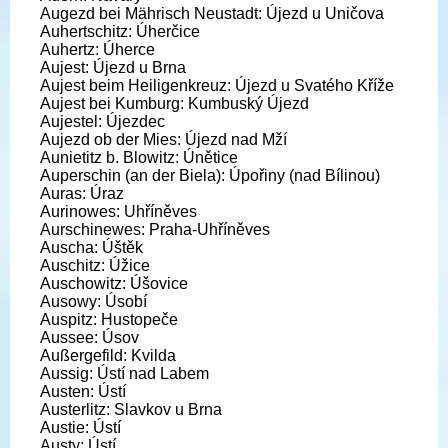
Augezd bei Mährisch Neustadt: Újezd u Uničova
Auhertschitz: Úherčice
Auhertz: Úherce
Aujest: Újezd u Brna
Aujest beim Heiligenkreuz: Újezd u Svatého Kříže
Aujest bei Kumburg: Kumbuský Újezd
Aujestel: Újezdec
Aujezd ob der Mies: Újezd nad Mží
Aunietitz b. Blowitz: Únětice
Auperschin (an der Biela): Úpořiny (nad Bílinou)
Auras: Úraz
Aurinowes: Uhříněves
Aurschinewes: Praha-Uhříněves
Auscha: Úštěk
Auschitz: Úžice
Auschowitz: Úšovice
Ausowy: Úsobí
Auspitz: Hustopeče
Aussee: Úsov
Außergefild: Kvilda
Aussig: Ústí nad Labem
Austen: Ústí
Austerlitz: Slavkov u Brna
Austie: Ústí
Austy: Ústí