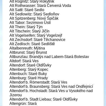
Alt Rognitz: Starý Rokytník
Alt Rothwasser: Stará Červená Voda
Alt Sattl: Staré Sedlo
Alt Sedlowitz: Starý Sedloňov
Alt Spitzenberg: Nový Špičák
Alt Tabor: Sezimovo Ústí
Alt Thein: Starý Týn
Alt Titschein: Starý Jičín
Alt Vogelseifen: Starý Vogelzejf
Alt Zechsdorf: Staré Těchanovice
Alt Zedlisch: Staré Sedliště
Altalbenreuth: Mýtina
Altbrunst: Starý Brunst
Altbunzlau: Brandýs nad Labem-Stará Boleslav
Altdorf: Stará Ves
Altendorf: Staré Oldřůvky
Altenberg: Starý Kopec
Altenbuch: Staré Buky
Altenburg: Staré Hrady
Altendorf b. Römerstadt: Stará Ves
Altendorf b. Braunsberg: Stará Ves nad Ondřejnicí
Altendorf b. Hochstadt: Stará Ves u Vysokého nad
Jizerou
Altendorf b. Stadt Liebau: Staré Oldřůvky
Altengrün: Stará